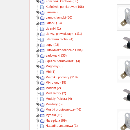
Końcówki kablowe (55)
Końcówki pomiarowe (106)
Laminat (5)
Lampy, lampki (80)
Latarki (13)
Liczniki (1)
Listwy, gn.wielostyk. (111)
Literatura techn. (4)
Lupy (23)
Lutownicza technika (194)
Ładowarki (33)
Łącznik termokurczl. (4)
Magnesy (6)
Mhl (1)
Miernik i pomiary (218)
Mikrofony (15)
Modem (2)
Modulatory (2)
Moduły Peltiera (4)
Monitory (5)
Mostki prostownicze (46)
Myszki (16)
Narzędzia (99)
Nasadka antenowa (1)