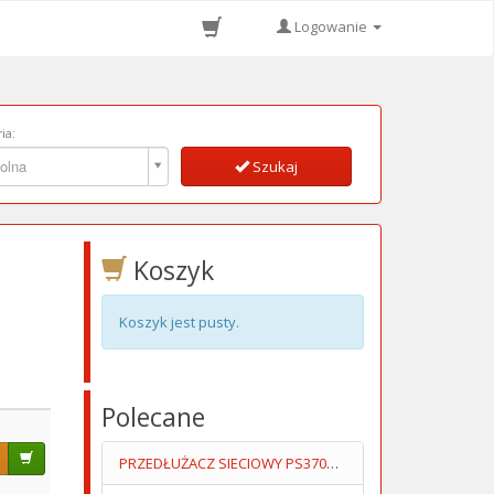
Logowanie
ia:
ia:
olna
Szukaj
Koszyk
Koszyk jest pusty.
Polecane
PRZEDŁUŻACZ SIECIOWY PS370WS +USBA +USB C 3M 5V/2.4A