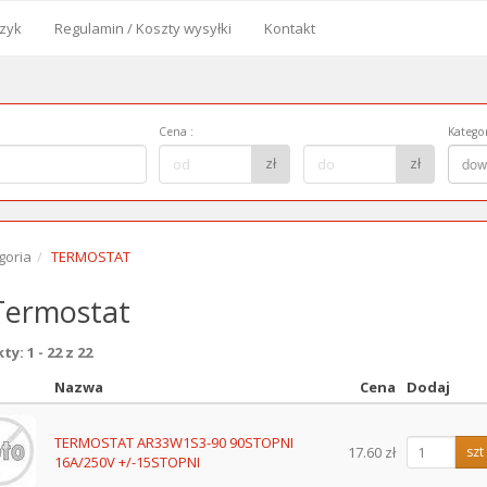
zyk
Regulamin / Koszty wysyłki
Kontakt
od
Cena
:
Kategor
Cena
Kategor
zł
zł
dow
do:
goria
TERMOSTAT
ermostat
y: 1 - 22 z 22
Nazwa
Cena
Dodaj
z
TERMOSTAT AR33W1S3-90 90STOPNI
17.60 zł
szt
16A/250V +/-15STOPNI