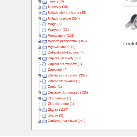
Tunery (3)
Uchwyty (18)
Układy elektroniczne (35)
Układy scalone (554)
Waga (1)
Warystor (31)
Wentylatory (101)
Wyłącz-przełączniki (365)
Produkt
Wyświetlacze (10)
Zabawki edykacyjne (4)
Zapinki i uchwyty (50)
Zapinki przewodów (1)
Zapłonnik (4)
Zasilacze i przetwor (297)
Zdalne sterowanie (5)
Zegar (1)
Zestawy do montażu (325)
Zł antenowe (1)
Zł audio-video (1)
Złącza (1127)
Znicze (2)
Żarówki, świetlówki (240)