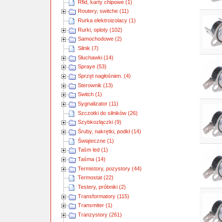
Rfid, karty chipowe (1)
Routery, switche (11)
Rurka elektroizolacy (1)
Rurki, oploty (102)
Samochodowe (2)
Silnik (7)
Słuchawki (14)
Spraye (53)
Sprzęt nagłośnien. (4)
Sterownik (13)
Switch (1)
Sygnalizator (11)
Szczotki do silników (26)
Szybkozłączki (9)
Śruby, nakrętki, podkł (14)
Świąteczne (1)
Taśm led (1)
Taśma (14)
Termistory, pozystory (44)
Termostat (22)
Testery, próbniki (2)
Transformatory (115)
Transmiter (1)
Tranzystory (261)