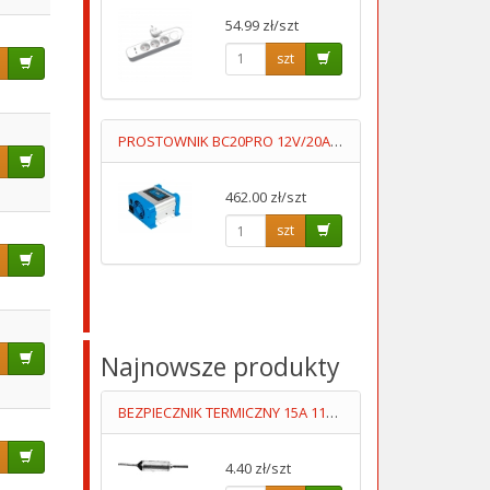
54.99 zł/szt
szt
PROSTOWNIK BC20PRO 12V/20A 7 STOPNI ŁADOWANIA AUTOMAT
462.00 zł/szt
szt
Najnowsze produkty
BEZPIECZNIK TERMICZNY 15A 115 STOPNI
4.40 zł/szt