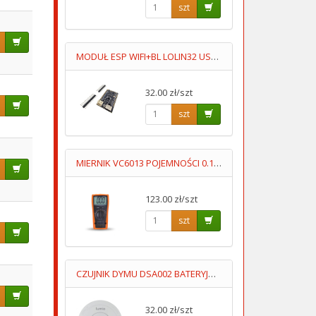
szt
MODUŁ ESP WIFI+BL LOLIN32 USB-C
32.00 zł/szt
szt
MIERNIK VC6013 POJEMNOŚCI 0.1pF-20mF
123.00 zł/szt
szt
CZUJNIK DYMU DSA002 BATERYJNY 9V,AUTONOMICZNY LUMIO
32.00 zł/szt