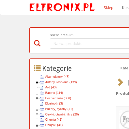
Sklep
Kos
Nazwa produktu:
Kategorie
Kate
Akumulatory (47)
T
Anteny i osp.ant. (139)
Ard (43)
Produkt
Baterie (114)
Bezpieczniki (306)
Bluetooth (3)
Obra
Buzery, syreny (41)
Cewki, dławiki, filtry (20)
Chemia (41)
Czujniki (41)