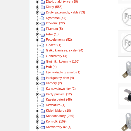
Diaki, triaki, tyryst (39)
Diody (555)
Druty, przewody, kable (33)
Dystanse (44)
Dzwonki (22)
Filament (5)
Filtry (13)
Fotoelementy (52)
Gadżet (1)
Gałki, klawisze, skale (24)
Generatory (4)
Głośniki, kolumny (166)
Hub (4)
Igły, wkładki gramofo (1)
Inteligentny dom (4)
Kamery (2)
Karnawałowe hity (2)
Karty pamięci (12)
Kaseta baterii (48)
Klawiatura (1)
Kleje i lakiery (10)
Kondensatory (249)
Kontrolki (109)
Konwertery av (4)