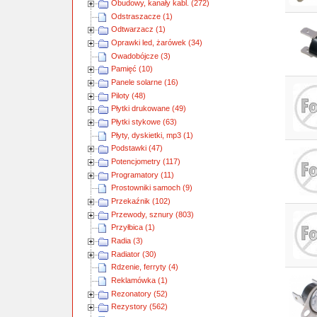
Obudowy, kanały kabl. (272)
Odstraszacze (1)
Odtwarzacz (1)
Oprawki led, żarówek (34)
Owadobójcze (3)
Pamięć (10)
Panele solarne (16)
Piloty (48)
Płytki drukowane (49)
Płytki stykowe (63)
Płyty, dyskietki, mp3 (1)
Podstawki (47)
Potencjometry (117)
Programatory (11)
Prostowniki samoch (9)
Przekaźnik (102)
Przewody, sznury (803)
Przyłbica (1)
Radia (3)
Radiator (30)
Rdzenie, ferryty (4)
Reklamówka (1)
Rezonatory (52)
Rezystory (562)