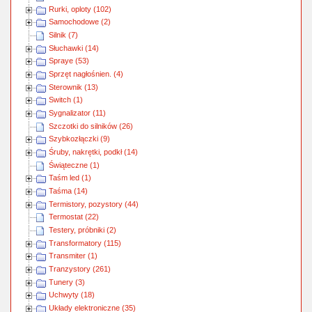
Rurki, oploty (102)
Samochodowe (2)
Silnik (7)
Słuchawki (14)
Spraye (53)
Sprzęt nagłośnien. (4)
Sterownik (13)
Switch (1)
Sygnalizator (11)
Szczotki do silników (26)
Szybkozłączki (9)
Śruby, nakrętki, podkł (14)
Świąteczne (1)
Taśm led (1)
Taśma (14)
Termistory, pozystory (44)
Termostat (22)
Testery, próbniki (2)
Transformatory (115)
Transmiter (1)
Tranzystory (261)
Tunery (3)
Uchwyty (18)
Układy elektroniczne (35)