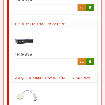
106.00 zł/szt
szt
TUNER DVB-T2 H.265/HEVC.AX LION NS
114.99 zł/szt
szt
WYŁĄCZNIK PODBLATOWYDO TAŚM LED 12-24V UKRYTY,PRZYKLEJANY