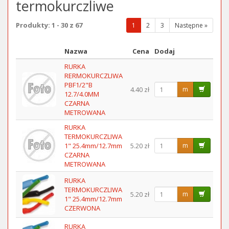
termokurczliwe
Produkty: 1 - 30 z 67
(wybrana
1
2
3
Następne »
strona)
Nazwa
Cena
Dodaj
Obraz
RURKA
RERMOKURCZLIWA
PBF1/2"B
4.40 zł
m
12.7/4.0MM
CZARNA
METROWANA
RURKA
TERMOKURCZLIWA
1" 25.4mm/12.7mm
5.20 zł
m
CZARNA
METROWANA
RURKA
TERMOKURCZLIWA
5.20 zł
m
1" 25.4mm/12.7mm
CZERWONA
RURKA