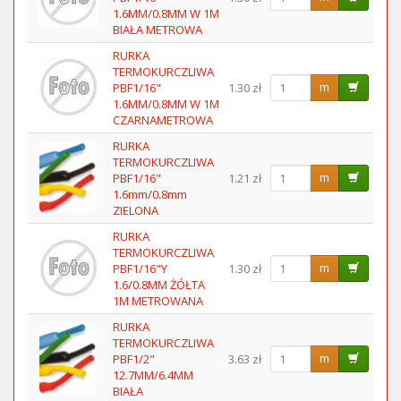
1.6MM/0.8MM W 1M
BIAŁA METROWA
RURKA
TERMOKURCZLIWA
PBF1/16"
1.30 zł
m
1.6MM/0.8MM W 1M
CZARNAMETROWA
RURKA
TERMOKURCZLIWA
PBF1/16"
1.21 zł
m
1.6mm/0.8mm
ZIELONA
RURKA
TERMOKURCZLIWA
PBF1/16"Y
1.30 zł
m
1.6/0.8MM ŻÓŁTA
1M METROWANA
RURKA
TERMOKURCZLIWA
PBF1/2"
3.63 zł
m
12.7MM/6.4MM
BIAŁA