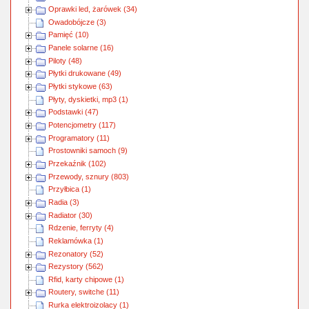
Oprawki led, żarówek (34)
Owadobójcze (3)
Pamięć (10)
Panele solarne (16)
Piloty (48)
Płytki drukowane (49)
Płytki stykowe (63)
Płyty, dyskietki, mp3 (1)
Podstawki (47)
Potencjometry (117)
Programatory (11)
Prostowniki samoch (9)
Przekaźnik (102)
Przewody, sznury (803)
Przyłbica (1)
Radia (3)
Radiator (30)
Rdzenie, ferryty (4)
Reklamówka (1)
Rezonatory (52)
Rezystory (562)
Rfid, karty chipowe (1)
Routery, switche (11)
Rurka elektroizolacy (1)