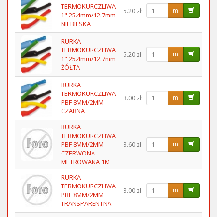
TERMOKURCZLIWA
5.20 zł
m
1" 25.4mm/12.7mm
NIEBIESKA
RURKA
TERMOKURCZLIWA
5.20 zł
m
1" 25.4mm/12.7mm
ŻÓŁTA
RURKA
TERMOKURCZLIWA
3.00 zł
m
PBF 8MM/2MM
CZARNA
RURKA
TERMOKURCZLIWA
PBF 8MM/2MM
3.60 zł
m
CZERWONA
METROWANA 1M
RURKA
TERMOKURCZLIWA
3.00 zł
m
PBF 8MM/2MM
TRANSPARENTNA