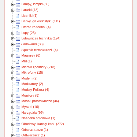
Lampy, lampki (80)
Latarki (13)
Liczniki (1)
Listwy, gn.wielostyk. (111)
Literatura techn. (4)
Lupy (23)
Lutownicza technika (194)
Ładowarki (33)
Łącznik termokurczl. (4)
Magnesy (6)
Mhl (1)
Miernik i pomiary (218)
Mikrofony (15)
Modem (2)
Modulatory (2)
Moduły Peltiera (4)
Monitory (5)
Mostki prostownicze (46)
Myszki (16)
Narzędzia (99)
Nasadka antenowa (1)
Obudowy, kanały kabl. (272)
Odstraszacze (1)
Odtwarzacz (1)