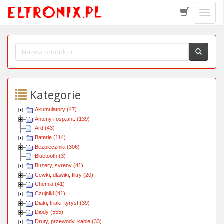
Schow
menu
Kategorie
Akumulatory (47)
Anteny i osp.ant. (139)
Ard (43)
Baterie (114)
Bezpieczniki (306)
Bluetooth (3)
Buzery, syreny (41)
Cewki, dławiki, filtry (20)
Chemia (41)
Czujniki (41)
Diaki, triaki, tyryst (39)
Diody (555)
Druty, przewody, kable (33)