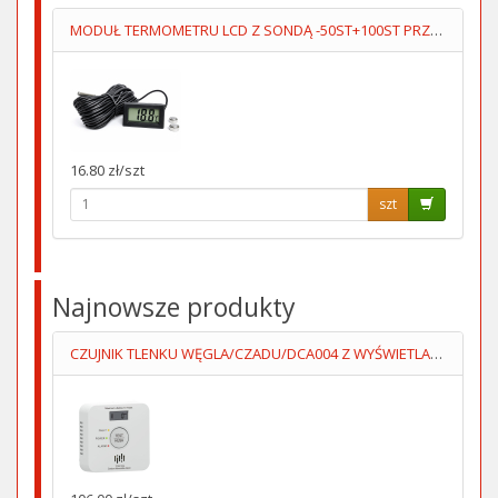
MODUŁ TERMOMETRU LCD Z SONDĄ -50ST+100ST PRZEWÓD 5M
16.80 zł/szt
szt
Najnowsze produkty
CZUJNIK TLENKU WĘGLA/CZADU/DCA004 Z WYŚWIETLACZEM 2XAA LUMIO