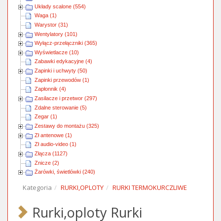
Układy scalone (554)
Waga (1)
Warystor (31)
Wentylatory (101)
Wyłącz-przełączniki (365)
Wyświetlacze (10)
Zabawki edykacyjne (4)
Zapinki i uchwyty (50)
Zapinki przewodów (1)
Zapłonnik (4)
Zasilacze i przetwor (297)
Zdalne sterowanie (5)
Zegar (1)
Zestawy do montażu (325)
Zł antenowe (1)
Zł audio-video (1)
Złącza (1127)
Znicze (2)
Żarówki, świetlówki (240)
Kategoria
RURKI,OPLOTY
RURKI TERMOKURCZLIWE
Rurki,oploty Rurki