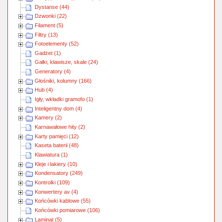
Dystanse (44)
Dzwonki (22)
Filament (5)
Filtry (13)
Fotoelementy (52)
Gadżet (1)
Gałki, klawisze, skale (24)
Generatory (4)
Głośniki, kolumny (166)
Hub (4)
Igły, wkładki gramofo (1)
Inteligentny dom (4)
Kamery (2)
Karnawałowe hity (2)
Karty pamięci (12)
Kaseta baterii (48)
Klawiatura (1)
Kleje i lakiery (10)
Kondensatory (249)
Kontrolki (109)
Konwertery av (4)
Końcówki kablowe (55)
Końcówki pomiarowe (106)
Laminat (5)