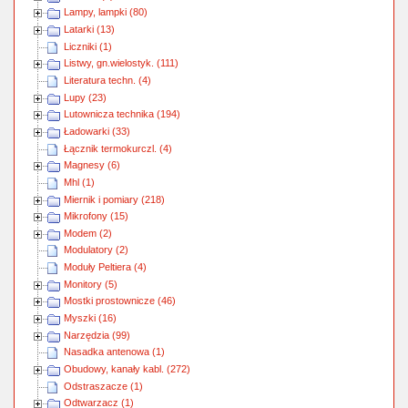
Lampy, lampki (80)
Latarki (13)
Liczniki (1)
Listwy, gn.wielostyk. (111)
Literatura techn. (4)
Lupy (23)
Lutownicza technika (194)
Ładowarki (33)
Łącznik termokurczl. (4)
Magnesy (6)
Mhl (1)
Miernik i pomiary (218)
Mikrofony (15)
Modem (2)
Modulatory (2)
Moduły Peltiera (4)
Monitory (5)
Mostki prostownicze (46)
Myszki (16)
Narzędzia (99)
Nasadka antenowa (1)
Obudowy, kanały kabl. (272)
Odstraszacze (1)
Odtwarzacz (1)