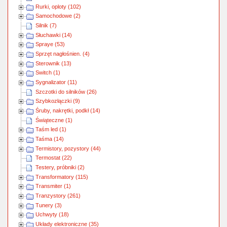
Rurki, oploty (102)
Samochodowe (2)
Silnik (7)
Słuchawki (14)
Spraye (53)
Sprzęt nagłośnien. (4)
Sterownik (13)
Switch (1)
Sygnalizator (11)
Szczotki do silników (26)
Szybkozłączki (9)
Śruby, nakrętki, podkł (14)
Świąteczne (1)
Taśm led (1)
Taśma (14)
Termistory, pozystory (44)
Termostat (22)
Testery, próbniki (2)
Transformatory (115)
Transmiter (1)
Tranzystory (261)
Tunery (3)
Uchwyty (18)
Układy elektroniczne (35)