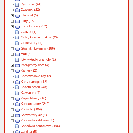
Dystanse (44)
Dzwonki (22)
Filament (5)
Filtry (13)
Fotoelementy (52)
Gadżet (1)
Gałki, klawisze, skale (24)
Generatory (4)
Głośniki, kolumny (166)
Hub (4)
Igły, wkładki gramofo (1)
Inteligentny dom (4)
Kamery (2)
Karnawałowe hity (2)
Karty pamięci (12)
Kaseta baterii (48)
Klawiatura (1)
Kleje i lakiery (10)
Kondensatory (249)
Kontrolki (109)
Konwertery av (4)
Końcówki kablowe (55)
Końcówki pomiarowe (106)
Laminat (5)