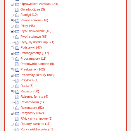
Oprawki led, żarówek (34)
Owadobójcze (3)
Pamięć (10)
Panele solarne (16)
Piloty (48)
Płytki drukowane (49)
Płytki stykowe (63)
Płyty, dyskietki, mp3 (1)
Podstawki (47)
Potencjometry (117)
Programatory (11)
Prostowniki samoch (9)
Przekaźnik (102)
Przewody, sznury (803)
Przyłbica (1)
Radia (3)
Radiator (30)
Rdzenie, ferryty (4)
Reklamówka (1)
Rezonatory (52)
Rezystory (562)
Rfid, karty chipowe (1)
Routery, switche (11)
Rurka elektroizolacy (1)