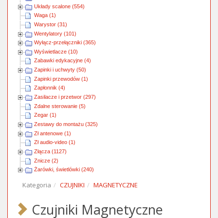
Układy scalone (554)
Waga (1)
Warystor (31)
Wentylatory (101)
Wyłącz-przełączniki (365)
Wyświetlacze (10)
Zabawki edykacyjne (4)
Zapinki i uchwyty (50)
Zapinki przewodów (1)
Zapłonnik (4)
Zasilacze i przetwor (297)
Zdalne sterowanie (5)
Zegar (1)
Zestawy do montażu (325)
Zł antenowe (1)
Zł audio-video (1)
Złącza (1127)
Znicze (2)
Żarówki, świetlówki (240)
Kategoria
CZUJNIKI
MAGNETYCZNE
Czujniki Magnetyczne