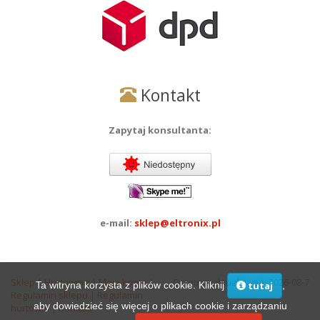
Kontakt
Zapytaj konsultanta:
e-mail:
sklep@eltronix.pl
Sklep
|
Hurtownia
|
Moje konto
|
Ostatnia aktualizacja: 2026-08-7
Ta witryna korzysta z plików cookie. Kliknij
,
tutaj
Regulamin sklepu
|
Regulamin
aby dowiedzieć się więcej o plikach cookie i zarządzaniu
hurtowni
|
Kontakt