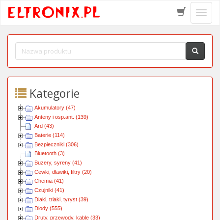
Schow
menu
Kategorie
Akumulatory (47)
Anteny i osp.ant. (139)
Ard (43)
Baterie (114)
Bezpieczniki (306)
Bluetooth (3)
Buzery, syreny (41)
Cewki, dławiki, filtry (20)
Chemia (41)
Czujniki (41)
Diaki, triaki, tyryst (39)
Diody (555)
Druty, przewody, kable (33)