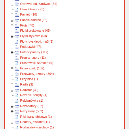
Oprawki led, żarówek (34)
Owadobójcze (3)
Pamięć (10)
Panele solarne (16)
Piloty (48)
Płytki drukowane (49)
Płytki stykowe (63)
Płyty, dyskietki, mp3 (1)
Podstawki (47)
Potencjometry (117)
Programatory (11)
Prostowniki samoch (9)
Przekaźnik (102)
Przewody, sznury (804)
Przyłbica (1)
Radia (3)
Radiator (30)
Rdzenie, ferryty (4)
Reklamówka (1)
Rezonatory (52)
Rezystory (562)
Rfid, karty chipowe (1)
Routery, switche (11)
Rurka elektroizolacy (1)