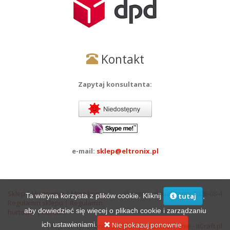
Kontakt
Zapytaj konsultanta:
e-mail:
sklep@eltronix.pl
Sklep
|
Hurtownia
|
Moje konto
|
Ostatnia aktualizacja: 2026-08-4
Ta witryna korzysta z plików cookie. Kliknij
,
tutaj
Regulamin sklepu
|
Regulamin
aby dowiedzieć się więcej o plikach cookie i zarządzaniu
hurtowni
|
Kontakt
ich ustawieniami.
Nie pokazuj ponownie
Projekt i wykonanie:
programy na zamówienie - itCraft.pl