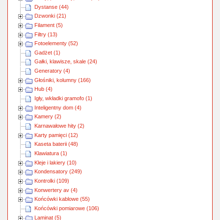
Dystanse (44)
Dzwonki (21)
Filament (5)
Filtry (13)
Fotoelementy (52)
Gadżet (1)
Gałki, klawisze, skale (24)
Generatory (4)
Głośniki, kolumny (166)
Hub (4)
Igły, wkładki gramofo (1)
Inteligentny dom (4)
Kamery (2)
Karnawałowe hity (2)
Karty pamięci (12)
Kaseta baterii (48)
Klawiatura (1)
Kleje i lakiery (10)
Kondensatory (249)
Kontrolki (109)
Konwertery av (4)
Końcówki kablowe (55)
Końcówki pomiarowe (106)
Laminat (5)