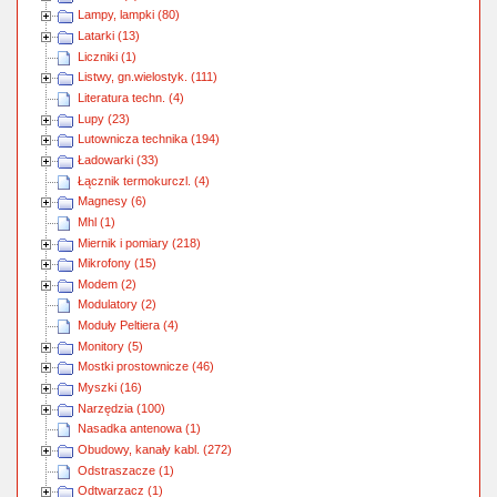
Lampy, lampki (80)
Latarki (13)
Liczniki (1)
Listwy, gn.wielostyk. (111)
Literatura techn. (4)
Lupy (23)
Lutownicza technika (194)
Ładowarki (33)
Łącznik termokurczl. (4)
Magnesy (6)
Mhl (1)
Miernik i pomiary (218)
Mikrofony (15)
Modem (2)
Modulatory (2)
Moduły Peltiera (4)
Monitory (5)
Mostki prostownicze (46)
Myszki (16)
Narzędzia (100)
Nasadka antenowa (1)
Obudowy, kanały kabl. (272)
Odstraszacze (1)
Odtwarzacz (1)