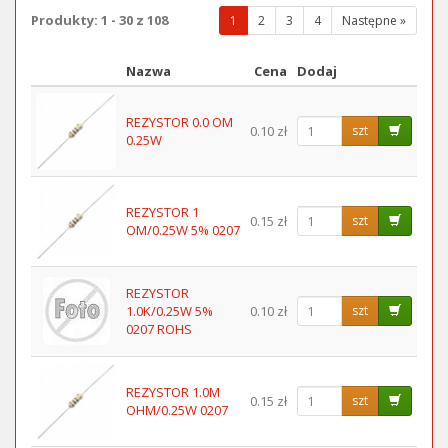
Produkty: 1 - 30 z 108
(wybrana
1
2
3
4
Następne »
strona)
Nazwa
Cena
Dodaj
Obraz
REZYSTOR 0.0 OM
0.10 zł
szt
0.25W
REZYSTOR 1
0.15 zł
szt
OM/0.25W 5% 0207
REZYSTOR
1.0K/0.25W 5%
0.10 zł
szt
0207 ROHS
REZYSTOR 1.0M
0.15 zł
szt
OHM/0.25W 0207