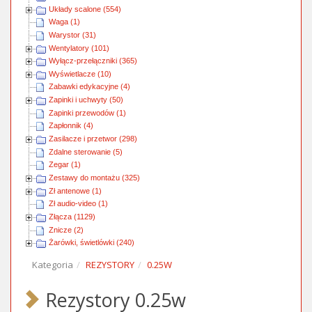
Układy scalone (554)
Waga (1)
Warystor (31)
Wentylatory (101)
Wyłącz-przełączniki (365)
Wyświetlacze (10)
Zabawki edykacyjne (4)
Zapinki i uchwyty (50)
Zapinki przewodów (1)
Zapłonnik (4)
Zasilacze i przetwor (298)
Zdalne sterowanie (5)
Zegar (1)
Zestawy do montażu (325)
Zł antenowe (1)
Zł audio-video (1)
Złącza (1129)
Znicze (2)
Żarówki, świetlówki (240)
Kategoria
REZYSTORY
0.25W
Rezystory 0.25w