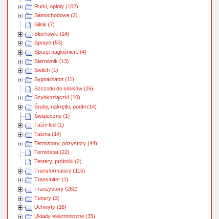
Rurki, oploty (102)
Samochodowe (2)
Silnik (7)
Słuchawki (14)
Spraye (53)
Sprzęt nagłośnien. (4)
Sterownik (13)
Switch (1)
Sygnalizator (11)
Szczotki do silników (26)
Szybkozłączki (10)
Śruby, nakrętki, podkł (14)
Świąteczne (1)
Taśm led (1)
Taśma (14)
Termistory, pozystory (44)
Termostat (22)
Testery, próbniki (2)
Transformatory (115)
Transmiter (1)
Tranzystory (262)
Tunery (3)
Uchwyty (18)
Układy elektroniczne (35)