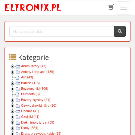
Schow
menu
Kategorie
Akumulatory (47)
Anteny i osp.ant. (139)
Ard (43)
Baterie (115)
Bezpieczniki (306)
Bluetooth (3)
Buzery, syreny (41)
Cewki, dławiki, filtry (20)
Chemia (41)
Czujniki (41)
Diaki, triaki, tyryst (39)
Diody (554)
Druty, przewody, kable (33)