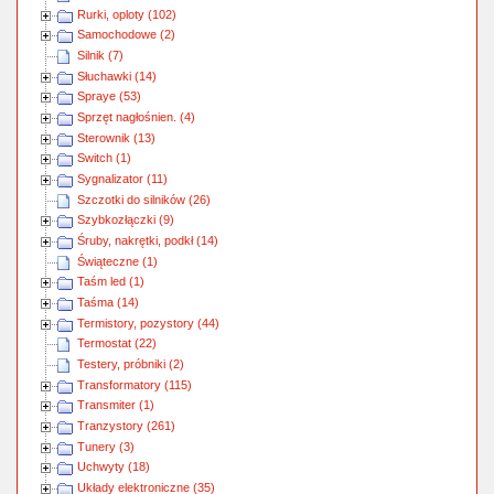
Rurki, oploty (102)
Samochodowe (2)
Silnik (7)
Słuchawki (14)
Spraye (53)
Sprzęt nagłośnien. (4)
Sterownik (13)
Switch (1)
Sygnalizator (11)
Szczotki do silników (26)
Szybkozłączki (9)
Śruby, nakrętki, podkł (14)
Świąteczne (1)
Taśm led (1)
Taśma (14)
Termistory, pozystory (44)
Termostat (22)
Testery, próbniki (2)
Transformatory (115)
Transmiter (1)
Tranzystory (261)
Tunery (3)
Uchwyty (18)
Układy elektroniczne (35)