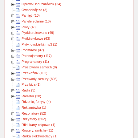
Oprawki led, żarówek (34)
Owadobójcze (3)
Pamięć (10)
Panele solarne (16)
Piloty (48)
Płytki drukowane (49)
Płytki stykowe (63)
Płyty, dyskietki, mp3 (1)
Podstawki (47)
Potencjometry (117)
Programatory (11)
Prostowniki samoch (9)
Przekaźnik (102)
Przewody, sznury (803)
Przyłbica (1)
Radia (3)
Radiator (30)
Rdzenie, ferryty (4)
Reklamówka (1)
Rezonatory (52)
Rezystory (562)
Rfid, karty chipowe (1)
Routery, switche (11)
Rurka elektroizolacy (1)