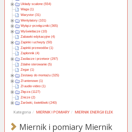
Układy scalone (554)
Waga (1)
Warystor (31)
Wentylatory (101)
Wyłącz-przełączniki (365)
Wyświetlacze (10)
Zabawki edykacyjne (4)
Zapinki i uchwyty (50)
Zapinki przewodów (1)
Zapłonnik (4)
Zasilacze i przetwor (297)
Zdalne sterowanie (5)
Zegar (1)
Zestawy do montażu (325)
Zł antenowe (1)
Zł audio-video (1)
Złącza (1127)
Znicze (2)
Żarówki, świetlówki (240)
Kategoria
MIERNIK I POMIARY
MIERNIK ENERGII ELEK
Miernik i pomiary Miernik