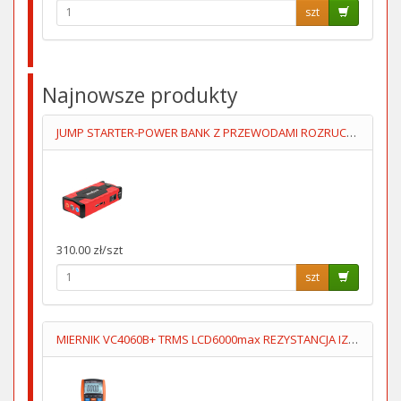
szt
Najnowsze produkty
JUMP STARTER-POWER BANK Z PRZEWODAMI ROZRUCHOWYMI+KOMPRESOR
310.00 zł/szt
szt
MIERNIK VC4060B+ TRMS LCD6000max REZYSTANCJA IZOL 500V/1000V