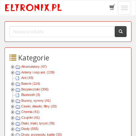
Schow
menu
Kategorie
Akumulatory (47)
Anteny i osp.ant. (139)
Ard (43)
Baterie (114)
Bezpieczniki (306)
Bluetooth (3)
Buzery, syreny (41)
Cewki, dławiki, filtry (20)
Chemia (41)
Czujniki (41)
Diaki, triaki, tyryst (39)
Diody (555)
Druty, przewody, kable (33)