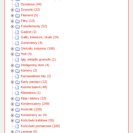
Dystanse (44)
Dzwonki (22)
Filament (5)
Filtry (13)
Fotoelementy (52)
Gadżet (1)
Gałki, klawisze, skale (24)
Generatory (4)
Głośniki, kolumny (166)
Hub (4)
Igły, wkładki gramofo (1)
Inteligentny dom (4)
Kamery (2)
Karnawałowe hity (2)
Karty pamięci (12)
Kaseta baterii (48)
Klawiatura (1)
Kleje i lakiery (10)
Kondensatory (249)
Kontrolki (109)
Konwertery av (4)
Końcówki kablowe (55)
Końcówki pomiarowe (106)
Laminat (5)