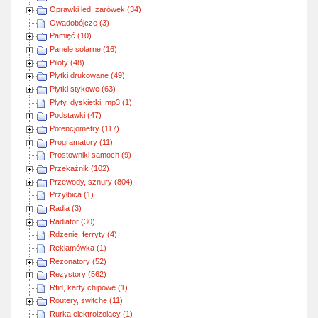
Oprawki led, żarówek (34)
Owadobójcze (3)
Pamięć (10)
Panele solarne (16)
Piloty (48)
Płytki drukowane (49)
Płytki stykowe (63)
Płyty, dyskietki, mp3 (1)
Podstawki (47)
Potencjometry (117)
Programatory (11)
Prostowniki samoch (9)
Przekaźnik (102)
Przewody, sznury (804)
Przyłbica (1)
Radia (3)
Radiator (30)
Rdzenie, ferryty (4)
Reklamówka (1)
Rezonatory (52)
Rezystory (562)
Rfid, karty chipowe (1)
Routery, switche (11)
Rurka elektroizolacy (1)