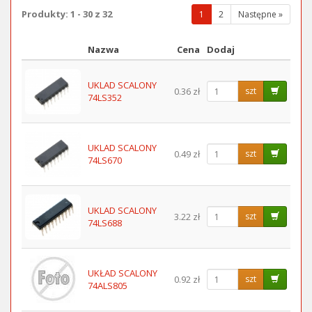
Produkty: 1 - 30 z 32
(wybrana
1
2
Następne »
strona)
Nazwa
Cena
Dodaj
Obraz
UKLAD SCALONY
0.36 zł
szt
74LS352
UKLAD SCALONY
0.49 zł
szt
74LS670
UKLAD SCALONY
3.22 zł
szt
74LS688
UKŁAD SCALONY
0.92 zł
szt
74ALS805