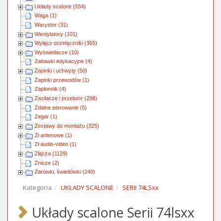
Układy scalone (554)
Waga (1)
Warystor (31)
Wentylatory (101)
Wyłącz-przełączniki (365)
Wyświetlacze (10)
Zabawki edykacyjne (4)
Zapinki i uchwyty (50)
Zapinki przewodów (1)
Zapłonnik (4)
Zasilacze i przetwor (298)
Zdalne sterowanie (5)
Zegar (1)
Zestawy do montażu (325)
Zł antenowe (1)
Zł audio-video (1)
Złącza (1129)
Znicze (2)
Żarówki, świetlówki (240)
Kategoria
UKŁADY SCALONE
SERII 74LSxx
Układy scalone Serii 74lsxx