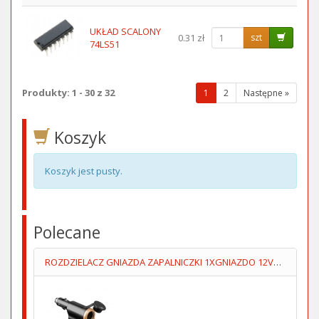
UKŁAD SCALONY
0.31 zł
szt
74LS51
Produkty: 1 - 30 z 32
(wybrana
1
2
Następne »
strona)
Koszyk
Koszyk jest pusty.
Polecane
ROZDZIELACZ GNIAZDA ZAPALNICZKI 1XGNIAZDO 12V+1XUSB5V/1A