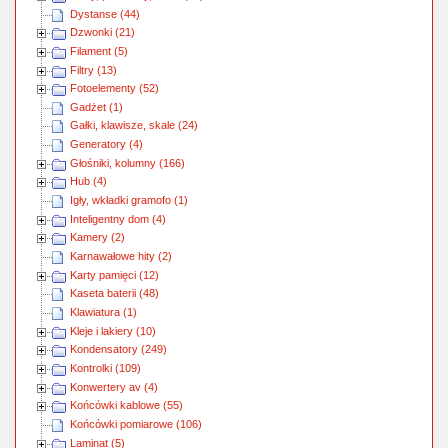
Dystanse (44)
Dzwonki (21)
Filament (5)
Filtry (13)
Fotoelementy (52)
Gadżet (1)
Gałki, klawisze, skale (24)
Generatory (4)
Głośniki, kolumny (166)
Hub (4)
Igły, wkładki gramofo (1)
Inteligentny dom (4)
Kamery (2)
Karnawałowe hity (2)
Karty pamięci (12)
Kaseta baterii (48)
Klawiatura (1)
Kleje i lakiery (10)
Kondensatory (249)
Kontrolki (109)
Konwertery av (4)
Końcówki kablowe (55)
Końcówki pomiarowe (106)
Laminat (5)