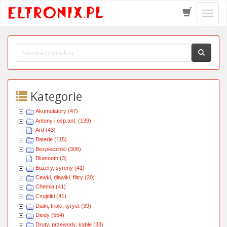
Schow
menu
Kategorie
Akumulatory (47)
Anteny i osp.ant. (139)
Ard (43)
Baterie (115)
Bezpieczniki (306)
Bluetooth (3)
Buzery, syreny (41)
Cewki, dławiki, filtry (20)
Chemia (41)
Czujniki (41)
Diaki, triaki, tyryst (39)
Diody (554)
Druty, przewody, kable (33)