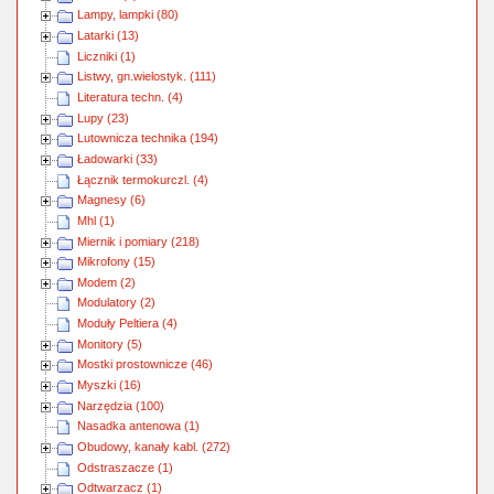
Lampy, lampki (80)
Latarki (13)
Liczniki (1)
Listwy, gn.wielostyk. (111)
Literatura techn. (4)
Lupy (23)
Lutownicza technika (194)
Ładowarki (33)
Łącznik termokurczl. (4)
Magnesy (6)
Mhl (1)
Miernik i pomiary (218)
Mikrofony (15)
Modem (2)
Modulatory (2)
Moduły Peltiera (4)
Monitory (5)
Mostki prostownicze (46)
Myszki (16)
Narzędzia (100)
Nasadka antenowa (1)
Obudowy, kanały kabl. (272)
Odstraszacze (1)
Odtwarzacz (1)