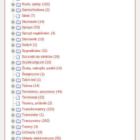
Rurki, oploty (102)
Samochodowe (2)
Silnik (7)
Słuchawki (14)
Spraye (53)
Sprzęt nagłośnien. (4)
Sterownik (13)
Switch (1)
Sygnalizator (11)
Szczotki do silników (26)
Szybkozłączki (10)
Śruby, nakrętki, podkł (14)
Świąteczne (1)
Taśm led (1)
Taśma (14)
Termistory, pozystory (44)
Termostat (22)
Testery, próbniki (2)
Transformatory (115)
Transmiter (1)
Tranzystory (262)
Tunery (3)
Uchwyty (18)
Układy elektroniczne (35)