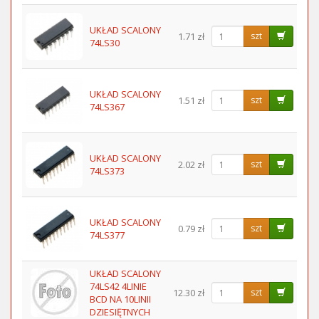
UKŁAD SCALONY
1.71 zł
szt
74LS30
UKŁAD SCALONY
1.51 zł
szt
74LS367
UKŁAD SCALONY
2.02 zł
szt
74LS373
UKŁAD SCALONY
0.79 zł
szt
74LS377
UKŁAD SCALONY
74LS42 4LINIE
12.30 zł
szt
BCD NA 10LINII
DZIESIĘTNYCH