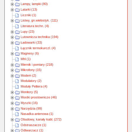
Lampy, lampki (80)
Latarki (13)
Liczniki (1)
Listwy, gn.wielostyk. (111)
Literatura techn. (4)
Lupy (23)
Lutownicza technika (194)
Ładowarki (33)
Łącznik termokurczl. (4)
Magnesy (6)
Mhl (1)
Miernik i pomiary (218)
Mikrofony (15)
Modem (2)
Modulatory (2)
Moduły Peltiera (4)
Monitory (5)
Mostki prostownicze (46)
Myszki (16)
Narzędzia (99)
Nasadka antenowa (1)
Obudowy, kanały kabl. (272)
Odstraszacze (1)
Odtwarzacz (1)