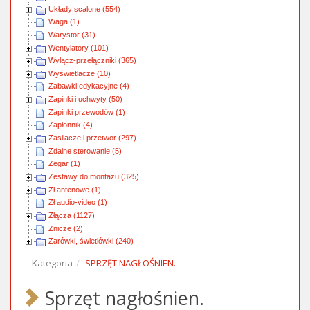
Układy scalone (554)
Waga (1)
Warystor (31)
Wentylatory (101)
Wyłącz-przełączniki (365)
Wyświetlacze (10)
Zabawki edykacyjne (4)
Zapinki i uchwyty (50)
Zapinki przewodów (1)
Zapłonnik (4)
Zasilacze i przetwor (297)
Zdalne sterowanie (5)
Zegar (1)
Zestawy do montażu (325)
Zł antenowe (1)
Zł audio-video (1)
Złącza (1127)
Znicze (2)
Żarówki, świetlówki (240)
Kategoria
SPRZĘT NAGŁOŚNIEN.
Sprzęt nagłośnien.