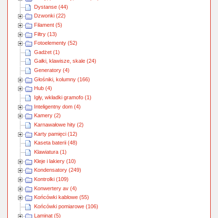
Dystanse (44)
Dzwonki (22)
Filament (5)
Filtry (13)
Fotoelementy (52)
Gadżet (1)
Gałki, klawisze, skale (24)
Generatory (4)
Głośniki, kolumny (166)
Hub (4)
Igły, wkładki gramofo (1)
Inteligentny dom (4)
Kamery (2)
Karnawałowe hity (2)
Karty pamięci (12)
Kaseta baterii (48)
Klawiatura (1)
Kleje i lakiery (10)
Kondensatory (249)
Kontrolki (109)
Konwertery av (4)
Końcówki kablowe (55)
Końcówki pomiarowe (106)
Laminat (5)