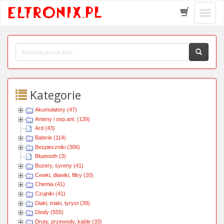
Schow
menu
Kategorie
Akumulatory (47)
Anteny i osp.ant. (139)
Ard (43)
Baterie (114)
Bezpieczniki (306)
Bluetooth (3)
Buzery, syreny (41)
Cewki, dławiki, filtry (20)
Chemia (41)
Czujniki (41)
Diaki, triaki, tyryst (39)
Diody (555)
Druty, przewody, kable (33)