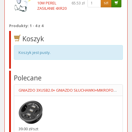
10W PEREL
65.53 zł
szt
ZASILANIE 4XR20
Produkty: 1 - 4 z 4
Koszyk
Koszyk jest pusty.
Polecane
GNIAZDO 3XUSB2.0+ GNIAZDO SŁUCHAWKI+MIKROFOPN 1.5M
39.00 zł/szt