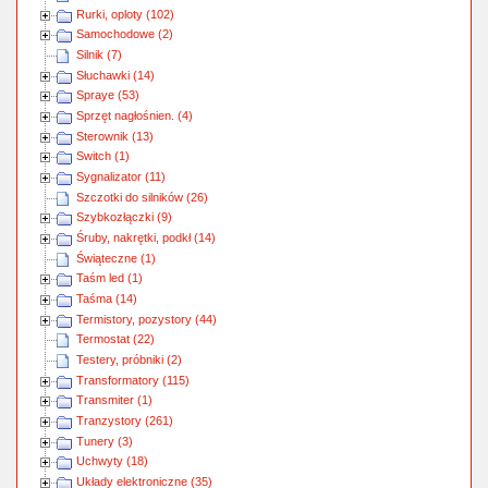
Rurki, oploty (102)
Samochodowe (2)
Silnik (7)
Słuchawki (14)
Spraye (53)
Sprzęt nagłośnien. (4)
Sterownik (13)
Switch (1)
Sygnalizator (11)
Szczotki do silników (26)
Szybkozłączki (9)
Śruby, nakrętki, podkł (14)
Świąteczne (1)
Taśm led (1)
Taśma (14)
Termistory, pozystory (44)
Termostat (22)
Testery, próbniki (2)
Transformatory (115)
Transmiter (1)
Tranzystory (261)
Tunery (3)
Uchwyty (18)
Układy elektroniczne (35)