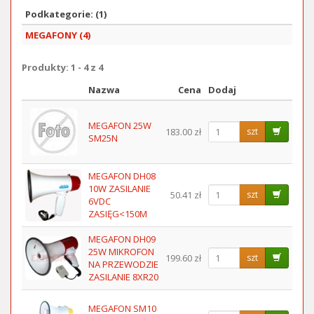
Podkategorie: (1)
MEGAFONY (4)
Produkty: 1 - 4 z 4
Nazwa
Cena
Dodaj
Obraz
MEGAFON 25W
183.00 zł
szt
SM25N
MEGAFON DH08
10W ZASILANIE
50.41 zł
szt
6VDC
ZASIĘG<150M
MEGAFON DH09
25W MIKROFON
199.60 zł
szt
NA PRZEWODZIE
ZASILANIE 8XR20
MEGAFON SM10