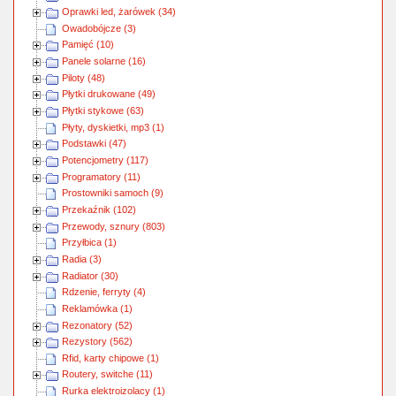
Oprawki led, żarówek (34)
Owadobójcze (3)
Pamięć (10)
Panele solarne (16)
Piloty (48)
Płytki drukowane (49)
Płytki stykowe (63)
Płyty, dyskietki, mp3 (1)
Podstawki (47)
Potencjometry (117)
Programatory (11)
Prostowniki samoch (9)
Przekaźnik (102)
Przewody, sznury (803)
Przyłbica (1)
Radia (3)
Radiator (30)
Rdzenie, ferryty (4)
Reklamówka (1)
Rezonatory (52)
Rezystory (562)
Rfid, karty chipowe (1)
Routery, switche (11)
Rurka elektroizolacy (1)