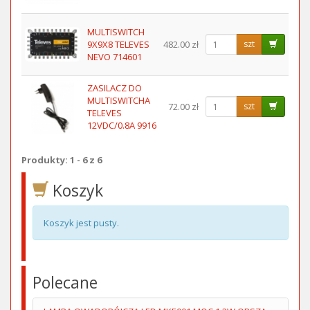
MULTISWITCH
9X9X8 TELEVES
482.00 zł
szt
NEVO 714601
ZASILACZ DO
MULTISWITCHA
72.00 zł
szt
TELEVES
12VDC/0.8A 9916
Produkty: 1 - 6 z 6
Koszyk
Koszyk jest pusty.
Polecane