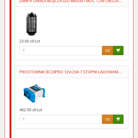
LAMPA OWADOBÓJCZA LED MKE001 MOC 1.2W OBSZAR 30m2
23.60 zł/szt
szt
PROSTOWNIK BC20PRO 12V/20A 7 STOPNI ŁADOWANIA AUTOMAT
462.00 zł/szt
szt