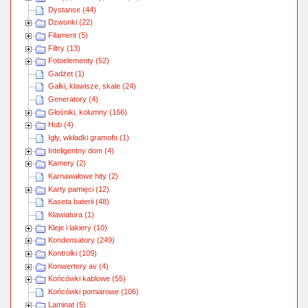
Dystanse (44)
Dzwonki (22)
Filament (5)
Filtry (13)
Fotoelementy (52)
Gadżet (1)
Gałki, klawisze, skale (24)
Generatory (4)
Głośniki, kolumny (166)
Hub (4)
Igły, wkładki gramofo (1)
Inteligentny dom (4)
Kamery (2)
Karnawałowe hity (2)
Karty pamięci (12)
Kaseta baterii (48)
Klawiatura (1)
Kleje i lakiery (10)
Kondensatory (249)
Kontrolki (109)
Konwertery av (4)
Końcówki kablowe (55)
Końcówki pomiarowe (106)
Laminat (5)