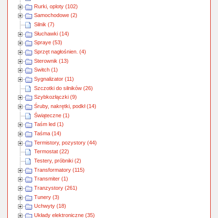
Rurki, oploty (102)
Samochodowe (2)
Silnik (7)
Słuchawki (14)
Spraye (53)
Sprzęt nagłośnien. (4)
Sterownik (13)
Switch (1)
Sygnalizator (11)
Szczotki do silników (26)
Szybkozłączki (9)
Śruby, nakrętki, podkł (14)
Świąteczne (1)
Taśm led (1)
Taśma (14)
Termistory, pozystory (44)
Termostat (22)
Testery, próbniki (2)
Transformatory (115)
Transmiter (1)
Tranzystory (261)
Tunery (3)
Uchwyty (18)
Układy elektroniczne (35)