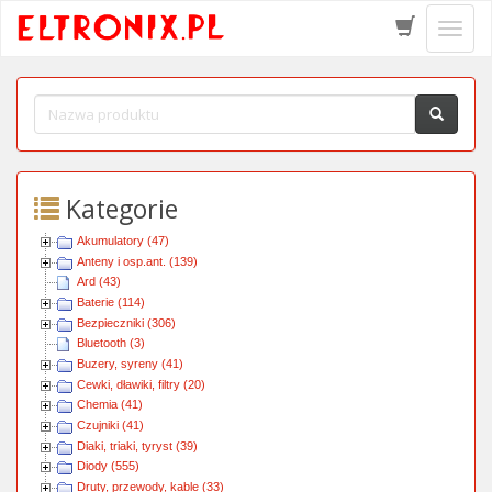
Schow
menu
Kategorie
Akumulatory (47)
Anteny i osp.ant. (139)
Ard (43)
Baterie (114)
Bezpieczniki (306)
Bluetooth (3)
Buzery, syreny (41)
Cewki, dławiki, filtry (20)
Chemia (41)
Czujniki (41)
Diaki, triaki, tyryst (39)
Diody (555)
Druty, przewody, kable (33)