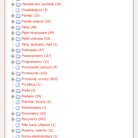
Oprawki led, żarówek (34)
Owadobójcze (3)
Pamięć (10)
Panele solarne (16)
Piloty (48)
Płytki drukowane (49)
Płytki stykowe (63)
Płyty, dyskietki, mp3 (1)
Podstawki (47)
Potencjometry (117)
Programatory (11)
Prostowniki samoch (9)
Przekaźnik (102)
Przewody, sznury (803)
Przyłbica (1)
Radia (3)
Radiator (30)
Rdzenie, ferryty (4)
Reklamówka (1)
Rezonatory (52)
Rezystory (562)
Rfid, karty chipowe (1)
Routery, switche (11)
Rurka elektroizolacy (1)