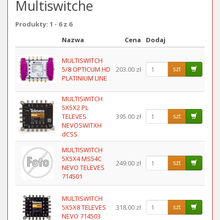
Multiswitche
Produkty: 1 - 6 z 6
Nazwa
Cena
Dodaj
Obraz
MULTISWITCH
5/8 OPTICUM HD
203.00 zł
szt
PLATINIUM LINE
MULTISWITCH
5X5X2 PL
TELEVES
395.00 zł
szt
NEVOSWITXH
dCSS
MULTISWITCH
5X5X4 MS54C
249.00 zł
szt
NEVO TELEVES
714501
MULTISWITCH
5X5X8 TELEVES
318.00 zł
szt
NEVO 714503