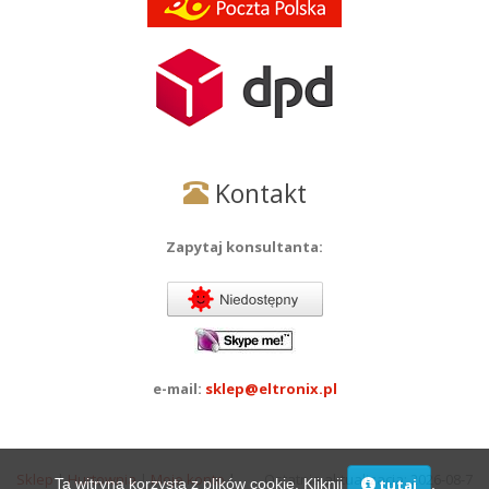
Kontakt
Zapytaj konsultanta:
e-mail:
sklep@eltronix.pl
Sklep
|
Hurtownia
|
Moje konto
|
Ostatnia aktualizacja: 2026-08-7
Ta witryna korzysta z plików cookie. Kliknij
,
tutaj