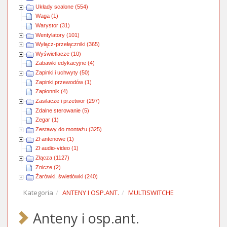
Układy scalone (554)
Waga (1)
Warystor (31)
Wentylatory (101)
Wyłącz-przełączniki (365)
Wyświetlacze (10)
Zabawki edykacyjne (4)
Zapinki i uchwyty (50)
Zapinki przewodów (1)
Zapłonnik (4)
Zasilacze i przetwor (297)
Zdalne sterowanie (5)
Zegar (1)
Zestawy do montażu (325)
Zł antenowe (1)
Zł audio-video (1)
Złącza (1127)
Znicze (2)
Żarówki, świetlówki (240)
Kategoria
ANTENY I OSP.ANT.
MULTISWITCHE
Anteny i osp.ant.