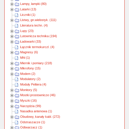
Lampy, lampki (80)
Latarki (13)
Liczniki (1)
Listwy, gn.wielostyk. (111)
Literatura techn. (4)
Lupy (23)
Lutownicza technika (194)
Ładowarki (33)
Łącznik termokurczl. (4)
Magnesy (6)
Mhl (1)
Miernik i pomiary (218)
Mikrofony (15)
Modem (2)
Modulatory (2)
Moduły Peltiera (4)
Monitory (5)
Mostki prostownicze (46)
Myszki (16)
Narzędzia (99)
Nasadka antenowa (1)
Obudowy, kanały kabl. (272)
Odstraszacze (1)
Odtwarzacz (1)