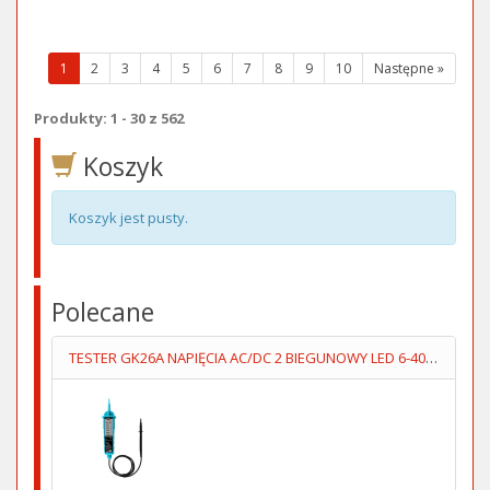
(wybrana
1
2
3
4
5
6
7
8
9
10
Następne »
strona)
Produkty: 1 - 30 z 562
Koszyk
Koszyk jest pusty.
Polecane
TESTER GK26A NAPIĘCIA AC/DC 2 BIEGUNOWY LED 6-400V