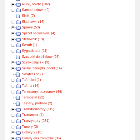
Rurki, oploty (102)
Samochodowe (2)
Silnik (7)
Słuchawki (14)
Spraye (53)
Sprzęt nagłośnien. (4)
Sterownik (13)
Switch (1)
Sygnalizator (11)
Szczotki do silników (26)
Szybkozłączki (9)
Śruby, nakrętki, podkł (14)
Świąteczne (1)
Taśm led (1)
Taśma (14)
Termistory, pozystory (44)
Termostat (22)
Testery, próbniki (2)
Transformatory (115)
Transmiter (1)
Tranzystory (261)
Tunery (3)
Uchwyty (18)
Układy elektroniczne (35)