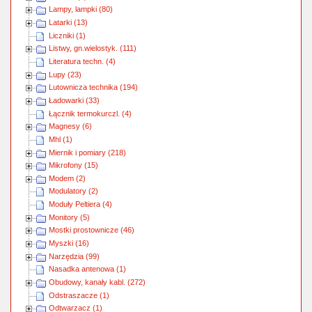
Lampy, lampki (80)
Latarki (13)
Liczniki (1)
Listwy, gn.wielostyk. (111)
Literatura techn. (4)
Lupy (23)
Lutownicza technika (194)
Ładowarki (33)
Łącznik termokurczl. (4)
Magnesy (6)
Mhl (1)
Miernik i pomiary (218)
Mikrofony (15)
Modem (2)
Modulatory (2)
Moduły Peltiera (4)
Monitory (5)
Mostki prostownicze (46)
Myszki (16)
Narzędzia (99)
Nasadka antenowa (1)
Obudowy, kanały kabl. (272)
Odstraszacze (1)
Odtwarzacz (1)