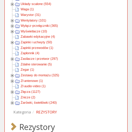
Układy scalone (554)
Waga (1)
Warystor (31)
Wentylatory (101)
Wyłącz-przełączniki (365)
Wyświetlacze (10)
Zabawki edykacyjne (4)
Zapinki i uchwyty (50)
Zapinki przewodów (1)
Zapłonnik (4)
Zasilacze i przetwor (297)
Zdalne sterowanie (5)
Zegar (1)
Zestawy do montażu (325)
Zł antenowe (1)
Zł audio-video (1)
Złącza (1127)
Znicze (2)
Żarówki, świetlówki (240)
Kategoria
REZYSTORY
Rezystory