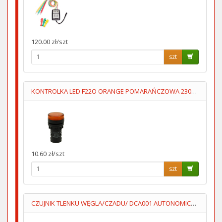
120.00 zł/szt
szt
KONTROLKA LED F22O ORANGE POMARAŃCZOWA 230V AC FImontaź=22mm
10.60 zł/szt
szt
CZUJNIK TLENKU WĘGLA/CZADU/ DCA001 AUTONOMICZNY 3XAA LUMIO