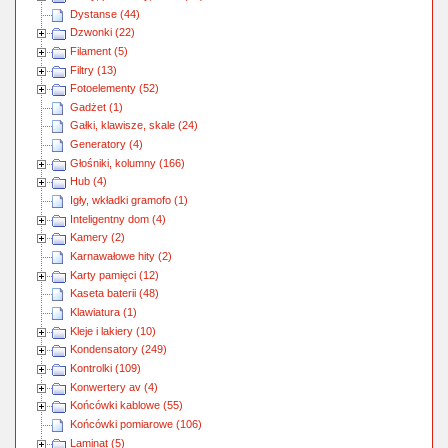
Dystanse (44)
Dzwonki (22)
Filament (5)
Filtry (13)
Fotoelementy (52)
Gadżet (1)
Gałki, klawisze, skale (24)
Generatory (4)
Głośniki, kolumny (166)
Hub (4)
Igły, wkładki gramofo (1)
Inteligentny dom (4)
Kamery (2)
Karnawałowe hity (2)
Karty pamięci (12)
Kaseta baterii (48)
Klawiatura (1)
Kleje i lakiery (10)
Kondensatory (249)
Kontrolki (109)
Konwertery av (4)
Końcówki kablowe (55)
Końcówki pomiarowe (106)
Laminat (5)