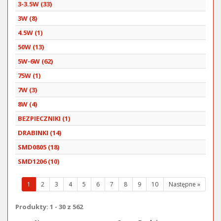
3-3.5W (33)
3W (8)
4.5W (1)
50W (13)
5W-6W (62)
75W (1)
7W (3)
8W (4)
BEZPIECZNIKI (1)
DRABINKI (14)
SMD0805 (18)
SMD1206 (10)
(wybrana
1
2
3
4
5
6
7
8
9
10
Następne »
strona)
Produkty: 1 - 30 z 562