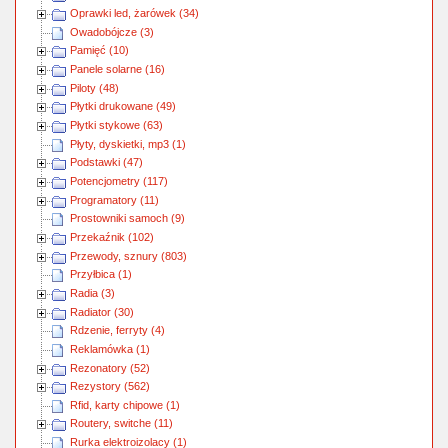
Oprawki led, żarówek (34)
Owadobójcze (3)
Pamięć (10)
Panele solarne (16)
Piloty (48)
Płytki drukowane (49)
Płytki stykowe (63)
Płyty, dyskietki, mp3 (1)
Podstawki (47)
Potencjometry (117)
Programatory (11)
Prostowniki samoch (9)
Przekaźnik (102)
Przewody, sznury (803)
Przyłbica (1)
Radia (3)
Radiator (30)
Rdzenie, ferryty (4)
Reklamówka (1)
Rezonatory (52)
Rezystory (562)
Rfid, karty chipowe (1)
Routery, switche (11)
Rurka elektroizolacy (1)