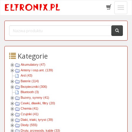
Schow
menu
Kategorie
Akumulatory (47)
Anteny i osp.ant. (139)
Ard (43)
Baterie (114)
Bezpieczniki (306)
Bluetooth (3)
Buzery, syreny (41)
Cewki, dławiki, filtry (20)
Chemia (41)
Czujniki (41)
Diaki, triaki, tyryst (39)
Diody (555)
Druty, przewody, kable (33)