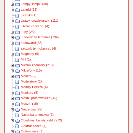
Lampy, lampki (80)
Latarki (13)
Liczniki (1)
Listwy, gn.wielostyk. (111)
Literatura techn. (4)
Lupy (23)
Lutownicza technika (194)
Ładowarki (33)
Łącznik termokurczl. (4)
Magnesy (6)
Mhl (1)
Miernik i pomiary (218)
Mikrofony (15)
Modem (2)
Modulatory (2)
Moduły Peltiera (4)
Monitory (5)
Mostki prostownicze (46)
Myszki (16)
Narzędzia (99)
Nasadka antenowa (1)
Obudowy, kanały kabl. (272)
Odstraszacze (1)
Odtwarzacz (1)