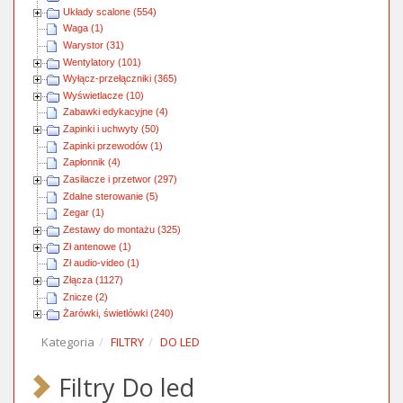
Układy scalone (554)
Waga (1)
Warystor (31)
Wentylatory (101)
Wyłącz-przełączniki (365)
Wyświetlacze (10)
Zabawki edykacyjne (4)
Zapinki i uchwyty (50)
Zapinki przewodów (1)
Zapłonnik (4)
Zasilacze i przetwor (297)
Zdalne sterowanie (5)
Zegar (1)
Zestawy do montażu (325)
Zł antenowe (1)
Zł audio-video (1)
Złącza (1127)
Znicze (2)
Żarówki, świetlówki (240)
Kategoria
FILTRY
DO LED
Filtry Do led