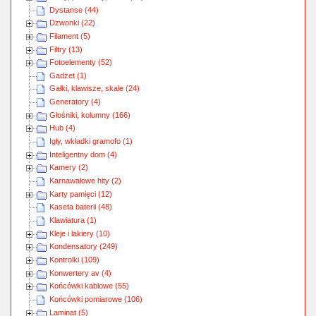
Dystanse (44)
Dzwonki (22)
Filament (5)
Filtry (13)
Fotoelementy (52)
Gadżet (1)
Gałki, klawisze, skale (24)
Generatory (4)
Głośniki, kolumny (166)
Hub (4)
Igły, wkładki gramofo (1)
Inteligentny dom (4)
Kamery (2)
Karnawałowe hity (2)
Karty pamięci (12)
Kaseta baterii (48)
Klawiatura (1)
Kleje i lakiery (10)
Kondensatory (249)
Kontrolki (109)
Konwertery av (4)
Końcówki kablowe (55)
Końcówki pomiarowe (106)
Laminat (5)