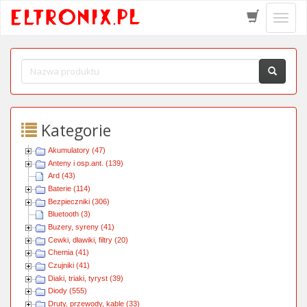
Schow
menu
Kategorie
Akumulatory (47)
Anteny i osp.ant. (139)
Ard (43)
Baterie (114)
Bezpieczniki (306)
Bluetooth (3)
Buzery, syreny (41)
Cewki, dławiki, filtry (20)
Chemia (41)
Czujniki (41)
Diaki, triaki, tyryst (39)
Diody (555)
Druty, przewody, kable (33)