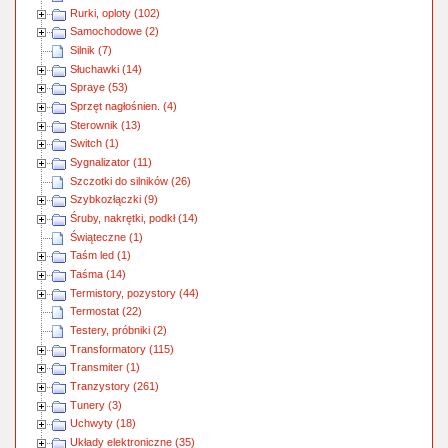
Rurki, oploty (102)
Samochodowe (2)
Silnik (7)
Słuchawki (14)
Spraye (53)
Sprzęt nagłośnien. (4)
Sterownik (13)
Switch (1)
Sygnalizator (11)
Szczotki do silników (26)
Szybkozłączki (9)
Śruby, nakrętki, podkł (14)
Świąteczne (1)
Taśm led (1)
Taśma (14)
Termistory, pozystory (44)
Termostat (22)
Testery, próbniki (2)
Transformatory (115)
Transmiter (1)
Tranzystory (261)
Tunery (3)
Uchwyty (18)
Układy elektroniczne (35)