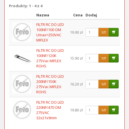
Produkty: 1 - 4 z 4
Nazwa
Cena
Dodaj
Obraz
FILTR RC DO LED
100NF/100 OM
19.90 zł
szt
Umax=250VAC
MIFLEX
FILTR RC DO LED
100NF/120K
15.90 zł
szt
275Vac MIFLEX
ROHS
FILTR RC DO LED
200NF/150K
16.20 zł
szt
275Vac MIFLEX
ROHS
FILTR RC DO LED
220NF/470 OM
19.80 zł
szt
275VAC
32x21x9mm