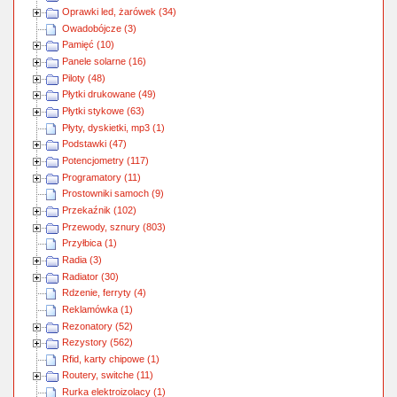
Oprawki led, żarówek (34)
Owadobójcze (3)
Pamięć (10)
Panele solarne (16)
Piloty (48)
Płytki drukowane (49)
Płytki stykowe (63)
Płyty, dyskietki, mp3 (1)
Podstawki (47)
Potencjometry (117)
Programatory (11)
Prostowniki samoch (9)
Przekaźnik (102)
Przewody, sznury (803)
Przyłbica (1)
Radia (3)
Radiator (30)
Rdzenie, ferryty (4)
Reklamówka (1)
Rezonatory (52)
Rezystory (562)
Rfid, karty chipowe (1)
Routery, switche (11)
Rurka elektroizolacy (1)