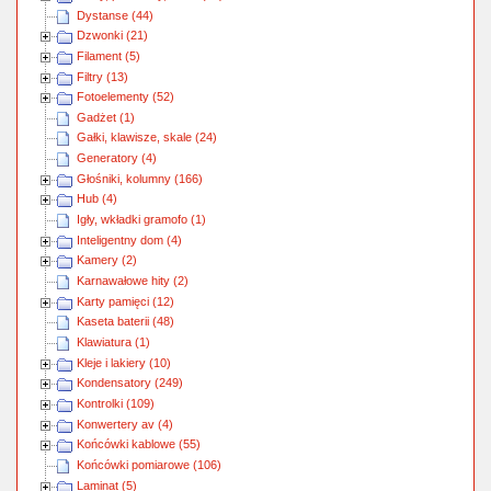
Dystanse (44)
Dzwonki (21)
Filament (5)
Filtry (13)
Fotoelementy (52)
Gadżet (1)
Gałki, klawisze, skale (24)
Generatory (4)
Głośniki, kolumny (166)
Hub (4)
Igły, wkładki gramofo (1)
Inteligentny dom (4)
Kamery (2)
Karnawałowe hity (2)
Karty pamięci (12)
Kaseta baterii (48)
Klawiatura (1)
Kleje i lakiery (10)
Kondensatory (249)
Kontrolki (109)
Konwertery av (4)
Końcówki kablowe (55)
Końcówki pomiarowe (106)
Laminat (5)