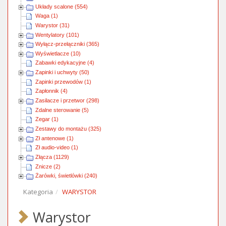
Układy scalone (554)
Waga (1)
Warystor (31)
Wentylatory (101)
Wyłącz-przełączniki (365)
Wyświetlacze (10)
Zabawki edykacyjne (4)
Zapinki i uchwyty (50)
Zapinki przewodów (1)
Zapłonnik (4)
Zasilacze i przetwor (298)
Zdalne sterowanie (5)
Zegar (1)
Zestawy do montażu (325)
Zł antenowe (1)
Zł audio-video (1)
Złącza (1129)
Znicze (2)
Żarówki, świetlówki (240)
Kategoria
WARYSTOR
Warystor