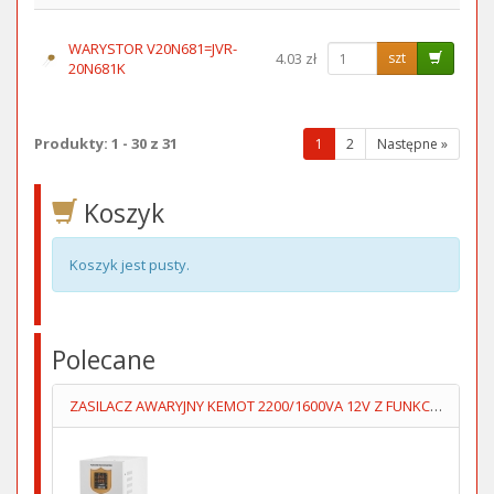
WARYSTOR V20N681=JVR-
4.03 zł
szt
20N681K
Produkty: 1 - 30 z 31
(wybrana
1
2
Następne »
strona)
Koszyk
Koszyk jest pusty.
Polecane
ZASILACZ AWARYJNY KEMOT 2200/1600VA 12V Z FUNKCJĄ ŁADOWANIA