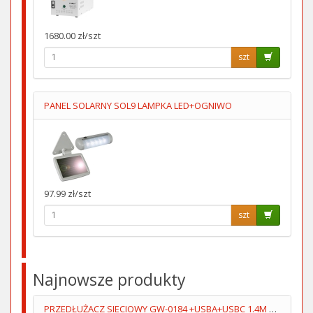
1680.00 zł/szt
szt
PANEL SOLARNY SOL9 LAMPKA LED+OGNIWO
97.99 zł/szt
szt
Najnowsze produkty
PRZEDŁUŻACZ SIECIOWY GW-0184 +USBA+USBC 1.4M 3GN+WYŁĄCZNIK