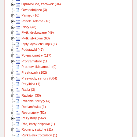
Oprawki led, żarówek (34)
Owadobójcze (3)
Pamięć (10)
Panele solarne (16)
Piloty (48)
Płytki drukowane (49)
Płytki stykowe (63)
Płyty, dyskietki, mp3 (1)
Podstawki (47)
Potencjometry (117)
Programatory (11)
Prostowniki samoch (9)
Przekaźnik (102)
Przewody, sznury (804)
Przyłbica (1)
Radia (3)
Radiator (30)
Rdzenie, ferryty (4)
Reklamówka (1)
Rezonatory (52)
Rezystory (562)
Rfid, karty chipowe (1)
Routery, switche (11)
Rurka elektroizolacy (1)