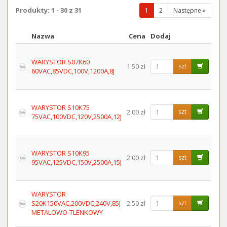
Produkty: 1 - 30 z 31
(wybrana
1
2
Następne »
strona)
Nazwa
Cena
Dodaj
Obraz
WARYSTOR S07K60
1.50 zł
szt
60VAC,85VDC,100V,1200A,8J
WARYSTOR S10K75
2.00 zł
szt
75VAC,100VDC,120V,2500A,12J
WARYSTOR S10K95
2.00 zł
szt
95VAC,125VDC,150V,2500A,15J
WARYSTOR
S20K150VAC,200VDC,240V,85J
2.50 zł
szt
METALOWO-TLENKOWY