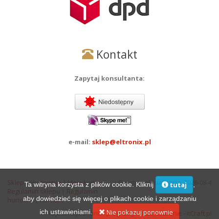
Kontakt
Zapytaj konsultanta:
e-mail:
sklep@eltronix.pl
Sklep
|
Hurtownia
|
Moje konto
|
Ostatnia aktualizacja: 2026-08-4
Ta witryna korzysta z plików cookie. Kliknij
,
tutaj
Regulamin sklepu
|
Regulamin
aby dowiedzieć się więcej o plikach cookie i zarządzaniu
hurtowni
|
Kontakt
ich ustawieniami.
Nie pokazuj ponownie
Projekt i wykonanie:
programy na zamówienie - itCraft.pl