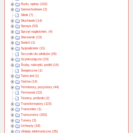
Rurki, oploty (102)
Samochodowe (2)
Silnik (7)
Słuchawki (14)
Spraye (53)
Sprzęt nagłośnien. (4)
Sterownik (13)
Switch (1)
Sygnalizator (11)
Szczotki do silników (26)
Szybkozłączki (10)
Śruby, nakrętki, podkł (14)
Świąteczne (1)
Taśm led (1)
Taśma (14)
Termistory, pozystory (44)
Termostat (22)
Testery, próbniki (2)
Transformatory (115)
Transmiter (1)
Tranzystory (262)
Tunery (3)
Uchwyty (18)
Układy elektroniczne (35)