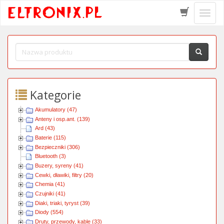
Schow
menu
Kategorie
Akumulatory (47)
Anteny i osp.ant. (139)
Ard (43)
Baterie (115)
Bezpieczniki (306)
Bluetooth (3)
Buzery, syreny (41)
Cewki, dławiki, filtry (20)
Chemia (41)
Czujniki (41)
Diaki, triaki, tyryst (39)
Diody (554)
Druty, przewody, kable (33)