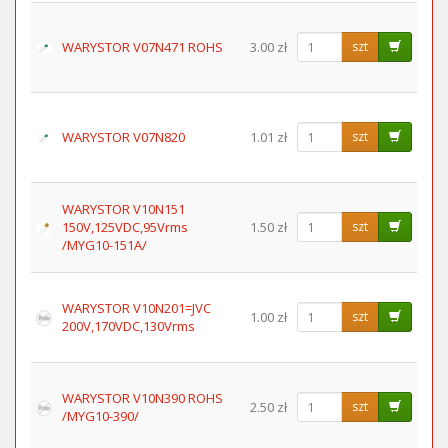
WARYSTOR V07N471 ROHS
3.00 zł
szt
WARYSTOR V07N820
1.01 zł
szt
WARYSTOR V10N151
150V,125VDC,95Vrms
1.50 zł
szt
/MYG10-151A/
WARYSTOR V10N201=JVC
1.00 zł
szt
200V,170VDC,130Vrms
WARYSTOR V10N390 ROHS
2.50 zł
szt
/MYG10-390/