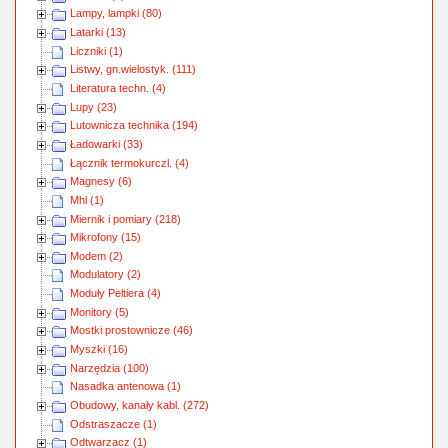
Lampy, lampki (80)
Latarki (13)
Liczniki (1)
Listwy, gn.wielostyk. (111)
Literatura techn. (4)
Lupy (23)
Lutownicza technika (194)
Ładowarki (33)
Łącznik termokurczl. (4)
Magnesy (6)
Mhl (1)
Miernik i pomiary (218)
Mikrofony (15)
Modem (2)
Modulatory (2)
Moduły Peltiera (4)
Monitory (5)
Mostki prostownicze (46)
Myszki (16)
Narzędzia (100)
Nasadka antenowa (1)
Obudowy, kanały kabl. (272)
Odstraszacze (1)
Odtwarzacz (1)