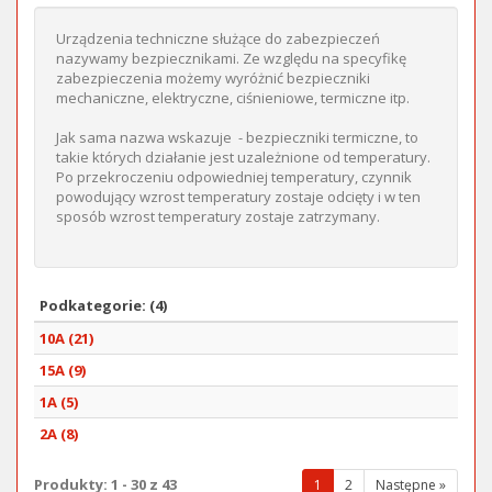
Urządzenia techniczne służące do zabezpieczeń
nazywamy bezpiecznikami. Ze względu na specyfikę
zabezpieczenia możemy wyróżnić bezpieczniki
mechaniczne, elektryczne, ciśnieniowe, termiczne itp.
Jak sama nazwa wskazuje - bezpieczniki termiczne, to
takie których działanie jest uzależnione od temperatury.
Po przekroczeniu odpowiedniej temperatury, czynnik
powodujący wzrost temperatury zostaje odcięty i w ten
sposób wzrost temperatury zostaje zatrzymany.
Podkategorie: (4)
10A (21)
15A (9)
1A (5)
2A (8)
Produkty: 1 - 30 z 43
(wybrana
1
2
Następne »