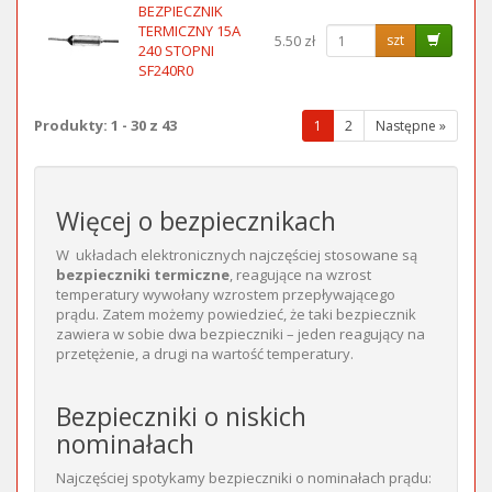
BEZPIECZNIK
TERMICZNY 15A
5.50 zł
szt
240 STOPNI
SF240R0
Produkty: 1 - 30 z 43
(wybrana
1
2
Następne »
strona)
Więcej o bezpiecznikach
W układach elektronicznych najczęściej stosowane są
bezpieczniki termiczne
, reagujące na wzrost
temperatury wywołany wzrostem przepływającego
prądu. Zatem możemy powiedzieć, że taki bezpiecznik
zawiera w sobie dwa bezpieczniki – jeden reagujący na
przetężenie, a drugi na wartość temperatury.
Bezpieczniki o niskich
nominałach
Najczęściej spotykamy bezpieczniki o nominałach prądu: