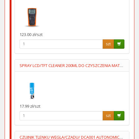
123.00 zł/szt
szt
SPRAY LCD/TFT CLEANER 200ML DO CZYSZCZENIA MATRYC LCD/TFT
17.99 zł/szt
szt
CZUJNIK TLENKU WĘGLA/CZADU/ DCA001 AUTONOMICZNY 3XAA LUMIO