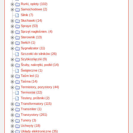
Rurki, oploty (102)
Samochodowe (2)
Silnik (7)
Słuchawki (14)
Spraye (53)
Sprzęt nagłośnien. (4)
Sterownik (13)
Switch (1)
Sygnalizator (11)
Szczotki do silników (26)
Szybkozłączki (9)
Śruby, nakrętki, podkł (14)
Świąteczne (1)
Taśm led (1)
Taśma (14)
Termistory, pozystory (44)
Termostat (22)
Testery, próbniki (2)
Transformatory (115)
Transmiter (1)
Tranzystory (261)
Tunery (3)
Uchwyty (18)
Układy elektroniczne (35)