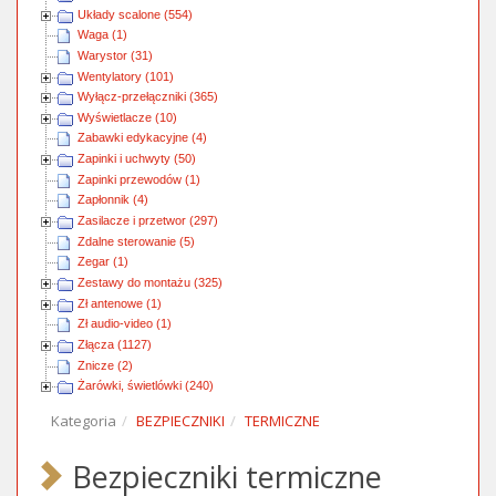
Układy scalone (554)
Waga (1)
Warystor (31)
Wentylatory (101)
Wyłącz-przełączniki (365)
Wyświetlacze (10)
Zabawki edykacyjne (4)
Zapinki i uchwyty (50)
Zapinki przewodów (1)
Zapłonnik (4)
Zasilacze i przetwor (297)
Zdalne sterowanie (5)
Zegar (1)
Zestawy do montażu (325)
Zł antenowe (1)
Zł audio-video (1)
Złącza (1127)
Znicze (2)
Żarówki, świetlówki (240)
Kategoria
BEZPIECZNIKI
TERMICZNE
Bezpieczniki termiczne