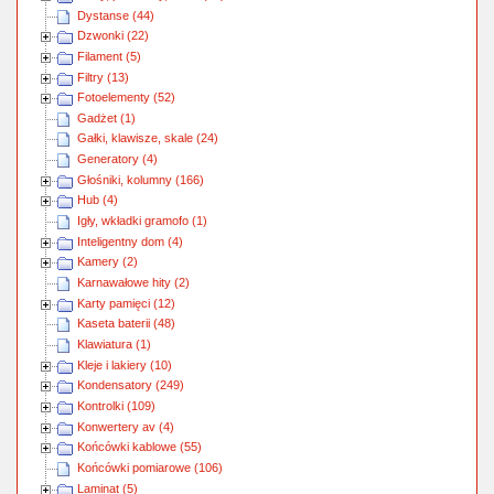
Dystanse (44)
Dzwonki (22)
Filament (5)
Filtry (13)
Fotoelementy (52)
Gadżet (1)
Gałki, klawisze, skale (24)
Generatory (4)
Głośniki, kolumny (166)
Hub (4)
Igły, wkładki gramofo (1)
Inteligentny dom (4)
Kamery (2)
Karnawałowe hity (2)
Karty pamięci (12)
Kaseta baterii (48)
Klawiatura (1)
Kleje i lakiery (10)
Kondensatory (249)
Kontrolki (109)
Konwertery av (4)
Końcówki kablowe (55)
Końcówki pomiarowe (106)
Laminat (5)