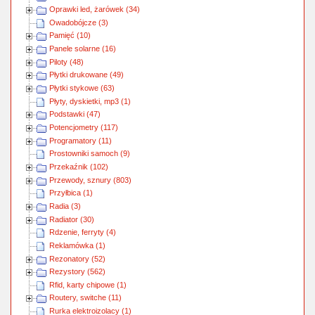
Oprawki led, żarówek (34)
Owadobójcze (3)
Pamięć (10)
Panele solarne (16)
Piloty (48)
Płytki drukowane (49)
Płytki stykowe (63)
Płyty, dyskietki, mp3 (1)
Podstawki (47)
Potencjometry (117)
Programatory (11)
Prostowniki samoch (9)
Przekaźnik (102)
Przewody, sznury (803)
Przyłbica (1)
Radia (3)
Radiator (30)
Rdzenie, ferryty (4)
Reklamówka (1)
Rezonatory (52)
Rezystory (562)
Rfid, karty chipowe (1)
Routery, switche (11)
Rurka elektroizolacy (1)