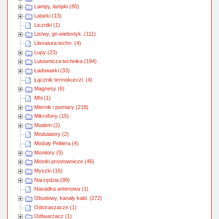
Lampy, lampki (80)
Latarki (13)
Liczniki (1)
Listwy, gn.wielostyk. (111)
Literatura techn. (4)
Lupy (23)
Lutownicza technika (194)
Ładowarki (33)
Łącznik termokurczl. (4)
Magnesy (6)
Mhl (1)
Miernik i pomiary (218)
Mikrofony (15)
Modem (2)
Modulatory (2)
Moduły Peltiera (4)
Monitory (5)
Mostki prostownicze (46)
Myszki (16)
Narzędzia (99)
Nasadka antenowa (1)
Obudowy, kanały kabl. (272)
Odstraszacze (1)
Odtwarzacz (1)