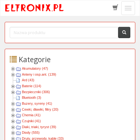
Schow
menu
Kategorie
Akumulatory (47)
Anteny i osp.ant. (139)
Ard (43)
Baterie (114)
Bezpieczniki (306)
Bluetooth (3)
Buzery, syreny (41)
Cewki, dławiki, filtry (20)
Chemia (41)
Czujniki (41)
Diaki, triaki, tyryst (39)
Diody (555)
Druty, przewody, kable (33)