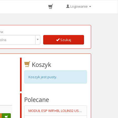
Logowanie
ia:
ia:
olna
Szukaj
Koszyk
Koszyk jest pusty.
Polecane
MODUŁ ESP WIFI+BL LOLIN32 USB-C