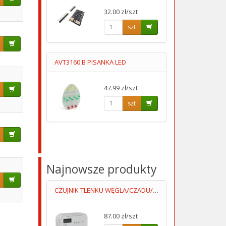
32.00 zł/szt
szt
AVT3160 B PISANKA LED
47.99 zł/szt
szt
Najnowsze produkty
CZUJNIK TLENKU WĘGLA/CZADU/ DCA002 WYŚWIETLACZ 3XAA LUMIO
87.00 zł/szt