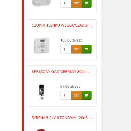
szt
CZUJNIK TLENKU WĘGLA/CZADU/DCA004 Z WYŚWIETLACZEM 2XAA LUMIO
106.00 zł/szt
szt
SPRĘŻONY GAZ NIEPALNY 200ml /DO UŻYTKU ZAWODOWEGO/
97.99 zł/szt
szt
SYRENA 5-24V 6 TONOWA 120dB Z LEDAMI