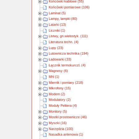
Końcówki kablowe (55)
Końcówki pomiarowe (106)
Laminat (5)
Lampy, lampki (80)
Latarki (13)
Liczniki (1)
Listwy, gn.wielostyk. (111)
Literatura techn. (4)
Lupy (23)
Lutownicza technika (194)
Ładowarki (33)
Łącznik termokurczl. (4)
Magnesy (6)
Mhl (1)
Miernik i pomiary (218)
Mikrofony (15)
Modem (2)
Modulatory (2)
Moduły Peltiera (4)
Monitory (5)
Mostki prostownicze (46)
Myszki (16)
Narzędzia (100)
Nasadka antenowa (1)