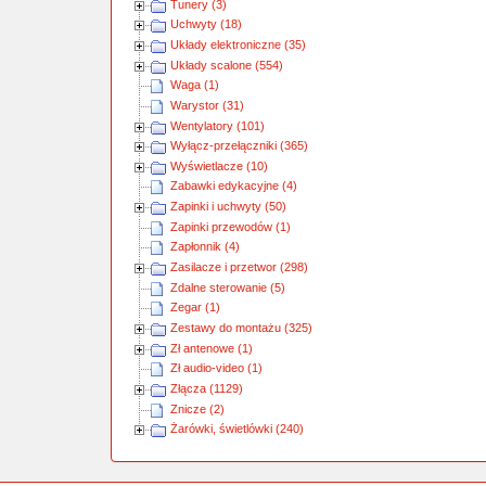
Tunery (3)
Uchwyty (18)
Układy elektroniczne (35)
Układy scalone (554)
Waga (1)
Warystor (31)
Wentylatory (101)
Wyłącz-przełączniki (365)
Wyświetlacze (10)
Zabawki edykacyjne (4)
Zapinki i uchwyty (50)
Zapinki przewodów (1)
Zapłonnik (4)
Zasilacze i przetwor (298)
Zdalne sterowanie (5)
Zegar (1)
Zestawy do montażu (325)
Zł antenowe (1)
Zł audio-video (1)
Złącza (1129)
Znicze (2)
Żarówki, świetlówki (240)