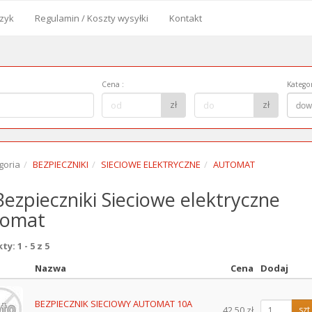
zyk
Regulamin / Koszty wysyłki
Kontakt
od
Cena
:
Kategor
Cena
Kategor
zł
zł
dow
do:
goria
BEZPIECZNIKI
SIECIOWE ELEKTRYCZNE
AUTOMAT
ezpieczniki Sieciowe elektryczne
tomat
y: 1 - 5 z 5
Nazwa
Cena
Dodaj
z
BEZPIECZNIK SIECIOWY AUTOMAT 10A
42.50 zł
szt