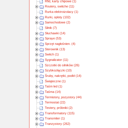
Rfid, karty chipowe (1)
Routery, switche (11)
Rurka elektroizolacy (1)
Rurki, oploty (102)
Samochodowe (2)
Silnik (7)
Słuchawki (14)
Spraye (53)
Sprzęt nagłośnien. (4)
Sterownik (13)
Switch (1)
Sygnalizator (11)
Szczotki do silników (26)
Szybkozłączki (10)
Śruby, nakrętki, podkł (14)
Świąteczne (1)
Taśm led (1)
Taśma (14)
Termistory, pozystory (44)
Termostat (22)
Testery, próbniki (2)
Transformatory (115)
Transmiter (1)
Tranzystory (262)