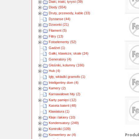
Diaki, triaki, tyryst (39)
Diody (554)
Druty, przewody, kable (33)
Dystanse (44)
Dzwonki (21)
Filament (5)
Filtry (13)
Fotoelementy (52)
Gadżet (1)
Gałki, klawisze, skale (24)
Generatory (4)
Głośniki, kolumny (166)
Hub (4)
Igły, wkładki gramofo (1)
Inteligentny dom (4)
Kamery (2)
Karnawałowe hity (2)
Karty pamięci (12)
Kaseta baterii (48)
Klawiatura (1)
Kleje i lakiery (10)
Kondensatory (249)
Kontrolki (109)
Produkt
Konwertery av (4)