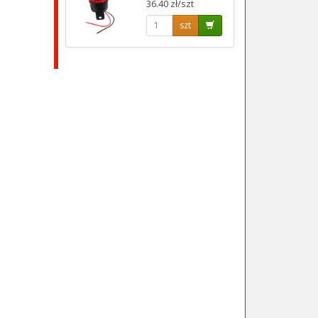
36.40 zł/szt
szt