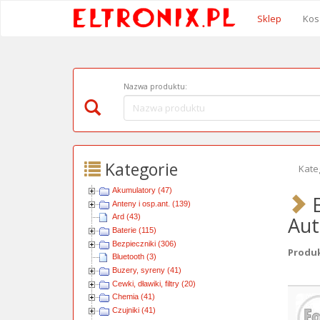
Sklep
Kos
Nazwa produktu:
Kategorie
Kate
Akumulatory (47)
B
Anteny i osp.ant. (139)
Au
Ard (43)
Baterie (115)
Bezpieczniki (306)
Produkt
Bluetooth (3)
Buzery, syreny (41)
Cewki, dławiki, filtry (20)
Obra
Chemia (41)
Czujniki (41)