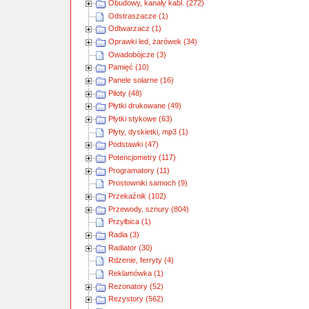
Obudowy, kanały kabl. (272)
Odstraszacze (1)
Odtwarzacz (1)
Oprawki led, żarówek (34)
Owadobójcze (3)
Pamięć (10)
Panele solarne (16)
Piloty (48)
Płytki drukowane (49)
Płytki stykowe (63)
Płyty, dyskietki, mp3 (1)
Podstawki (47)
Potencjometry (117)
Programatory (11)
Prostowniki samoch (9)
Przekaźnik (102)
Przewody, sznury (804)
Przyłbica (1)
Radia (3)
Radiator (30)
Rdzenie, ferryty (4)
Reklamówka (1)
Rezonatory (52)
Rezystory (562)