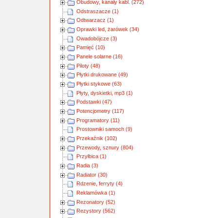
Obudowy, kanały kabl. (272)
Odstraszacze (1)
Odtwarzacz (1)
Oprawki led, żarówek (34)
Owadobójcze (3)
Pamięć (10)
Panele solarne (16)
Piloty (48)
Płytki drukowane (49)
Płytki stykowe (63)
Płyty, dyskietki, mp3 (1)
Podstawki (47)
Potencjometry (117)
Programatory (11)
Prostowniki samoch (9)
Przekaźnik (102)
Przewody, sznury (804)
Przyłbica (1)
Radia (3)
Radiator (30)
Rdzenie, ferryty (4)
Reklamówka (1)
Rezonatory (52)
Rezystory (562)