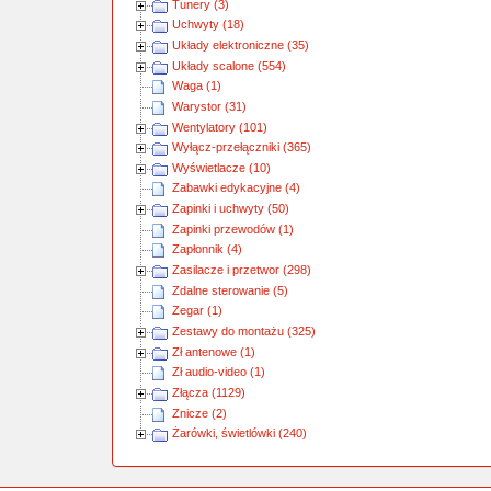
Tunery (3)
Uchwyty (18)
Układy elektroniczne (35)
Układy scalone (554)
Waga (1)
Warystor (31)
Wentylatory (101)
Wyłącz-przełączniki (365)
Wyświetlacze (10)
Zabawki edykacyjne (4)
Zapinki i uchwyty (50)
Zapinki przewodów (1)
Zapłonnik (4)
Zasilacze i przetwor (298)
Zdalne sterowanie (5)
Zegar (1)
Zestawy do montażu (325)
Zł antenowe (1)
Zł audio-video (1)
Złącza (1129)
Znicze (2)
Żarówki, świetlówki (240)