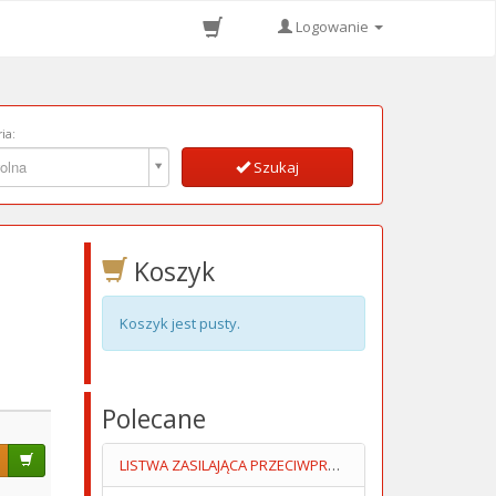
Logowanie
ia:
ia:
olna
Szukaj
Koszyk
Koszyk jest pusty.
Polecane
LISTWA ZASILAJĄCA PRZECIWPRZEPIĘCIOWA 10 GNIAZD 51318 GOOBAY