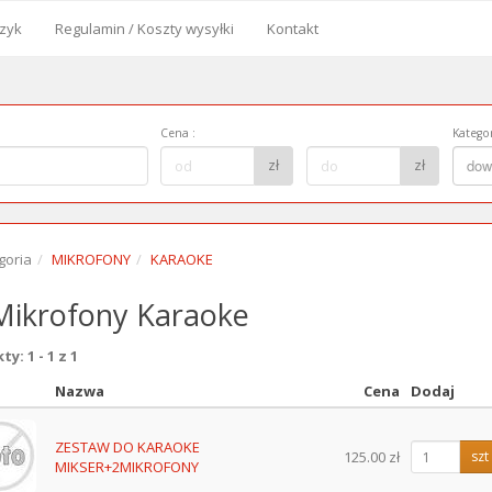
zyk
Regulamin / Koszty wysyłki
Kontakt
od
Cena
:
Kategor
Cena
Kategor
zł
zł
dow
do:
goria
MIKROFONY
KARAOKE
ikrofony Karaoke
y: 1 - 1 z 1
Nazwa
Cena
Dodaj
z
ZESTAW DO KARAOKE
125.00 zł
szt
MIKSER+2MIKROFONY