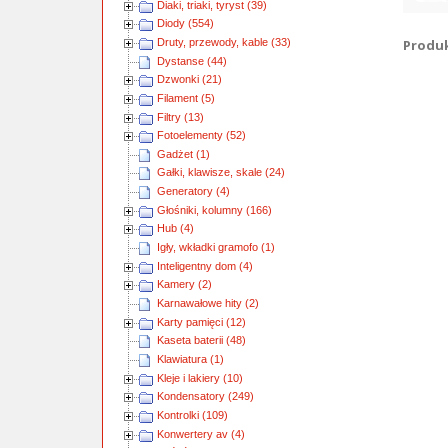
Diaki, triaki, tyryst (39)
Diody (554)
Druty, przewody, kable (33)
Produkt
Dystanse (44)
Dzwonki (21)
Filament (5)
Filtry (13)
Fotoelementy (52)
Gadżet (1)
Gałki, klawisze, skale (24)
Generatory (4)
Głośniki, kolumny (166)
Hub (4)
Igły, wkładki gramofo (1)
Inteligentny dom (4)
Kamery (2)
Karnawałowe hity (2)
Karty pamięci (12)
Kaseta baterii (48)
Klawiatura (1)
Kleje i lakiery (10)
Kondensatory (249)
Kontrolki (109)
Konwertery av (4)