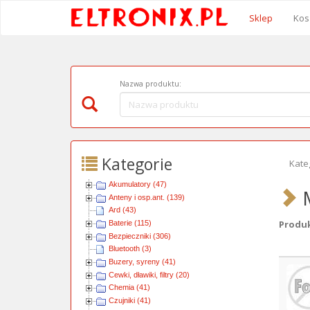
Sklep
Kos
Nazwa produktu:
Kategorie
Kate
Akumulatory (47)
M
Anteny i osp.ant. (139)
Ard (43)
Produkt
Baterie (115)
Bezpieczniki (306)
Bluetooth (3)
Obra
Buzery, syreny (41)
Cewki, dławiki, filtry (20)
Chemia (41)
Czujniki (41)