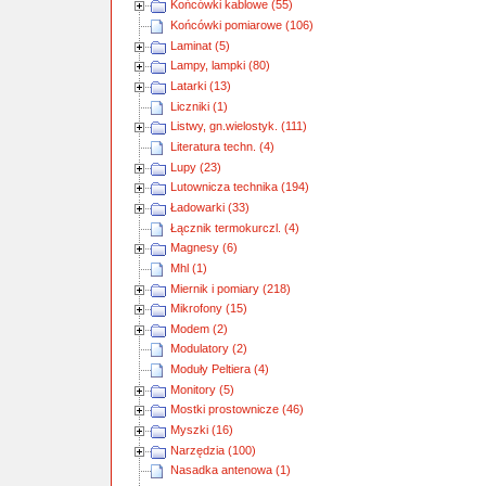
Końcówki kablowe (55)
Końcówki pomiarowe (106)
Laminat (5)
Lampy, lampki (80)
Latarki (13)
Liczniki (1)
Listwy, gn.wielostyk. (111)
Literatura techn. (4)
Lupy (23)
Lutownicza technika (194)
Ładowarki (33)
Łącznik termokurczl. (4)
Magnesy (6)
Mhl (1)
Miernik i pomiary (218)
Mikrofony (15)
Modem (2)
Modulatory (2)
Moduły Peltiera (4)
Monitory (5)
Mostki prostownicze (46)
Myszki (16)
Narzędzia (100)
Nasadka antenowa (1)