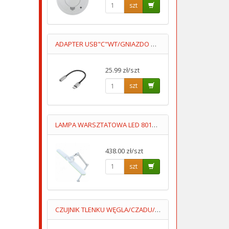
szt
ADAPTER USB"C"WT/GNIAZDO GN3.5 0.15M
25.99 zł/szt
szt
LAMPA WARSZTATOWA LED 8017D5 3-23W BARWA CIEPŁA/ZIMNA
438.00 zł/szt
szt
CZUJNIK TLENKU WĘGLA/CZADU/ DCA002 WYŚWIETLACZ 3XAA LUMIO