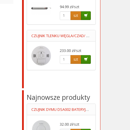
94.99 zł/szt
szt
CZUJNIK TLENKU WĘGLA/CZAD/ + DYM KIDDE10SCO
233.00 zł/szt
szt
Najnowsze produkty
CZUJNIK DYMU DSA002 BATERYJNY 9V,AUTONOMICZNY LUMIO
32.00 zł/szt