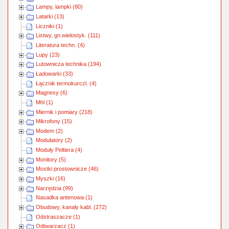
Lampy, lampki (80)
Latarki (13)
Liczniki (1)
Listwy, gn.wielostyk. (111)
Literatura techn. (4)
Lupy (23)
Lutownicza technika (194)
Ładowarki (33)
Łącznik termokurczl. (4)
Magnesy (6)
Mhl (1)
Miernik i pomiary (218)
Mikrofony (15)
Modem (2)
Modulatory (2)
Moduły Peltiera (4)
Monitory (5)
Mostki prostownicze (46)
Myszki (16)
Narzędzia (99)
Nasadka antenowa (1)
Obudowy, kanały kabl. (272)
Odstraszacze (1)
Odtwarzacz (1)