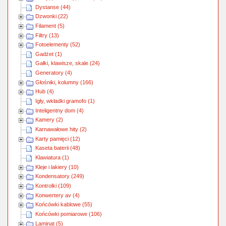
Dystanse (44)
Dzwonki (22)
Filament (5)
Filtry (13)
Fotoelementy (52)
Gadżet (1)
Gałki, klawisze, skale (24)
Generatory (4)
Głośniki, kolumny (166)
Hub (4)
Igły, wkładki gramofo (1)
Inteligentny dom (4)
Kamery (2)
Karnawałowe hity (2)
Karty pamięci (12)
Kaseta baterii (48)
Klawiatura (1)
Kleje i lakiery (10)
Kondensatory (249)
Kontrolki (109)
Konwertery av (4)
Końcówki kablowe (55)
Końcówki pomiarowe (106)
Laminat (5)