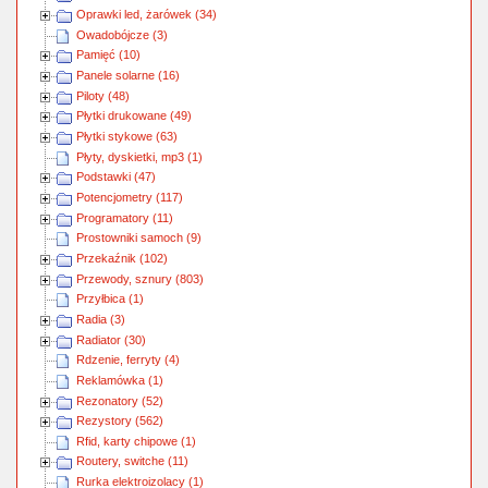
Oprawki led, żarówek (34)
Owadobójcze (3)
Pamięć (10)
Panele solarne (16)
Piloty (48)
Płytki drukowane (49)
Płytki stykowe (63)
Płyty, dyskietki, mp3 (1)
Podstawki (47)
Potencjometry (117)
Programatory (11)
Prostowniki samoch (9)
Przekaźnik (102)
Przewody, sznury (803)
Przyłbica (1)
Radia (3)
Radiator (30)
Rdzenie, ferryty (4)
Reklamówka (1)
Rezonatory (52)
Rezystory (562)
Rfid, karty chipowe (1)
Routery, switche (11)
Rurka elektroizolacy (1)