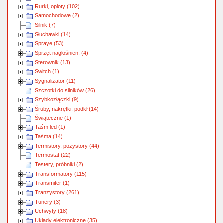
Rurki, oploty (102)
Samochodowe (2)
Silnik (7)
Słuchawki (14)
Spraye (53)
Sprzęt nagłośnien. (4)
Sterownik (13)
Switch (1)
Sygnalizator (11)
Szczotki do silników (26)
Szybkozłączki (9)
Śruby, nakrętki, podkł (14)
Świąteczne (1)
Taśm led (1)
Taśma (14)
Termistory, pozystory (44)
Termostat (22)
Testery, próbniki (2)
Transformatory (115)
Transmiter (1)
Tranzystory (261)
Tunery (3)
Uchwyty (18)
Układy elektroniczne (35)