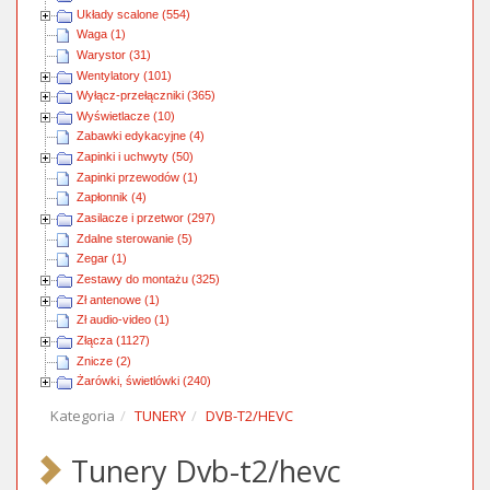
Układy scalone (554)
Waga (1)
Warystor (31)
Wentylatory (101)
Wyłącz-przełączniki (365)
Wyświetlacze (10)
Zabawki edykacyjne (4)
Zapinki i uchwyty (50)
Zapinki przewodów (1)
Zapłonnik (4)
Zasilacze i przetwor (297)
Zdalne sterowanie (5)
Zegar (1)
Zestawy do montażu (325)
Zł antenowe (1)
Zł audio-video (1)
Złącza (1127)
Znicze (2)
Żarówki, świetlówki (240)
Kategoria
TUNERY
DVB-T2/HEVC
Tunery Dvb-t2/hevc