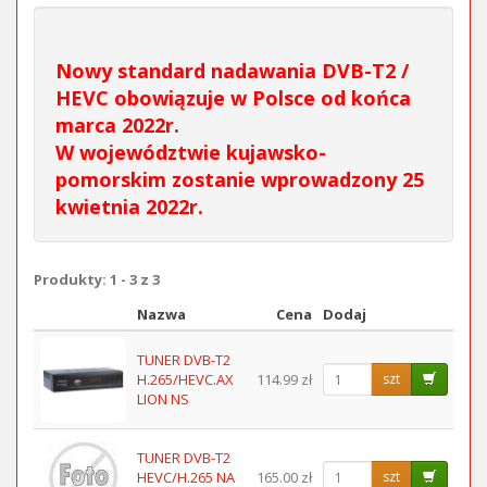
Nowy standard nadawania DVB-T2 /
HEVC obowiązuje w Polsce od końca
marca 2022r.
W województwie kujawsko-
pomorskim zostanie wprowadzony 25
kwietnia 2022r.
Produkty: 1 - 3 z 3
Nazwa
Cena
Dodaj
Obraz
TUNER DVB-T2
H.265/HEVC.AX
114.99 zł
szt
LION NS
TUNER DVB-T2
HEVC/H.265 NA
165.00 zł
szt