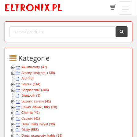
Schow
menu
Kategorie
Akumulatory (47)
Anteny i osp.ant. (139)
Ard (43)
Baterie (114)
Bezpieczniki (306)
Bluetooth (3)
Buzery, syreny (41)
Cewki, dławiki, filtry (20)
Chemia (41)
Czujniki (41)
Diaki, triaki, tyryst (39)
Diody (555)
Druty, przewody, kable (33)