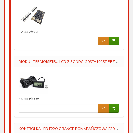
32.00 zł/szt
szt
MODUŁ TERMOMETRU LCD Z SONDĄ -50ST+100ST PRZEWÓD 5M
16.80 zł/szt
szt
KONTROLKA LED F22O ORANGE POMARAŃCZOWA 230V AC FImontaź=22mm