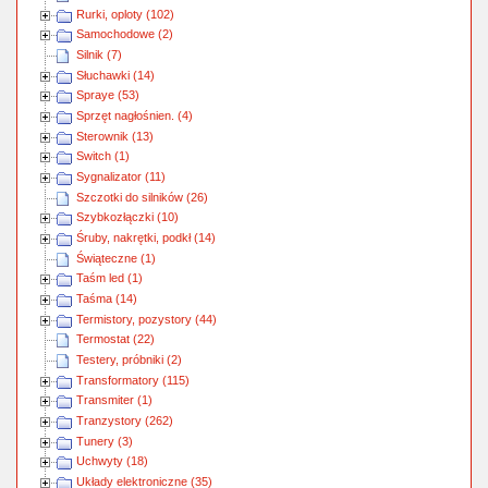
Rurki, oploty (102)
Samochodowe (2)
Silnik (7)
Słuchawki (14)
Spraye (53)
Sprzęt nagłośnien. (4)
Sterownik (13)
Switch (1)
Sygnalizator (11)
Szczotki do silników (26)
Szybkozłączki (10)
Śruby, nakrętki, podkł (14)
Świąteczne (1)
Taśm led (1)
Taśma (14)
Termistory, pozystory (44)
Termostat (22)
Testery, próbniki (2)
Transformatory (115)
Transmiter (1)
Tranzystory (262)
Tunery (3)
Uchwyty (18)
Układy elektroniczne (35)