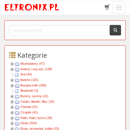
Schow
menu
Kategorie
Akumulatory (47)
Anteny i osp.ant. (139)
Ard (43)
Baterie (115)
Bezpieczniki (306)
Bluetooth (3)
Buzery, syreny (41)
Cewki, dławiki, filtry (20)
Chemia (41)
Czujniki (41)
Diaki, triaki, tyryst (39)
Diody (554)
Druty, przewody, kable (33)