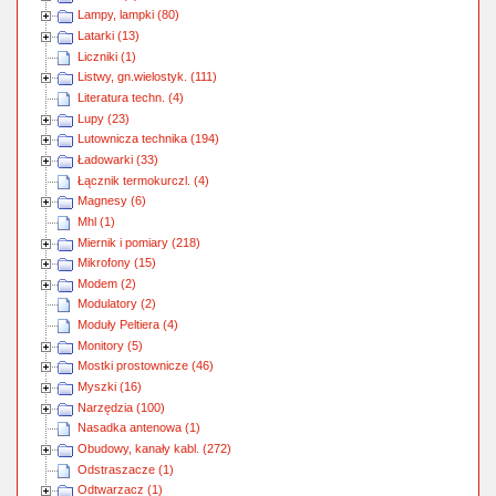
Lampy, lampki (80)
Latarki (13)
Liczniki (1)
Listwy, gn.wielostyk. (111)
Literatura techn. (4)
Lupy (23)
Lutownicza technika (194)
Ładowarki (33)
Łącznik termokurczl. (4)
Magnesy (6)
Mhl (1)
Miernik i pomiary (218)
Mikrofony (15)
Modem (2)
Modulatory (2)
Moduły Peltiera (4)
Monitory (5)
Mostki prostownicze (46)
Myszki (16)
Narzędzia (100)
Nasadka antenowa (1)
Obudowy, kanały kabl. (272)
Odstraszacze (1)
Odtwarzacz (1)