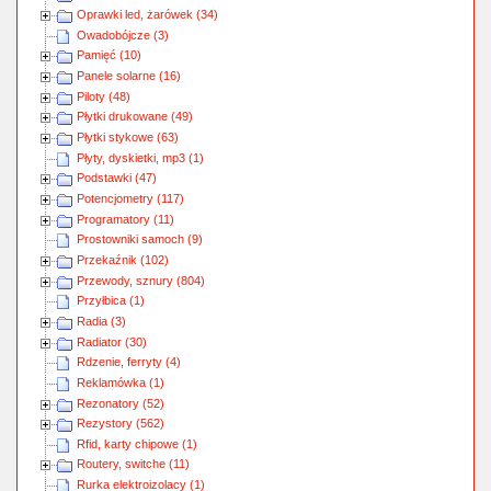
Oprawki led, żarówek (34)
Owadobójcze (3)
Pamięć (10)
Panele solarne (16)
Piloty (48)
Płytki drukowane (49)
Płytki stykowe (63)
Płyty, dyskietki, mp3 (1)
Podstawki (47)
Potencjometry (117)
Programatory (11)
Prostowniki samoch (9)
Przekaźnik (102)
Przewody, sznury (804)
Przyłbica (1)
Radia (3)
Radiator (30)
Rdzenie, ferryty (4)
Reklamówka (1)
Rezonatory (52)
Rezystory (562)
Rfid, karty chipowe (1)
Routery, switche (11)
Rurka elektroizolacy (1)