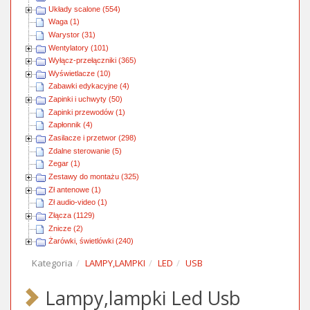
Układy scalone (554)
Waga (1)
Warystor (31)
Wentylatory (101)
Wyłącz-przełączniki (365)
Wyświetlacze (10)
Zabawki edykacyjne (4)
Zapinki i uchwyty (50)
Zapinki przewodów (1)
Zapłonnik (4)
Zasilacze i przetwor (298)
Zdalne sterowanie (5)
Zegar (1)
Zestawy do montażu (325)
Zł antenowe (1)
Zł audio-video (1)
Złącza (1129)
Znicze (2)
Żarówki, świetlówki (240)
Kategoria
LAMPY,LAMPKI
LED
USB
Lampy,lampki Led Usb