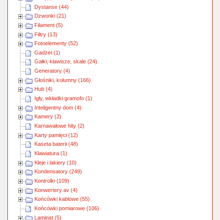
Dystanse (44)
Dzwonki (21)
Filament (5)
Filtry (13)
Fotoelementy (52)
Gadżet (1)
Gałki, klawisze, skale (24)
Generatory (4)
Głośniki, kolumny (166)
Hub (4)
Igły, wkładki gramofo (1)
Inteligentny dom (4)
Kamery (2)
Karnawałowe hity (2)
Karty pamięci (12)
Kaseta baterii (48)
Klawiatura (1)
Kleje i lakiery (10)
Kondensatory (249)
Kontrolki (109)
Konwertery av (4)
Końcówki kablowe (55)
Końcówki pomiarowe (106)
Laminat (5)