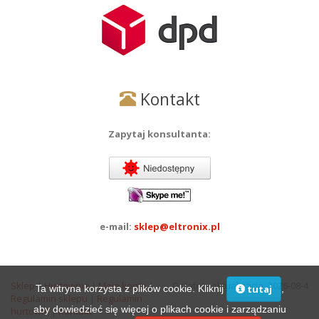
Kontakt
Zapytaj konsultanta:
e-mail:
sklep@eltronix.pl
Sklep
|
Hurtownia
|
Moje konto
|
Ostatnia aktualizacja: 2026-08-4
Ta witryna korzysta z plików cookie. Kliknij
,
tutaj
Regulamin sklepu
|
Regulamin
aby dowiedzieć się więcej o plikach cookie i zarządzaniu
hurtowni
|
Kontakt