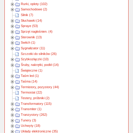
Rurki, oploty (102)
Samochodowe (2)
Silnik (7)
Słuchawki (14)
Spraye (53)
Sprzęt nagłośnien. (4)
Sterownik (13)
Switch (1)
Sygnalizator (11)
Szczotki do silników (26)
Szybkozłączki (10)
Śruby, nakrętki, podkł (14)
Świąteczne (1)
Taśm led (1)
Taśma (14)
Termistory, pozystory (44)
Termostat (22)
Testery, próbniki (2)
Transformatory (115)
Transmiter (1)
Tranzystory (262)
Tunery (3)
Uchwyty (18)
Układy elektroniczne (35)