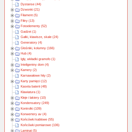
Dystanse (44)
Dzwonki (21)
Filament (5)
Filtry (13)
Fotoelementy (52)
Gadżet (1)
Gałki, klawisze, skale (24)
Generatory (4)
Głośniki, kolumny (166)
Hub (4)
Igły, wkładki gramofo (1)
Inteligentny dom (4)
Kamery (2)
Karnawałowe hity (2)
Karty pamięci (12)
Kaseta baterii (48)
Klawiatura (1)
Kleje i lakiery (10)
Kondensatory (249)
Kontrolki (109)
Konwertery av (4)
Końcówki kablowe (55)
Końcówki pomiarowe (106)
Laminat (5)