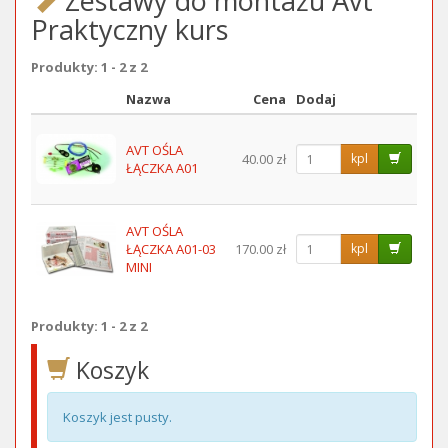
Zestawy do montażu Avt
Praktyczny kurs
Produkty: 1 - 2 z 2
Nazwa
Cena
Dodaj
Obraz
AVT OŚLA
40.00 zł
kpl
ŁĄCZKA A01
AVT OŚLA
ŁĄCZKA A01-03
170.00 zł
kpl
MINI
Produkty: 1 - 2 z 2
Koszyk
Koszyk jest pusty.