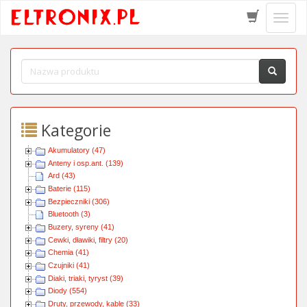
Schow
menu
Kategorie
Akumulatory (47)
Anteny i osp.ant. (139)
Ard (43)
Baterie (115)
Bezpieczniki (306)
Bluetooth (3)
Buzery, syreny (41)
Cewki, dławiki, filtry (20)
Chemia (41)
Czujniki (41)
Diaki, triaki, tyryst (39)
Diody (554)
Druty, przewody, kable (33)