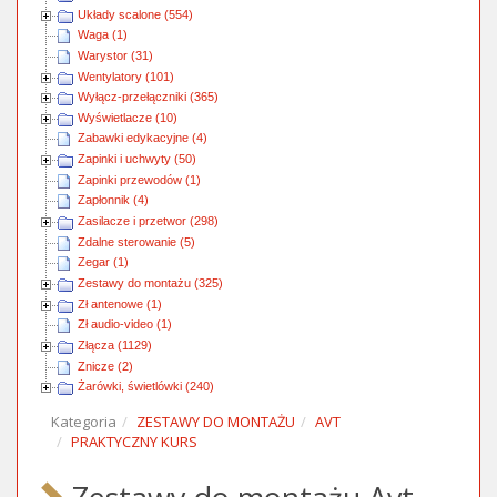
Układy scalone (554)
Waga (1)
Warystor (31)
Wentylatory (101)
Wyłącz-przełączniki (365)
Wyświetlacze (10)
Zabawki edykacyjne (4)
Zapinki i uchwyty (50)
Zapinki przewodów (1)
Zapłonnik (4)
Zasilacze i przetwor (298)
Zdalne sterowanie (5)
Zegar (1)
Zestawy do montażu (325)
Zł antenowe (1)
Zł audio-video (1)
Złącza (1129)
Znicze (2)
Żarówki, świetlówki (240)
Kategoria
ZESTAWY DO MONTAŻU
AVT
PRAKTYCZNY KURS