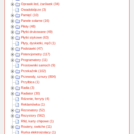
Oprawki led, żarówek (34)
Owadobójcze (3)
Pamięć (10)
Panele solarne (16)
Piloty (48)
Płytki drukowane (49)
Płytki stykowe (63)
Płyty, dyskietki, mp3 (1)
Podstawki (47)
Potencjometry (117)
Programatory (11)
Prostowniki samoch (9)
Przekaźnik (102)
Przewody, sznury (804)
Przyłbica (1)
Radia (3)
Radiator (30)
Rdzenie, ferryty (4)
Reklamówka (1)
Rezonatory (52)
Rezystory (562)
Rfid, karty chipowe (1)
Routery, switche (11)
Rurka elektroizolacy (1)