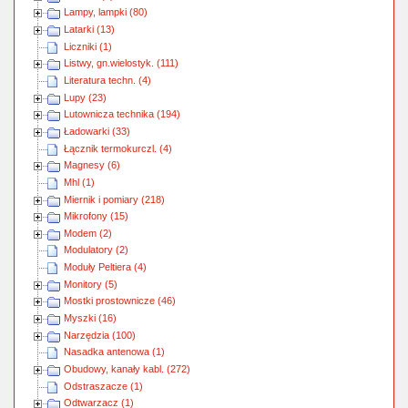
Lampy, lampki (80)
Latarki (13)
Liczniki (1)
Listwy, gn.wielostyk. (111)
Literatura techn. (4)
Lupy (23)
Lutownicza technika (194)
Ładowarki (33)
Łącznik termokurczl. (4)
Magnesy (6)
Mhl (1)
Miernik i pomiary (218)
Mikrofony (15)
Modem (2)
Modulatory (2)
Moduły Peltiera (4)
Monitory (5)
Mostki prostownicze (46)
Myszki (16)
Narzędzia (100)
Nasadka antenowa (1)
Obudowy, kanały kabl. (272)
Odstraszacze (1)
Odtwarzacz (1)