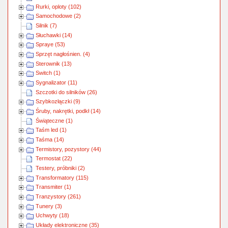
Rurki, oploty (102)
Samochodowe (2)
Silnik (7)
Słuchawki (14)
Spraye (53)
Sprzęt nagłośnien. (4)
Sterownik (13)
Switch (1)
Sygnalizator (11)
Szczotki do silników (26)
Szybkozłączki (9)
Śruby, nakrętki, podkł (14)
Świąteczne (1)
Taśm led (1)
Taśma (14)
Termistory, pozystory (44)
Termostat (22)
Testery, próbniki (2)
Transformatory (115)
Transmiter (1)
Tranzystory (261)
Tunery (3)
Uchwyty (18)
Układy elektroniczne (35)