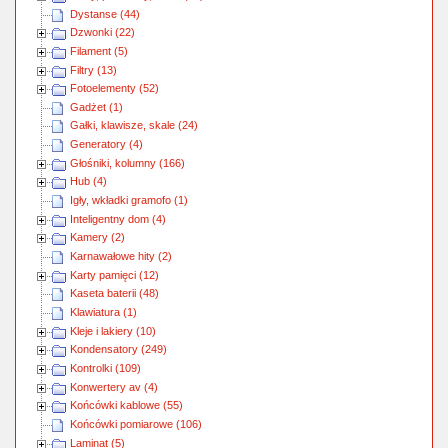
Dystanse (44)
Dzwonki (22)
Filament (5)
Filtry (13)
Fotoelementy (52)
Gadżet (1)
Gałki, klawisze, skale (24)
Generatory (4)
Głośniki, kolumny (166)
Hub (4)
Igły, wkładki gramofo (1)
Inteligentny dom (4)
Kamery (2)
Karnawałowe hity (2)
Karty pamięci (12)
Kaseta baterii (48)
Klawiatura (1)
Kleje i lakiery (10)
Kondensatory (249)
Kontrolki (109)
Konwertery av (4)
Końcówki kablowe (55)
Końcówki pomiarowe (106)
Laminat (5)