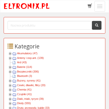
Schow
menu
Kategorie
Akumulatory (47)
Anteny i osp.ant. (139)
Ard (43)
Baterie (114)
Bezpieczniki (306)
Bluetooth (3)
Buzery, syreny (41)
Cewki, dławiki, filtry (20)
Chemia (41)
Czujniki (41)
Diaki, triaki, tyryst (39)
Diody (555)
Druty, przewody, kable (33)