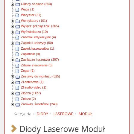
Układy scalone (554)
Waga (1)
Warystor (31)
Wentylatory (101)
Wyłącz-przełączniki (365)
Wyświetlacze (10)
Zabawki edykacyjne (4)
Zapinki i uchwyty (50)
Zapinki przewodów (1)
Zapłonnik (4)
Zasilacze i przetwor (297)
Zdalne sterowanie (5)
Zegar (1)
Zestawy do montażu (325)
Zł antenowe (1)
Zł audio-video (1)
Złącza (1127)
Znicze (2)
Żarówki, świetlówki (240)
Kategoria
DIODY
LASEROWE
MODUŁ
Diody Laserowe Moduł