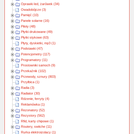
Oprawki led, żarówek (34)
Owadobójcze (3)
Pamięć (10)
Panele solarne (16)
Piloty (48)
Płytki drukowane (49)
Płytki stykowe (63)
Płyty, dyskietki, mp3 (1)
Podstawki (47)
Potencjometry (117)
Programatory (11)
Prostowniki samoch (9)
Przekaźnik (102)
Przewody, sznury (803)
Przyłbica (1)
Radia (3)
Radiator (30)
Rdzenie, ferryty (4)
Reklamówka (1)
Rezonatory (52)
Rezystory (562)
Rfid, karty chipowe (1)
Routery, switche (11)
Rurka elektroizolacy (1)