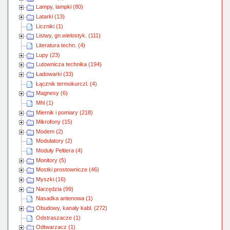
Lampy, lampki (80)
Latarki (13)
Liczniki (1)
Listwy, gn.wielostyk. (111)
Literatura techn. (4)
Lupy (23)
Lutownicza technika (194)
Ładowarki (33)
Łącznik termokurczl. (4)
Magnesy (6)
Mhl (1)
Miernik i pomiary (218)
Mikrofony (15)
Modem (2)
Modulatory (2)
Moduły Peltiera (4)
Monitory (5)
Mostki prostownicze (46)
Myszki (16)
Narzędzia (99)
Nasadka antenowa (1)
Obudowy, kanały kabl. (272)
Odstraszacze (1)
Odtwarzacz (1)