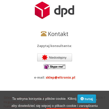
Kontakt
Zapytaj konsultanta:
e-mail:
sklep@eltronix.pl
Sklep
|
Hurtownia
|
Moje konto
|
Ostatnia aktualizacja: 2026-08-7
Ta witryna korzysta z plików cookie. Kliknij
,
tutaj
Regulamin sklepu
|
Regulamin
aby dowiedzieć się więcej o plikach cookie i zarządzaniu
hurtowni
|
Kontakt