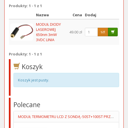
Produkty: 1 - 1 z 1
Nazwa
Cena
Dodaj
Obraz
MODUŁ DIODY
LASEROWEJ
49.00 zł
szt
650nm 3mW
3VDC LINIA
Produkty: 1 - 1 z 1
Koszyk
Koszyk jest pusty.
Polecane
MODUŁ TERMOMETRU LCD Z SONDĄ -50ST+100ST PRZEWÓD 5M