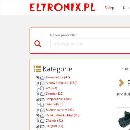
Sklep
Kos
Nazwa produktu:
Kategorie
Kate
Akumulatory (47)
B
Anteny i osp.ant. (139)
Ard (43)
Produkt
Baterie (115)
Bezpieczniki (306)
Bluetooth (3)
Obra
Buzery, syreny (41)
Cewki, dławiki, filtry (20)
Chemia (41)
Czujniki (41)