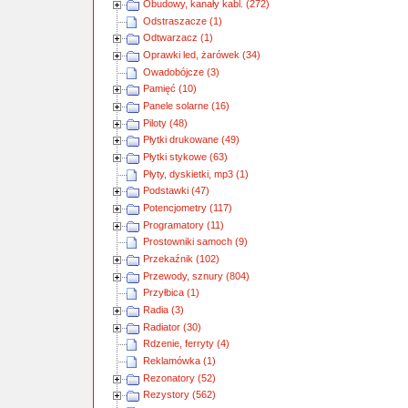
Obudowy, kanały kabl. (272)
Odstraszacze (1)
Odtwarzacz (1)
Oprawki led, żarówek (34)
Owadobójcze (3)
Pamięć (10)
Panele solarne (16)
Piloty (48)
Płytki drukowane (49)
Płytki stykowe (63)
Płyty, dyskietki, mp3 (1)
Podstawki (47)
Potencjometry (117)
Programatory (11)
Prostowniki samoch (9)
Przekaźnik (102)
Przewody, sznury (804)
Przyłbica (1)
Radia (3)
Radiator (30)
Rdzenie, ferryty (4)
Reklamówka (1)
Rezonatory (52)
Rezystory (562)