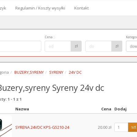
zyk
Regulamin / Koszty wysyłki
Kontakt
od
Cena
:
Kategor
Cena
Kategor
zł
zł
dow
do:
goria
BUZERY,SYRENY
SYRENY
24V DC
uzery,syreny Syreny 24v dc
y: 1 - 1 z 1
Nazwa
Cena
Dodaj
z
SYRENA 24VDC KPS-G5210-24
20.00 zł
szt