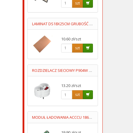
szt
LAMINAT DS18X25CM GRUBOŚĆ 1MM DWUSTRONNY
10.60 zł/szt
szt
ROZDZIELACZ SIECIOWY P904W 16A 3GNIAZDA UZIOM WYŁĄCZNIK
13.20 zł/szt
szt
MODUŁ ŁADOWANIA ACCCU 18650 4S TYP02-MODUŁ OCHRONY ACCU 14.8
19.90 zł/szt