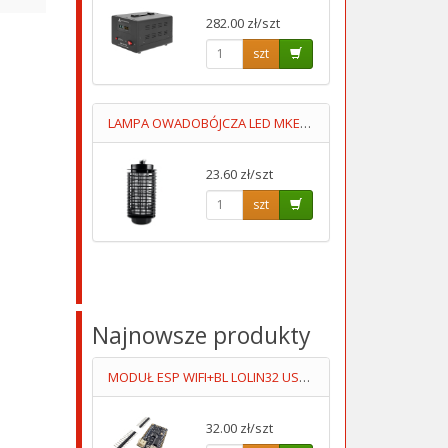
282.00 zł/szt
szt
LAMPA OWADOBÓJCZA LED MKE001 MOC 1.2W OBSZAR 30m2
23.60 zł/szt
szt
Najnowsze produkty
MODUŁ ESP WIFI+BL LOLIN32 USB-C
32.00 zł/szt