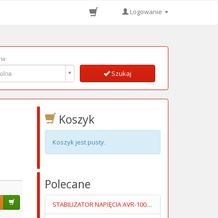
Logowanie
ia:
ia:
olna
Szukaj
Koszyk
Koszyk jest pusty.
Polecane
STABILIZATOR NAPIĘCIA AVR-1000 PRO 1000VA/600W