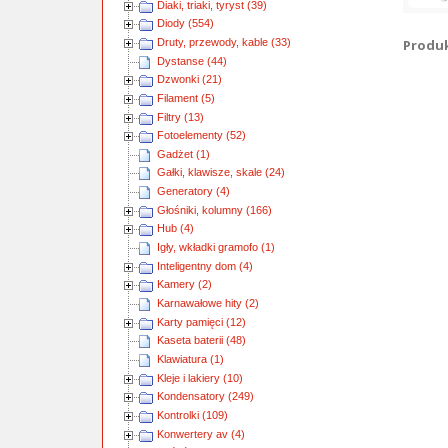
Diaki, triaki, tyryst (39)
Diody (554)
Druty, przewody, kable (33)
Produkt
Dystanse (44)
Dzwonki (21)
Filament (5)
Filtry (13)
Fotoelementy (52)
Gadżet (1)
Gałki, klawisze, skale (24)
Generatory (4)
Głośniki, kolumny (166)
Hub (4)
Igły, wkładki gramofo (1)
Inteligentny dom (4)
Kamery (2)
Karnawałowe hity (2)
Karty pamięci (12)
Kaseta baterii (48)
Klawiatura (1)
Kleje i lakiery (10)
Kondensatory (249)
Kontrolki (109)
Konwertery av (4)