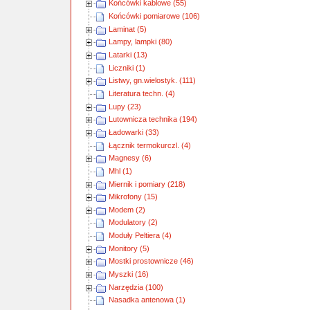
Końcówki kablowe (55)
Końcówki pomiarowe (106)
Laminat (5)
Lampy, lampki (80)
Latarki (13)
Liczniki (1)
Listwy, gn.wielostyk. (111)
Literatura techn. (4)
Lupy (23)
Lutownicza technika (194)
Ładowarki (33)
Łącznik termokurczl. (4)
Magnesy (6)
Mhl (1)
Miernik i pomiary (218)
Mikrofony (15)
Modem (2)
Modulatory (2)
Moduły Peltiera (4)
Monitory (5)
Mostki prostownicze (46)
Myszki (16)
Narzędzia (100)
Nasadka antenowa (1)