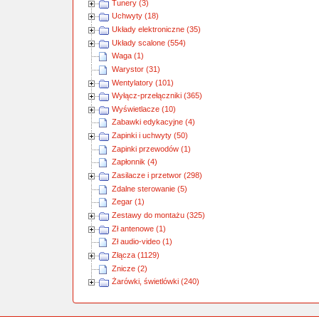
Tunery (3)
Uchwyty (18)
Układy elektroniczne (35)
Układy scalone (554)
Waga (1)
Warystor (31)
Wentylatory (101)
Wyłącz-przełączniki (365)
Wyświetlacze (10)
Zabawki edykacyjne (4)
Zapinki i uchwyty (50)
Zapinki przewodów (1)
Zapłonnik (4)
Zasilacze i przetwor (298)
Zdalne sterowanie (5)
Zegar (1)
Zestawy do montażu (325)
Zł antenowe (1)
Zł audio-video (1)
Złącza (1129)
Znicze (2)
Żarówki, świetlówki (240)