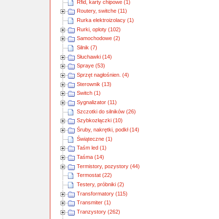
Rfid, karty chipowe (1)
Routery, switche (11)
Rurka elektroizolacy (1)
Rurki, oploty (102)
Samochodowe (2)
Silnik (7)
Słuchawki (14)
Spraye (53)
Sprzęt nagłośnien. (4)
Sterownik (13)
Switch (1)
Sygnalizator (11)
Szczotki do silników (26)
Szybkozłączki (10)
Śruby, nakrętki, podkł (14)
Świąteczne (1)
Taśm led (1)
Taśma (14)
Termistory, pozystory (44)
Termostat (22)
Testery, próbniki (2)
Transformatory (115)
Transmiter (1)
Tranzystory (262)