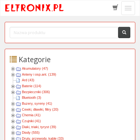
Schow
menu
Kategorie
Akumulatory (47)
Anteny i osp.ant. (139)
Ard (43)
Baterie (114)
Bezpieczniki (306)
Bluetooth (3)
Buzery, syreny (41)
Cewki, dławiki, filtry (20)
Chemia (41)
Czujniki (41)
Diaki, triaki, tyryst (39)
Diody (555)
Druty, przewody, kable (33)