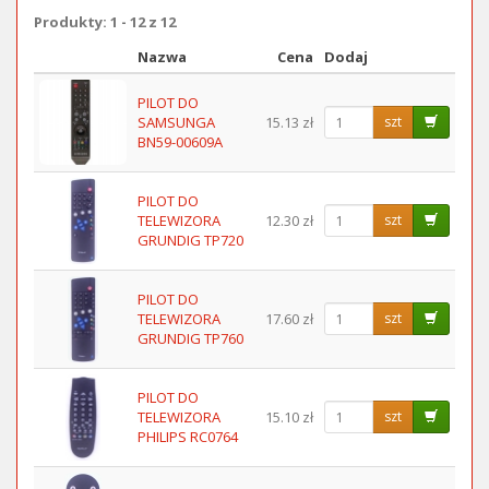
Produkty: 1 - 12 z 12
Nazwa
Cena
Dodaj
Obraz
PILOT DO
SAMSUNGA
15.13 zł
szt
BN59-00609A
PILOT DO
TELEWIZORA
12.30 zł
szt
GRUNDIG TP720
PILOT DO
TELEWIZORA
17.60 zł
szt
GRUNDIG TP760
PILOT DO
TELEWIZORA
15.10 zł
szt
PHILIPS RC0764