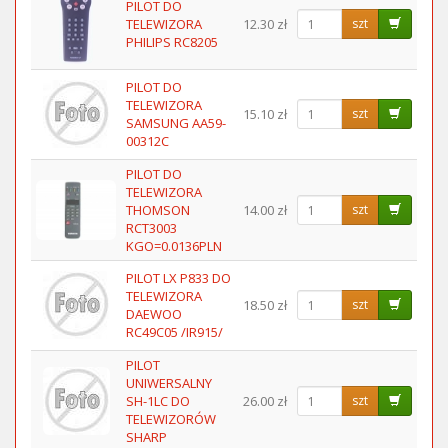
PILOT DO
TELEWIZORA
12.30 zł
szt
PHILIPS RC8205
PILOT DO
TELEWIZORA
15.10 zł
szt
SAMSUNG AA59-
00312C
PILOT DO
TELEWIZORA
THOMSON
14.00 zł
szt
RCT3003
KGO=0.0136PLN
PILOT LX P833 DO
TELEWIZORA
18.50 zł
szt
DAEWOO
RC49C05 /IR915/
PILOT
UNIWERSALNY
SH-1LC DO
26.00 zł
szt
TELEWIZORÓW
SHARP