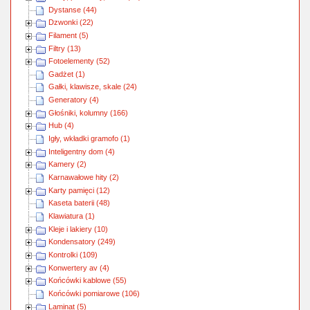
Dystanse (44)
Dzwonki (22)
Filament (5)
Filtry (13)
Fotoelementy (52)
Gadżet (1)
Gałki, klawisze, skale (24)
Generatory (4)
Głośniki, kolumny (166)
Hub (4)
Igły, wkładki gramofo (1)
Inteligentny dom (4)
Kamery (2)
Karnawałowe hity (2)
Karty pamięci (12)
Kaseta baterii (48)
Klawiatura (1)
Kleje i lakiery (10)
Kondensatory (249)
Kontrolki (109)
Konwertery av (4)
Końcówki kablowe (55)
Końcówki pomiarowe (106)
Laminat (5)