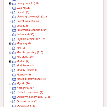
Lampy, lampki (80)
Latarki (13)
Liczniki (1)
Listwy, gn.wielostyk. (111)
Literatura techn. (4)
Lupy (23)
Lutownicza technika (194)
Ładowarki (33)
Łącznik termokurczl. (4)
Magnesy (6)
Mhl (1)
Miernik i pomiary (218)
Mikrofony (15)
Modem (2)
Modulatory (2)
Moduły Peltiera (4)
Monitory (5)
Mostki prostownicze (46)
Myszki (16)
Narzędzia (99)
Nasadka antenowa (1)
Obudowy, kanały kabl. (272)
Odstraszacze (1)
Odtwarzacz (1)