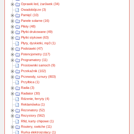
Oprawki led, żarówek (34)
Owadobójcze (3)
Pamięć (10)
Panele solarne (16)
Piloty (48)
Płytki drukowane (49)
Płytki stykowe (63)
Płyty, dyskietki, mp3 (1)
Podstawki (47)
Potencjometry (117)
Programatory (11)
Prostowniki samoch (9)
Przekaźnik (102)
Przewody, sznury (803)
Przyłbica (1)
Radia (3)
Radiator (30)
Rdzenie, ferryty (4)
Reklamówka (1)
Rezonatory (52)
Rezystory (562)
Rfid, karty chipowe (1)
Routery, switche (11)
Rurka elektroizolacy (1)