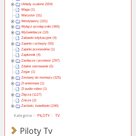
Układy scalone (554)
Waga (1)
Warystor (31)
Wentylatory (101)
Wyłącz-przełączniki (365)
Wyświetlacze (10)
Zabawki edykacyjne (4)
Zapinki i uchwyty (50)
Zapinki przewodów (1)
Zapłonnik (4)
Zasilacze i przetwor (297)
Zdalne sterowanie (5)
Zegar (1)
Zestawy do montażu (325)
Zł antenowe (1)
Zł audio-video (1)
Złącza (1127)
Znicze (2)
Żarówki, świetlówki (240)
Kategoria
PILOTY
TV
Piloty Tv