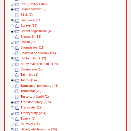
Rurki, oploty (102)
Samochodowe (2)
Silnik (7)
Słuchawki (14)
Spraye (53)
Sprzęt nagłośnien. (4)
Sterownik (13)
Switch (1)
Sygnalizator (11)
Szczotki do silników (26)
Szybkozłączki (9)
Śruby, nakrętki, podkł (14)
Świąteczne (1)
Taśm led (1)
Taśma (14)
Termistory, pozystory (44)
Termostat (22)
Testery, próbniki (2)
Transformatory (115)
Transmiter (1)
Tranzystory (261)
Tunery (3)
Uchwyty (18)
Układy elektroniczne (35)