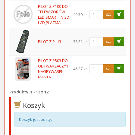
PILOT ZIP100 DO
TELEWIZORÓW
49.50 zł
szt
LED,SMART TV,3D,
LCD,PLAZMA
PILOT ZIP113
38.31 zł
szt
PILOT ZIP503 DO
ODTWARZACZY I
46.37 zł
szt
NAGRYWAREK
MANTA
Produkty: 1 - 12 z 12
Koszyk
Koszyk jest pusty.