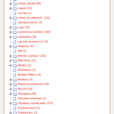
Lampy, lampki (80)
Latarki (13)
Liczniki (1)
Listwy, gn.wielostyk. (111)
Literatura techn. (4)
Lupy (23)
Lutownicza technika (194)
Ładowarki (33)
Łącznik termokurczl. (4)
Magnesy (6)
Mhl (1)
Miernik i pomiary (218)
Mikrofony (15)
Modem (2)
Modulatory (2)
Moduły Peltiera (4)
Monitory (5)
Mostki prostownicze (46)
Myszki (16)
Narzędzia (99)
Nasadka antenowa (1)
Obudowy, kanały kabl. (272)
Odstraszacze (1)
Odtwarzacz (1)