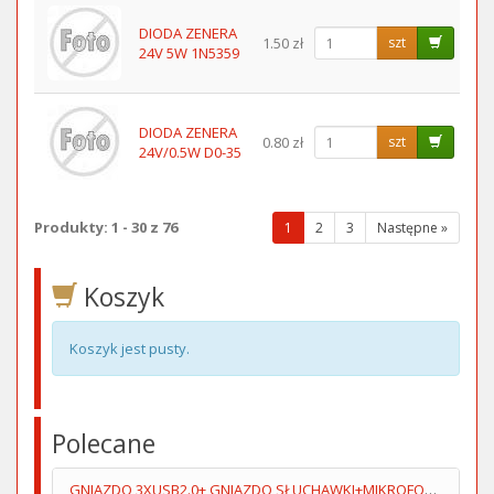
DIODA ZENERA
1.50 zł
szt
24V 5W 1N5359
DIODA ZENERA
0.80 zł
szt
24V/0.5W D0-35
Produkty: 1 - 30 z 76
(wybrana
1
2
3
Następne »
strona)
Koszyk
Koszyk jest pusty.
Polecane
GNIAZDO 3XUSB2.0+ GNIAZDO SŁUCHAWKI+MIKROFOPN 1.5M