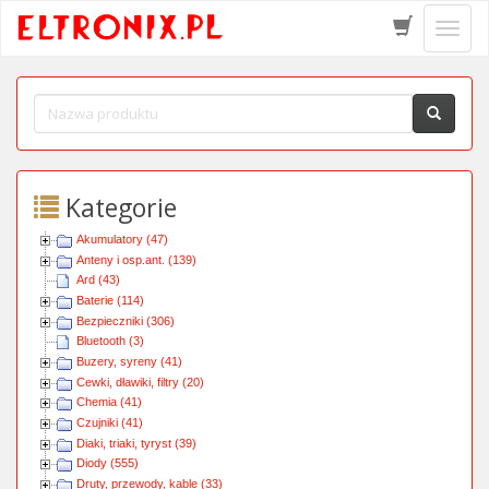
Schow
menu
Kategorie
Akumulatory (47)
Anteny i osp.ant. (139)
Ard (43)
Baterie (114)
Bezpieczniki (306)
Bluetooth (3)
Buzery, syreny (41)
Cewki, dławiki, filtry (20)
Chemia (41)
Czujniki (41)
Diaki, triaki, tyryst (39)
Diody (555)
Druty, przewody, kable (33)