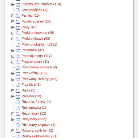
Oprawki led, żarówek (34)
Owadobójcze (3)
Pamięć (10)
Panele solarne (16)
Piloty (48)
Płytki drukowane (49)
Płytki stykowe (63)
Płyty, dyskietki, mp3 (1)
Podstawki (47)
Potencjometry (117)
Programatory (11)
Prostowniki samoch (9)
Przekaźnik (102)
Przewody, sznury (803)
Przyłbica (1)
Radia (3)
Radiator (30)
Rdzenie, ferryty (4)
Reklamówka (1)
Rezonatory (52)
Rezystory (562)
Rfid, karty chipowe (1)
Routery, switche (11)
Rurka elektroizolacy (1)