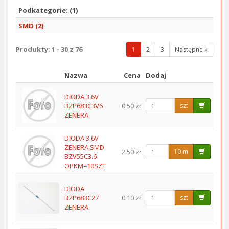
Podkategorie: (1)
SMD (2)
Produkty: 1 - 30 z 76
(wybrana
1
2
3
Następne »
strona)
Nazwa
Cena
Dodaj
Obraz
DIODA 3.6V
BZP683C3V6
0.50 zł
szt
ZENERA
DIODA 3.6V
ZENERA SMD
2.50 zł
10 m
BZV55C3.6
OPKM=10SZT
DIODA
BZP683C27
0.10 zł
szt
ZENERA