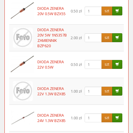
DIODA ZENERA
0.50 zł
szt
20V 0.5W BZX55
DIODA ZENERA
20V 5W 1N5357B
2.00 zł
szt
ZAMIENNIK
BZP620
DIODA ZENERA
0.50 zł
szt
22V 0.5W
DIODA ZENERA
1.00 zł
szt
22V 1.3W BZX85
DIODA ZENERA
1.00 zł
szt
24V 1.3W BZX85