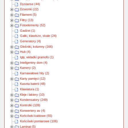
Dystanse (44)
Dzwonki (22)
Filament (5)
Filtry (13)
Fotoelementy (52)
Gadżet (1)
Gałki, klawisze, skale (24)
Generatory (4)
Głośniki, kolumny (166)
Hub (4)
Igły, wkładki gramofo (1)
Inteligentny dom (4)
Kamery (2)
Karnawałowe hity (2)
Karty pamięci (12)
Kaseta baterii (48)
Klawiatura (1)
Kleje i lakiery (10)
Kondensatory (249)
Kontrolki (109)
Konwertery av (4)
Końcówki kablowe (55)
Końcówki pomiarowe (106)
Laminat (5)