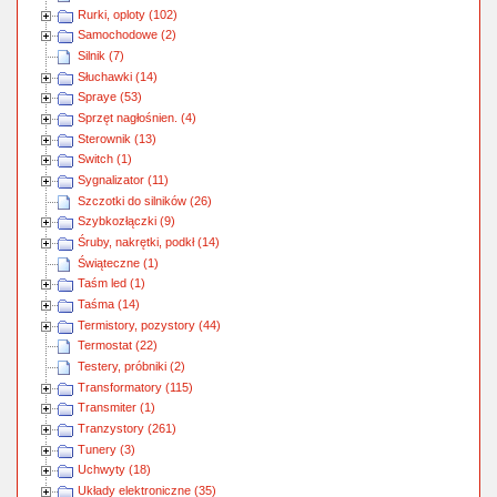
Rurki, oploty (102)
Samochodowe (2)
Silnik (7)
Słuchawki (14)
Spraye (53)
Sprzęt nagłośnien. (4)
Sterownik (13)
Switch (1)
Sygnalizator (11)
Szczotki do silników (26)
Szybkozłączki (9)
Śruby, nakrętki, podkł (14)
Świąteczne (1)
Taśm led (1)
Taśma (14)
Termistory, pozystory (44)
Termostat (22)
Testery, próbniki (2)
Transformatory (115)
Transmiter (1)
Tranzystory (261)
Tunery (3)
Uchwyty (18)
Układy elektroniczne (35)