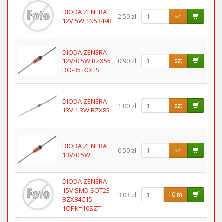
DIODA ZENERA
2.50 zł
szt
12V 5W 1N5349B
DIODA ZENERA
12V/0.5W BZX55
0.90 zł
szt
DO-35 ROHS
DIODA ZENERA
1.00 zł
szt
13V 1.3W BZX85
DIODA ZENERA
0.50 zł
szt
13V/0.5W
DIODA ZENERA
15V SMD SOT23
3.03 zł
10 m
BZX84C15
1OPK=10SZT