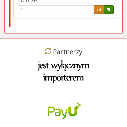
13.20 zł/szt
szt
Partnerzy