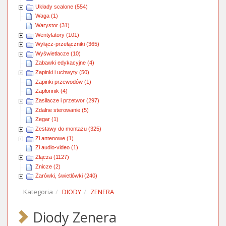
Układy scalone (554)
Waga (1)
Warystor (31)
Wentylatory (101)
Wyłącz-przełączniki (365)
Wyświetlacze (10)
Zabawki edykacyjne (4)
Zapinki i uchwyty (50)
Zapinki przewodów (1)
Zapłonnik (4)
Zasilacze i przetwor (297)
Zdalne sterowanie (5)
Zegar (1)
Zestawy do montażu (325)
Zł antenowe (1)
Zł audio-video (1)
Złącza (1127)
Znicze (2)
Żarówki, świetlówki (240)
Kategoria
DIODY
ZENERA
Diody Zenera