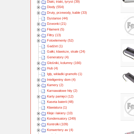
Diaki, triaki, tyryst (39)
Diody (554)
Druty, przewody, kable (33)
Dystanse (44)
Dzwonki (21)
Filament (5)
Filtry (13)
Fotoelementy (52)
Gadżet (1)
Gałki, klawisze, skale (24)
Generatory (4)
Głośniki, kolumny (166)
Hub (4)
Igły, wkładki gramofo (1)
Inteligentny dom (4)
Kamery (2)
Karnawałowe hity (2)
Karty pamięci (12)
Kaseta baterii (48)
Klawiatura (1)
Kleje i lakiery (10)
Kondensatory (249)
Kontrolki (109)
Konwertery av (4)