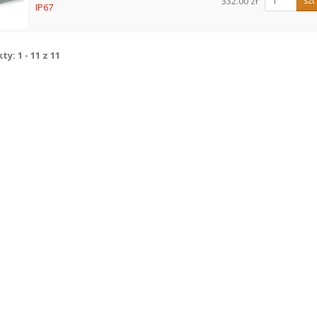
332.00 zł
szt
IP67
y: 1 - 11 z 11