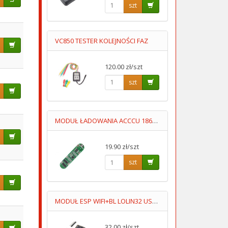
szt
VC850 TESTER KOLEJNOŚCI FAZ
120.00 zł/szt
szt
MODUŁ ŁADOWANIA ACCCU 18650 4S TYP02-MODUŁ OCHRONY ACCU 14.8
19.90 zł/szt
szt
MODUŁ ESP WIFI+BL LOLIN32 USB-C
32.00 zł/szt