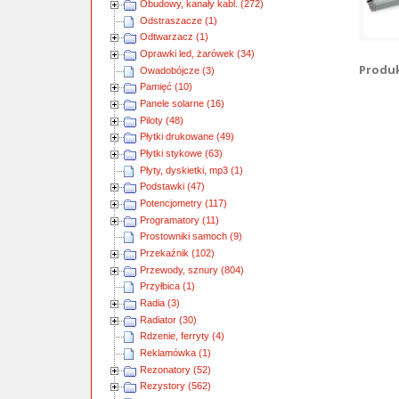
Obudowy, kanały kabl. (272)
Odstraszacze (1)
Odtwarzacz (1)
Oprawki led, żarówek (34)
Produkt
Owadobójcze (3)
Pamięć (10)
Panele solarne (16)
Piloty (48)
Płytki drukowane (49)
Płytki stykowe (63)
Płyty, dyskietki, mp3 (1)
Podstawki (47)
Potencjometry (117)
Programatory (11)
Prostowniki samoch (9)
Przekaźnik (102)
Przewody, sznury (804)
Przyłbica (1)
Radia (3)
Radiator (30)
Rdzenie, ferryty (4)
Reklamówka (1)
Rezonatory (52)
Rezystory (562)