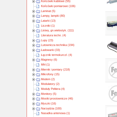
Końcówki kablowe (55)
Końcówki pomiarowe (106)
Laminat (5)
Lampy, lampki (80)
Latarki (13)
Liczniki (1)
Listwy, gn.wielostyk. (111)
Literatura techn. (4)
Lupy (23)
Lutownicza technika (194)
Ładowarki (33)
Łącznik termokurczl. (4)
Magnesy (6)
Mhl (1)
Miernik i pomiary (218)
Mikrofony (15)
Modem (2)
Modulatory (2)
Moduły Peltiera (4)
Monitory (5)
Mostki prostownicze (46)
Myszki (16)
Narzędzia (100)
Nasadka antenowa (1)