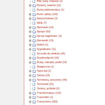
Rfid, karty chipowe (1)
Routery, switche (11)
Rurka elektroizolacy (1)
Rurki, oploty (102)
Samochodowe (2)
Silnik (7)
Słuchawki (14)
Spraye (53)
Sprzęt nagłośnien. (4)
Sterownik (13)
Switch (1)
Sygnalizator (11)
Szczotki do silników (26)
Szybkozłączki (10)
Śruby, nakrętki, podkł (14)
Świąteczne (1)
Taśm led (1)
Taśma (14)
Termistory, pozystory (44)
Termostat (22)
Testery, próbniki (2)
Transformatory (115)
Transmiter (1)
Tranzystory (262)