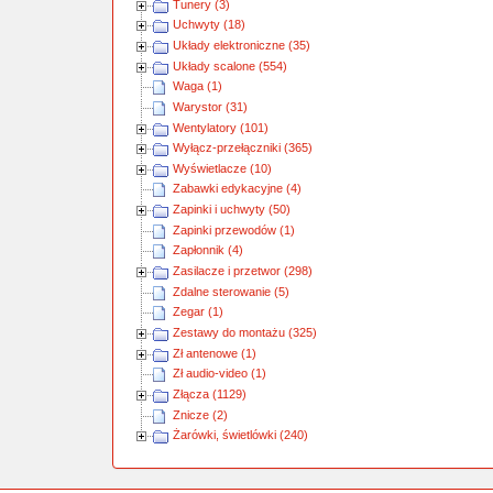
Tunery (3)
Uchwyty (18)
Układy elektroniczne (35)
Układy scalone (554)
Waga (1)
Warystor (31)
Wentylatory (101)
Wyłącz-przełączniki (365)
Wyświetlacze (10)
Zabawki edykacyjne (4)
Zapinki i uchwyty (50)
Zapinki przewodów (1)
Zapłonnik (4)
Zasilacze i przetwor (298)
Zdalne sterowanie (5)
Zegar (1)
Zestawy do montażu (325)
Zł antenowe (1)
Zł audio-video (1)
Złącza (1129)
Znicze (2)
Żarówki, świetlówki (240)