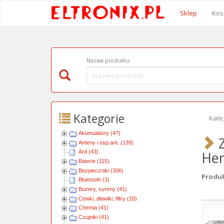
Sklep
Kos
Nazwa produktu:
Kategorie
Kate
Akumulatory (47)
Z
Anteny i osp.ant. (139)
Her
Ard (43)
Baterie (115)
Bezpieczniki (306)
Produkt
Bluetooth (3)
Buzery, syreny (41)
Cewki, dławiki, filtry (20)
Obra
Chemia (41)
Czujniki (41)