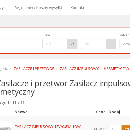
zyk
Regulamin / Koszty wysyłki
Kontakt
od
Cena
:
Kategor
Cena
Kategor
zł
zł
dow
do:
goria
ZASILACZE I PRZETWOR
ZASILACZ IMPULSOWY
HERMETYCZNY
asilacze i przetwor Zasilacz impuls
metyczny
y: 1 - 11 z 11
Nazwa
Cena
Dodaj
z
ZASILACZ IMPULSOWY 12V/0.83A 1OW
34.50 zł
szt