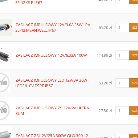
35-12 GLP IP67
ZASILACZ IMPULSOWY 12V/3.0A 35W LPV-
65.20 zł
szt
35-12 MEAN WELL IP67
ZASILACZ IMPULSOWY 12V/8.33A 100W
114.99 zł
szt
ZASILACZ IMPULSOWY LED 12V/3A 36W
63.20 zł
szt
LPD361CV ESPE IP67
ZASILACZ IMPULSOWY ZSI12V/2A ULTRA
27.50 zł
szt
SLIM
ZASILACZ ZSI12V/25A 300W GLG-300-12