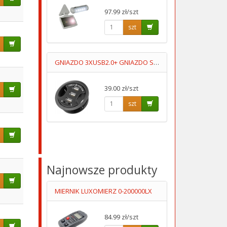
97.99 zł/szt
szt
GNIAZDO 3XUSB2.0+ GNIAZDO SŁUCHAWKI+MIKROFOPN 1.5M
39.00 zł/szt
szt
Najnowsze produkty
MIERNIK LUXOMIERZ 0-200000LX
84.99 zł/szt