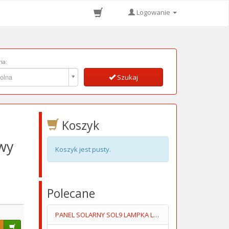
Logowanie
ia:
ia:
olna
Szukaj
Koszyk
owy
Koszyk jest pusty.
Polecane
PANEL SOLARNY SOL9 LAMPKA LED+OGNIWO