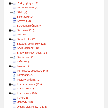
Rurki, oploty (102)
Samochodowe (2)
Silnik (7)
Słuchawki (14)
Spraye (53)
Sprzęt nagłośnien. (4)
Sterownik (13)
Switch (1)
Sygnalizator (11)
Szczotki do silników (26)
Szybkozłączki (10)
Śruby, nakrętki, podkł (14)
Świąteczne (1)
Taśm led (1)
Taśma (14)
Termistory, pozystory (44)
Termostat (22)
Testery, próbniki (2)
Transformatory (115)
Transmiter (1)
Tranzystory (262)
Tunery (3)
Uchwyty (18)
Układy elektroniczne (35)