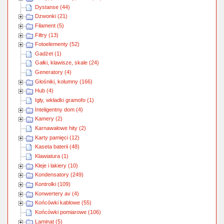
Dystanse (44)
Dzwonki (21)
Filament (5)
Filtry (13)
Fotoelementy (52)
Gadżet (1)
Gałki, klawisze, skale (24)
Generatory (4)
Głośniki, kolumny (166)
Hub (4)
Igły, wkładki gramofo (1)
Inteligentny dom (4)
Kamery (2)
Karnawałowe hity (2)
Karty pamięci (12)
Kaseta baterii (48)
Klawiatura (1)
Kleje i lakiery (10)
Kondensatory (249)
Kontrolki (109)
Konwertery av (4)
Końcówki kablowe (55)
Końcówki pomiarowe (106)
Laminat (5)