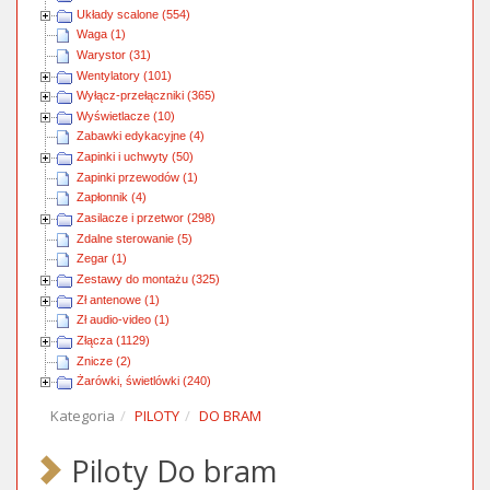
Układy scalone (554)
Waga (1)
Warystor (31)
Wentylatory (101)
Wyłącz-przełączniki (365)
Wyświetlacze (10)
Zabawki edykacyjne (4)
Zapinki i uchwyty (50)
Zapinki przewodów (1)
Zapłonnik (4)
Zasilacze i przetwor (298)
Zdalne sterowanie (5)
Zegar (1)
Zestawy do montażu (325)
Zł antenowe (1)
Zł audio-video (1)
Złącza (1129)
Znicze (2)
Żarówki, świetlówki (240)
Kategoria
PILOTY
DO BRAM
Piloty Do bram