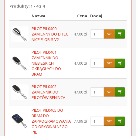
Produkty: 1 - 4 z 4
Nazwa
Cena
Dodaj
Obraz
PILOT PIL0400
ZAMIENNY DO DITEC
47.00 zł
szt
NICE FLOR-S V2
PILOT PIL0401
ZAMIENNIK DO
NIEBIESKICH
47.00 zł
szt
OKRĄGŁYCH DO
BRAM
PILOT PIL0402
ZAMIENNIK DO
47.00 zł
szt
PILOTÓW BENINCA
PILOT PIL0405 DO
BRAM DO
ZAPROGRAMOWANIA
77.99 zł
szt
OD ORYGINALNEGO
PIL