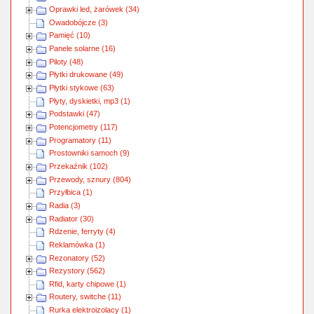
Oprawki led, żarówek (34)
Owadobójcze (3)
Pamięć (10)
Panele solarne (16)
Piloty (48)
Płytki drukowane (49)
Płytki stykowe (63)
Płyty, dyskietki, mp3 (1)
Podstawki (47)
Potencjometry (117)
Programatory (11)
Prostowniki samoch (9)
Przekaźnik (102)
Przewody, sznury (804)
Przyłbica (1)
Radia (3)
Radiator (30)
Rdzenie, ferryty (4)
Reklamówka (1)
Rezonatory (52)
Rezystory (562)
Rfid, karty chipowe (1)
Routery, switche (11)
Rurka elektroizolacy (1)