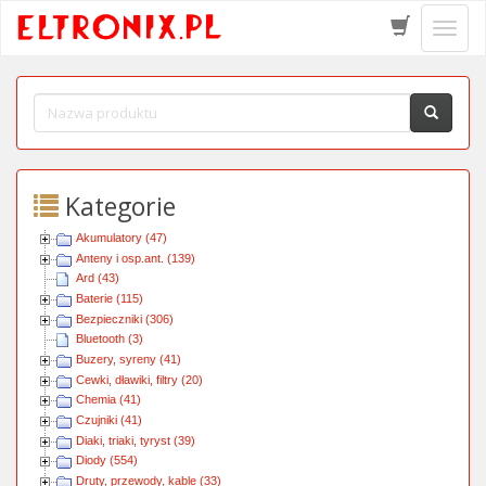
Schow
menu
Kategorie
Akumulatory (47)
Anteny i osp.ant. (139)
Ard (43)
Baterie (115)
Bezpieczniki (306)
Bluetooth (3)
Buzery, syreny (41)
Cewki, dławiki, filtry (20)
Chemia (41)
Czujniki (41)
Diaki, triaki, tyryst (39)
Diody (554)
Druty, przewody, kable (33)