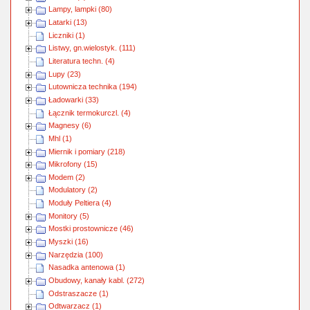
Lampy, lampki (80)
Latarki (13)
Liczniki (1)
Listwy, gn.wielostyk. (111)
Literatura techn. (4)
Lupy (23)
Lutownicza technika (194)
Ładowarki (33)
Łącznik termokurczl. (4)
Magnesy (6)
Mhl (1)
Miernik i pomiary (218)
Mikrofony (15)
Modem (2)
Modulatory (2)
Moduły Peltiera (4)
Monitory (5)
Mostki prostownicze (46)
Myszki (16)
Narzędzia (100)
Nasadka antenowa (1)
Obudowy, kanały kabl. (272)
Odstraszacze (1)
Odtwarzacz (1)