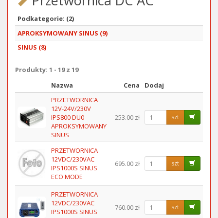
Przetwornica DC AC
Podkategorie: (2)
APROKSYMOWANY SINUS (9)
SINUS (8)
Produkty: 1 - 19 z 19
Nazwa
Cena
Dodaj
Obraz
PRZETWORNICA
12V-24V/230V
IPS800 DU0
253.00 zł
szt
APROKSYMOWANY
SINUS
PRZETWORNICA
12VDC/230VAC
695.00 zł
szt
IPS1000S SINUS
ECO MODE
PRZETWORNICA
12VDC/230VAC
760.00 zł
szt
IPS1000S SINUS