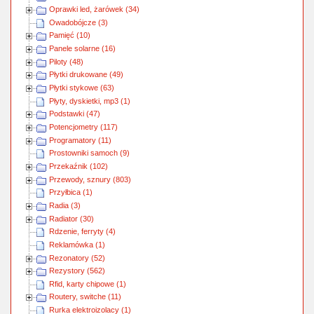
Oprawki led, żarówek (34)
Owadobójcze (3)
Pamięć (10)
Panele solarne (16)
Piloty (48)
Płytki drukowane (49)
Płytki stykowe (63)
Płyty, dyskietki, mp3 (1)
Podstawki (47)
Potencjometry (117)
Programatory (11)
Prostowniki samoch (9)
Przekaźnik (102)
Przewody, sznury (803)
Przyłbica (1)
Radia (3)
Radiator (30)
Rdzenie, ferryty (4)
Reklamówka (1)
Rezonatory (52)
Rezystory (562)
Rfid, karty chipowe (1)
Routery, switche (11)
Rurka elektroizolacy (1)