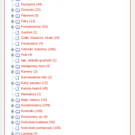
Dystanse (44)
Dzwonki (22)
Filament (5)
Filtry (13)
Fotoelementy (52)
Gadżet (1)
Gałki, klawisze, skale (24)
Generatory (4)
Głośniki, kolumny (166)
Hub (4)
Igły, wkładki gramofo (1)
Inteligentny dom (4)
Kamery (2)
Karnawałowe hity (2)
Karty pamięci (12)
Kaseta baterii (48)
Klawiatura (1)
Kleje i lakiery (10)
Kondensatory (249)
Kontrolki (109)
Konwertery av (4)
Końcówki kablowe (55)
Końcówki pomiarowe (106)
Laminat (5)