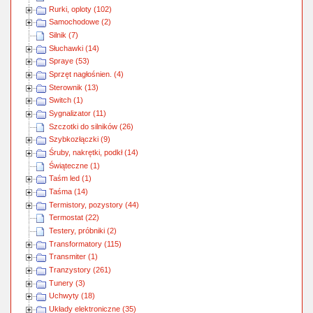
Rurki, oploty (102)
Samochodowe (2)
Silnik (7)
Słuchawki (14)
Spraye (53)
Sprzęt nagłośnien. (4)
Sterownik (13)
Switch (1)
Sygnalizator (11)
Szczotki do silników (26)
Szybkozłączki (9)
Śruby, nakrętki, podkł (14)
Świąteczne (1)
Taśm led (1)
Taśma (14)
Termistory, pozystory (44)
Termostat (22)
Testery, próbniki (2)
Transformatory (115)
Transmiter (1)
Tranzystory (261)
Tunery (3)
Uchwyty (18)
Układy elektroniczne (35)