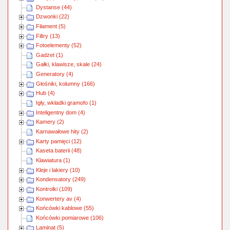
Dystanse (44)
Dzwonki (22)
Filament (5)
Filtry (13)
Fotoelementy (52)
Gadżet (1)
Gałki, klawisze, skale (24)
Generatory (4)
Głośniki, kolumny (166)
Hub (4)
Igły, wkładki gramofo (1)
Inteligentny dom (4)
Kamery (2)
Karnawałowe hity (2)
Karty pamięci (12)
Kaseta baterii (48)
Klawiatura (1)
Kleje i lakiery (10)
Kondensatory (249)
Kontrolki (109)
Konwertery av (4)
Końcówki kablowe (55)
Końcówki pomiarowe (106)
Laminat (5)