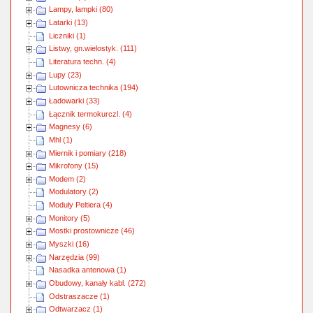
Lampy, lampki (80)
Latarki (13)
Liczniki (1)
Listwy, gn.wielostyk. (111)
Literatura techn. (4)
Lupy (23)
Lutownicza technika (194)
Ładowarki (33)
Łącznik termokurczl. (4)
Magnesy (6)
Mhl (1)
Miernik i pomiary (218)
Mikrofony (15)
Modem (2)
Modulatory (2)
Moduły Peltiera (4)
Monitory (5)
Mostki prostownicze (46)
Myszki (16)
Narzędzia (99)
Nasadka antenowa (1)
Obudowy, kanały kabl. (272)
Odstraszacze (1)
Odtwarzacz (1)