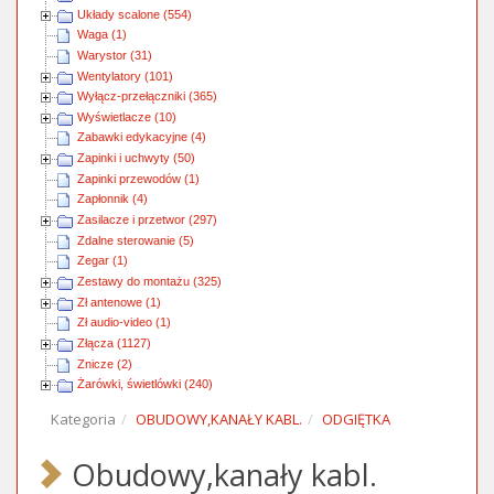
Układy scalone (554)
Waga (1)
Warystor (31)
Wentylatory (101)
Wyłącz-przełączniki (365)
Wyświetlacze (10)
Zabawki edykacyjne (4)
Zapinki i uchwyty (50)
Zapinki przewodów (1)
Zapłonnik (4)
Zasilacze i przetwor (297)
Zdalne sterowanie (5)
Zegar (1)
Zestawy do montażu (325)
Zł antenowe (1)
Zł audio-video (1)
Złącza (1127)
Znicze (2)
Żarówki, świetlówki (240)
Kategoria
OBUDOWY,KANAŁY KABL.
ODGIĘTKA
Obudowy,kanały kabl.