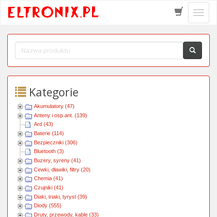
Schow
menu
Kategorie
Akumulatory (47)
Anteny i osp.ant. (139)
Ard (43)
Baterie (114)
Bezpieczniki (306)
Bluetooth (3)
Buzery, syreny (41)
Cewki, dławiki, filtry (20)
Chemia (41)
Czujniki (41)
Diaki, triaki, tyryst (39)
Diody (555)
Druty, przewody, kable (33)