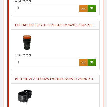
46.40 zł/szt
szt
KONTROLKA LED F22O ORANGE POMARAŃCZOWA 230V AC FImontaź=22mm
10.60 zł/szt
szt
ROZDZIELACZ SIECIOWY P902B 2X16A IP20 CZARNY Z UZIOMEM