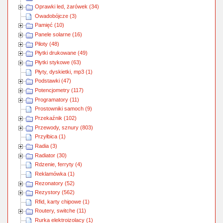
Oprawki led, żarówek (34)
Owadobójcze (3)
Pamięć (10)
Panele solarne (16)
Piloty (48)
Płytki drukowane (49)
Płytki stykowe (63)
Płyty, dyskietki, mp3 (1)
Podstawki (47)
Potencjometry (117)
Programatory (11)
Prostowniki samoch (9)
Przekaźnik (102)
Przewody, sznury (803)
Przyłbica (1)
Radia (3)
Radiator (30)
Rdzenie, ferryty (4)
Reklamówka (1)
Rezonatory (52)
Rezystory (562)
Rfid, karty chipowe (1)
Routery, switche (11)
Rurka elektroizolacy (1)