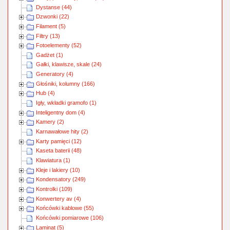
Dystanse (44)
Dzwonki (22)
Filament (5)
Filtry (13)
Fotoelementy (52)
Gadżet (1)
Gałki, klawisze, skale (24)
Generatory (4)
Głośniki, kolumny (166)
Hub (4)
Igły, wkładki gramofo (1)
Inteligentny dom (4)
Kamery (2)
Karnawałowe hity (2)
Karty pamięci (12)
Kaseta baterii (48)
Klawiatura (1)
Kleje i lakiery (10)
Kondensatory (249)
Kontrolki (109)
Konwertery av (4)
Końcówki kablowe (55)
Końcówki pomiarowe (106)
Laminat (5)