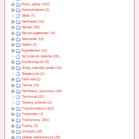
Rurki, oploty (102)
Samochodowe (2)
Silnik (7)
Słuchawki (14)
Spraye (53)
Sprzęt nagłośnien. (4)
Sterownik (13)
Switch (1)
Sygnalizator (11)
Szczotki do silników (26)
Szybkozłączki (9)
Śruby, nakrętki, podkł (14)
Świąteczne (1)
Taśm led (1)
Taśma (14)
Termistory, pozystory (44)
Termostat (22)
Testery, próbniki (2)
Transformatory (115)
Transmiter (1)
Tranzystory (261)
Tunery (3)
Uchwyty (18)
Układy elektroniczne (35)