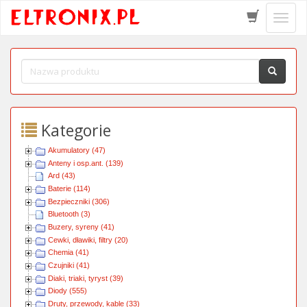
Schow
menu
Kategorie
Akumulatory (47)
Anteny i osp.ant. (139)
Ard (43)
Baterie (114)
Bezpieczniki (306)
Bluetooth (3)
Buzery, syreny (41)
Cewki, dławiki, filtry (20)
Chemia (41)
Czujniki (41)
Diaki, triaki, tyryst (39)
Diody (555)
Druty, przewody, kable (33)