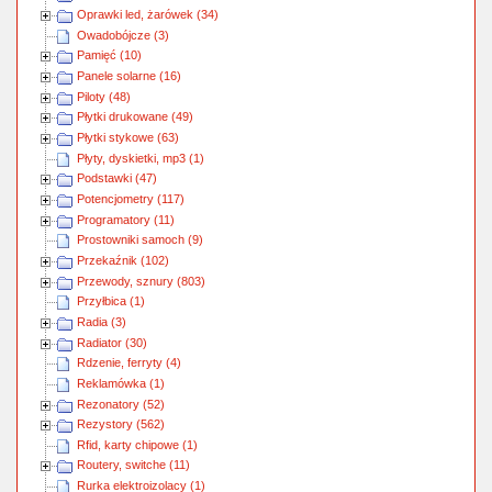
Oprawki led, żarówek (34)
Owadobójcze (3)
Pamięć (10)
Panele solarne (16)
Piloty (48)
Płytki drukowane (49)
Płytki stykowe (63)
Płyty, dyskietki, mp3 (1)
Podstawki (47)
Potencjometry (117)
Programatory (11)
Prostowniki samoch (9)
Przekaźnik (102)
Przewody, sznury (803)
Przyłbica (1)
Radia (3)
Radiator (30)
Rdzenie, ferryty (4)
Reklamówka (1)
Rezonatory (52)
Rezystory (562)
Rfid, karty chipowe (1)
Routery, switche (11)
Rurka elektroizolacy (1)