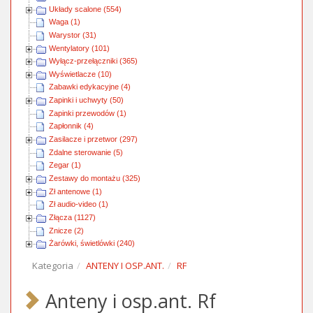
Układy scalone (554)
Waga (1)
Warystor (31)
Wentylatory (101)
Wyłącz-przełączniki (365)
Wyświetlacze (10)
Zabawki edykacyjne (4)
Zapinki i uchwyty (50)
Zapinki przewodów (1)
Zapłonnik (4)
Zasilacze i przetwor (297)
Zdalne sterowanie (5)
Zegar (1)
Zestawy do montażu (325)
Zł antenowe (1)
Zł audio-video (1)
Złącza (1127)
Znicze (2)
Żarówki, świetlówki (240)
Kategoria
ANTENY I OSP.ANT.
RF
Anteny i osp.ant. Rf