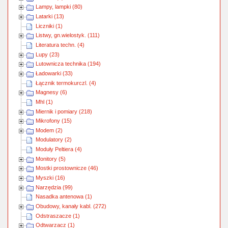
Lampy, lampki (80)
Latarki (13)
Liczniki (1)
Listwy, gn.wielostyk. (111)
Literatura techn. (4)
Lupy (23)
Lutownicza technika (194)
Ładowarki (33)
Łącznik termokurczl. (4)
Magnesy (6)
Mhl (1)
Miernik i pomiary (218)
Mikrofony (15)
Modem (2)
Modulatory (2)
Moduły Peltiera (4)
Monitory (5)
Mostki prostownicze (46)
Myszki (16)
Narzędzia (99)
Nasadka antenowa (1)
Obudowy, kanały kabl. (272)
Odstraszacze (1)
Odtwarzacz (1)