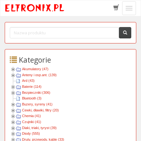
Schow
menu
Kategorie
Akumulatory (47)
Anteny i osp.ant. (139)
Ard (43)
Baterie (114)
Bezpieczniki (306)
Bluetooth (3)
Buzery, syreny (41)
Cewki, dławiki, filtry (20)
Chemia (41)
Czujniki (41)
Diaki, triaki, tyryst (39)
Diody (555)
Druty, przewody, kable (33)