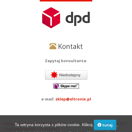
Kontakt
Zapytaj konsultanta:
e-mail:
sklep@eltronix.pl
Sklep
|
Hurtownia
|
Moje konto
|
Ostatnia aktualizacja: 2026-08-7
Ta witryna korzysta z plików cookie. Kliknij
,
tutaj
Regulamin sklepu
|
Regulamin