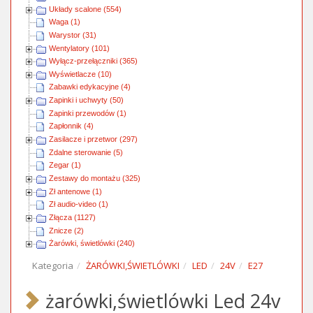
Układy scalone (554)
Waga (1)
Warystor (31)
Wentylatory (101)
Wyłącz-przełączniki (365)
Wyświetlacze (10)
Zabawki edykacyjne (4)
Zapinki i uchwyty (50)
Zapinki przewodów (1)
Zapłonnik (4)
Zasilacze i przetwor (297)
Zdalne sterowanie (5)
Zegar (1)
Zestawy do montażu (325)
Zł antenowe (1)
Zł audio-video (1)
Złącza (1127)
Znicze (2)
Żarówki, świetlówki (240)
Kategoria
ŻARÓWKI,ŚWIETLÓWKI
LED
24V
E27
żarówki,świetlówki Led 24v