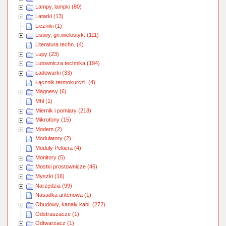
Lampy, lampki (80)
Latarki (13)
Liczniki (1)
Listwy, gn.wielostyk. (111)
Literatura techn. (4)
Lupy (23)
Lutownicza technika (194)
Ładowarki (33)
Łącznik termokurczl. (4)
Magnesy (6)
Mhl (1)
Miernik i pomiary (218)
Mikrofony (15)
Modem (2)
Modulatory (2)
Moduły Peltiera (4)
Monitory (5)
Mostki prostownicze (46)
Myszki (16)
Narzędzia (99)
Nasadka antenowa (1)
Obudowy, kanały kabl. (272)
Odstraszacze (1)
Odtwarzacz (1)