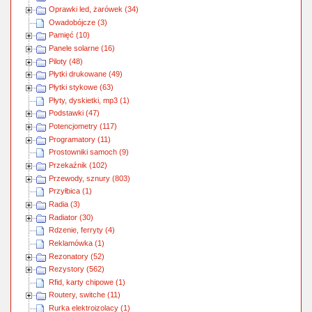
Oprawki led, żarówek (34)
Owadobójcze (3)
Pamięć (10)
Panele solarne (16)
Piloty (48)
Płytki drukowane (49)
Płytki stykowe (63)
Płyty, dyskietki, mp3 (1)
Podstawki (47)
Potencjometry (117)
Programatory (11)
Prostowniki samoch (9)
Przekaźnik (102)
Przewody, sznury (803)
Przyłbica (1)
Radia (3)
Radiator (30)
Rdzenie, ferryty (4)
Reklamówka (1)
Rezonatory (52)
Rezystory (562)
Rfid, karty chipowe (1)
Routery, switche (11)
Rurka elektroizolacy (1)