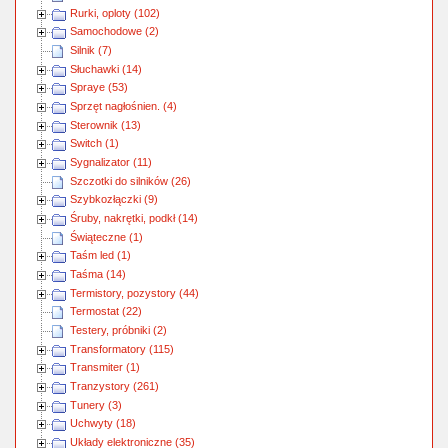
Rurki, oploty (102)
Samochodowe (2)
Silnik (7)
Słuchawki (14)
Spraye (53)
Sprzęt nagłośnien. (4)
Sterownik (13)
Switch (1)
Sygnalizator (11)
Szczotki do silników (26)
Szybkozłączki (9)
Śruby, nakrętki, podkł (14)
Świąteczne (1)
Taśm led (1)
Taśma (14)
Termistory, pozystory (44)
Termostat (22)
Testery, próbniki (2)
Transformatory (115)
Transmiter (1)
Tranzystory (261)
Tunery (3)
Uchwyty (18)
Układy elektroniczne (35)