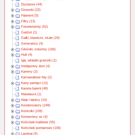
Dystanse (44)
Dzwonki (22)
Filament (5)
Filtry (13)
Fotoelementy (52)
Gadżet (1)
Gałki, klawisze, skale (24)
Generatory (4)
Głośniki, kolumny (166)
Hub (4)
Igły, wkładki gramofo (1)
Inteligentny dom (4)
Kamery (2)
Karnawałowe hity (2)
Karty pamięci (12)
Kaseta baterii (48)
Klawiatura (1)
Kleje i lakiery (10)
Kondensatory (249)
Kontrolki (109)
Konwertery av (4)
Końcówki kablowe (55)
Końcówki pomiarowe (106)
Laminat (5)