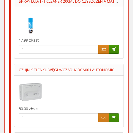
SPRAY LCD/TFT CLEANER 200ML DO CZYSZCZENIA MATRYC LCD/TFT
17.99 zł/szt
szt
CZUJNIK TLENKU WĘGLA/CZADU/ DCA001 AUTONOMICZNY 3XAA LUMIO
80.00 zł/szt
szt