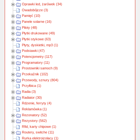
Oprawki led, żarówek (34)
Owadobójcze (3)
Pamięć (10)
Panele solarne (16)
Piloty (48)
Płytki drukowane (49)
Płytki stykowe (63)
Płyty, dyskietki, mp3 (1)
Podstawki (47)
Potencjometry (117)
Programatory (11)
Prostowniki samoch (9)
Przekaźnik (102)
Przewody, sznury (804)
Przyłbica (1)
Radia (3)
Radiator (30)
Rdzenie, ferryty (4)
Reklamówka (1)
Rezonatory (52)
Rezystory (562)
Rfid, karty chipowe (1)
Routery, switche (11)
Rurka elektroizolacy (1)