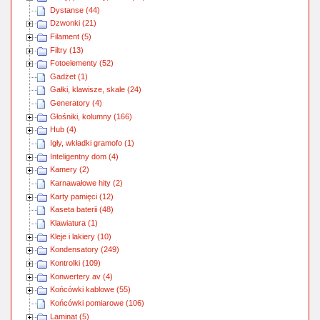
Dystanse (44)
Dzwonki (21)
Filament (5)
Filtry (13)
Fotoelementy (52)
Gadżet (1)
Gałki, klawisze, skale (24)
Generatory (4)
Głośniki, kolumny (166)
Hub (4)
Igły, wkładki gramofo (1)
Inteligentny dom (4)
Kamery (2)
Karnawałowe hity (2)
Karty pamięci (12)
Kaseta baterii (48)
Klawiatura (1)
Kleje i lakiery (10)
Kondensatory (249)
Kontrolki (109)
Konwertery av (4)
Końcówki kablowe (55)
Końcówki pomiarowe (106)
Laminat (5)