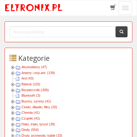
Schow
menu
Kategorie
Akumulatory (47)
Anteny i osp.ant. (139)
Ard (43)
Baterie (115)
Bezpieczniki (306)
Bluetooth (3)
Buzery, syreny (41)
Cewki, dławiki, filtry (20)
Chemia (41)
Czujniki (41)
Diaki, triaki, tyryst (39)
Diody (554)
Druty, przewody, kable (33)