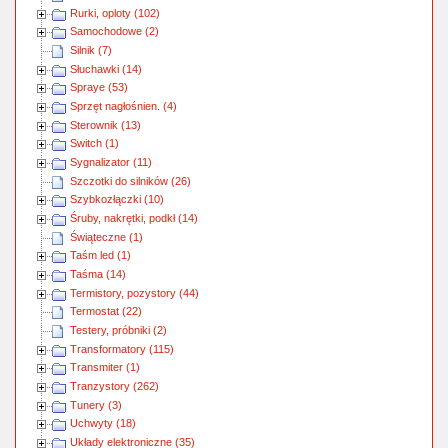
Rurki, oploty (102)
Samochodowe (2)
Silnik (7)
Słuchawki (14)
Spraye (53)
Sprzęt nagłośnien. (4)
Sterownik (13)
Switch (1)
Sygnalizator (11)
Szczotki do silników (26)
Szybkozłączki (10)
Śruby, nakrętki, podkł (14)
Świąteczne (1)
Taśm led (1)
Taśma (14)
Termistory, pozystory (44)
Termostat (22)
Testery, próbniki (2)
Transformatory (115)
Transmiter (1)
Tranzystory (262)
Tunery (3)
Uchwyty (18)
Układy elektroniczne (35)