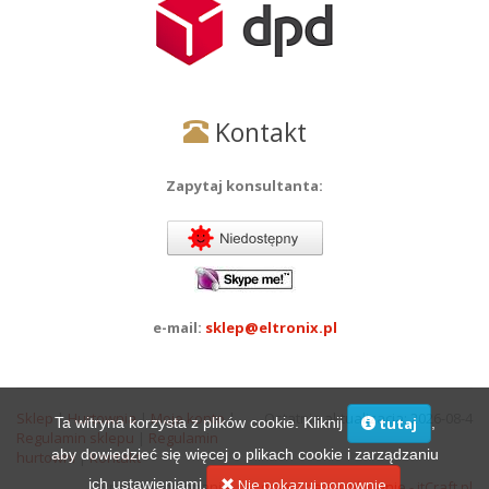
Kontakt
Zapytaj konsultanta:
e-mail:
sklep@eltronix.pl
Sklep
|
Hurtownia
|
Moje konto
|
Ostatnia aktualizacja: 2026-08-4
Ta witryna korzysta z plików cookie. Kliknij
,
tutaj
Regulamin sklepu
|
Regulamin
aby dowiedzieć się więcej o plikach cookie i zarządzaniu
hurtowni
|
Kontakt
ich ustawieniami.
Nie pokazuj ponownie
Projekt i wykonanie:
programy na zamówienie - itCraft.pl