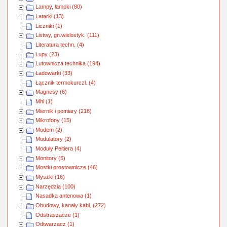
Lampy, lampki (80)
Latarki (13)
Liczniki (1)
Listwy, gn.wielostyk. (111)
Literatura techn. (4)
Lupy (23)
Lutownicza technika (194)
Ładowarki (33)
Łącznik termokurczl. (4)
Magnesy (6)
Mhl (1)
Miernik i pomiary (218)
Mikrofony (15)
Modem (2)
Modulatory (2)
Moduły Peltiera (4)
Monitory (5)
Mostki prostownicze (46)
Myszki (16)
Narzędzia (100)
Nasadka antenowa (1)
Obudowy, kanały kabl. (272)
Odstraszacze (1)
Odtwarzacz (1)