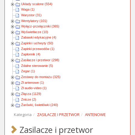
Układy scalone (554)
Waga (1)
Warystor (31)
Wentylatory (101)
Wyłącz-przełączniki (365)
Wyświetlacze (10)
Zabawki edykacyjne (4)
Zapinki i uchwyty (50)
Zapinki przewodów (1)
Zapłonnik (4)
Zasilacze i przetwor (298)
Zdalne sterowanie (5)
Zegar (1)
Zestawy do montażu (325)
Zł antenowe (1)
Zł audio-video (1)
Złącza (1129)
Znicze (2)
Żarówki, świetlówki (240)
Kategoria
ZASILACZE I PRZETWOR
ANTENOWE
Zasilacze i przetwor