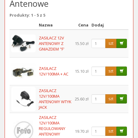
Antenowe
Produkty: 1 - 5 z 5
Nazwa
Cena
Dodaj
Obraz
ZASILACZ 12V
ANTENOWY Z
15.50 zł
szt
GNIAZDEM "F'
ZASILACZ
15.10 zł
szt
12V/100MA + AC
ZASILACZ
12V/100MA
25.60 zł
szt
ANTENOWY WTYK
JACK
ZASILACZ
12V/100MA
REGULOWANY
19.70 zł
szt
ANTENOWY