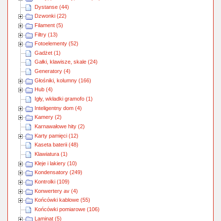
Dystanse (44)
Dzwonki (22)
Filament (5)
Filtry (13)
Fotoelementy (52)
Gadżet (1)
Gałki, klawisze, skale (24)
Generatory (4)
Głośniki, kolumny (166)
Hub (4)
Igły, wkładki gramofo (1)
Inteligentny dom (4)
Kamery (2)
Karnawałowe hity (2)
Karty pamięci (12)
Kaseta baterii (48)
Klawiatura (1)
Kleje i lakiery (10)
Kondensatory (249)
Kontrolki (109)
Konwertery av (4)
Końcówki kablowe (55)
Końcówki pomiarowe (106)
Laminat (5)