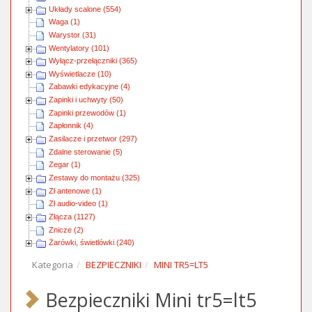
Układy scalone (554)
Waga (1)
Warystor (31)
Wentylatory (101)
Wyłącz-przełączniki (365)
Wyświetlacze (10)
Zabawki edykacyjne (4)
Zapinki i uchwyty (50)
Zapinki przewodów (1)
Zapłonnik (4)
Zasilacze i przetwor (297)
Zdalne sterowanie (5)
Zegar (1)
Zestawy do montażu (325)
Zł antenowe (1)
Zł audio-video (1)
Złącza (1127)
Znicze (2)
Żarówki, świetlówki (240)
Kategoria
BEZPIECZNIKI
MINI TR5=LT5
Bezpieczniki Mini tr5=lt5