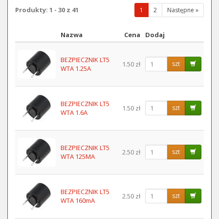
Produkty: 1 - 30 z 41
(wybrana
1
2
Następne »
strona)
Nazwa
Cena
Dodaj
Obraz
BEZPIECZNIK LT5
1.50 zł
szt
WTA 1.25A
BEZPIECZNIK LT5
1.50 zł
szt
WTA 1.6A
BEZPIECZNIK LT5
2.50 zł
szt
WTA 125MA
BEZPIECZNIK LT5
2.50 zł
szt
WTA 160mA