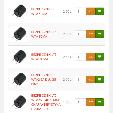
BEZPIECZNIK LT5
2.50 zł
szt
WTA 50MA
BEZPIECZNIK LT5
2.50 zł
szt
WTA 80MA
BEZPIECZNIK LT5
2.52 zł
szt
WTA100MA
BEZPIECZNIK LT5
WTA2.5A DŁUGIE
2.00 zł
szt
PINY
BEZPIECZNIK LT5
WTA2A 8.4X7.6MM
1.60 zł
szt
CHARAKTERYSTYKA
F 250V SIBA