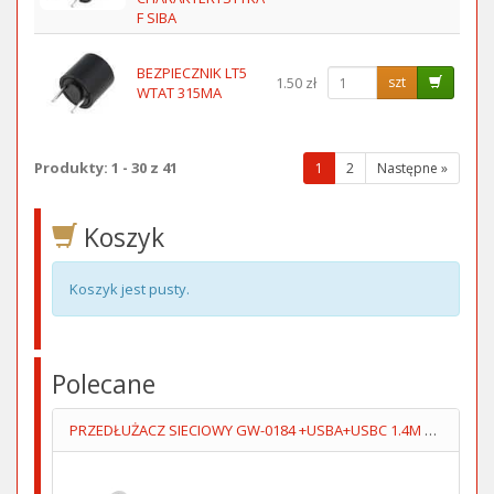
F SIBA
BEZPIECZNIK LT5
1.50 zł
szt
WTAT 315MA
Produkty: 1 - 30 z 41
(wybrana
1
2
Następne »
strona)
Koszyk
Koszyk jest pusty.
Polecane
PRZEDŁUŻACZ SIECIOWY GW-0184 +USBA+USBC 1.4M 3GN+WYŁĄCZNIK