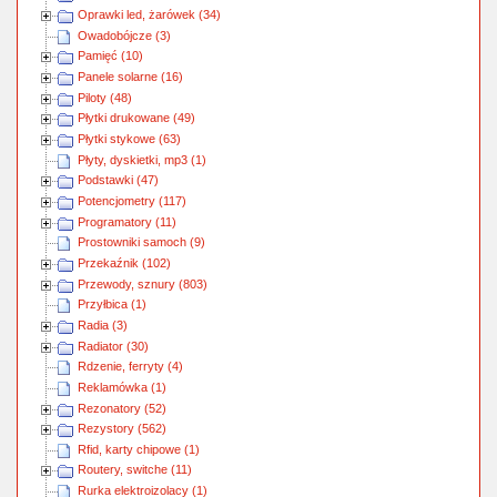
Oprawki led, żarówek (34)
Owadobójcze (3)
Pamięć (10)
Panele solarne (16)
Piloty (48)
Płytki drukowane (49)
Płytki stykowe (63)
Płyty, dyskietki, mp3 (1)
Podstawki (47)
Potencjometry (117)
Programatory (11)
Prostowniki samoch (9)
Przekaźnik (102)
Przewody, sznury (803)
Przyłbica (1)
Radia (3)
Radiator (30)
Rdzenie, ferryty (4)
Reklamówka (1)
Rezonatory (52)
Rezystory (562)
Rfid, karty chipowe (1)
Routery, switche (11)
Rurka elektroizolacy (1)