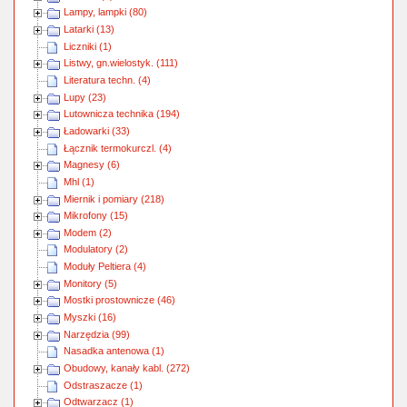
Lampy, lampki (80)
Latarki (13)
Liczniki (1)
Listwy, gn.wielostyk. (111)
Literatura techn. (4)
Lupy (23)
Lutownicza technika (194)
Ładowarki (33)
Łącznik termokurczl. (4)
Magnesy (6)
Mhl (1)
Miernik i pomiary (218)
Mikrofony (15)
Modem (2)
Modulatory (2)
Moduły Peltiera (4)
Monitory (5)
Mostki prostownicze (46)
Myszki (16)
Narzędzia (99)
Nasadka antenowa (1)
Obudowy, kanały kabl. (272)
Odstraszacze (1)
Odtwarzacz (1)