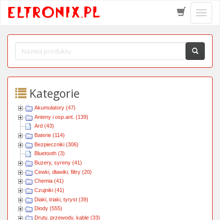
Schow
menu
Kategorie
Akumulatory (47)
Anteny i osp.ant. (139)
Ard (43)
Baterie (114)
Bezpieczniki (306)
Bluetooth (3)
Buzery, syreny (41)
Cewki, dławiki, filtry (20)
Chemia (41)
Czujniki (41)
Diaki, triaki, tyryst (39)
Diody (555)
Druty, przewody, kable (33)