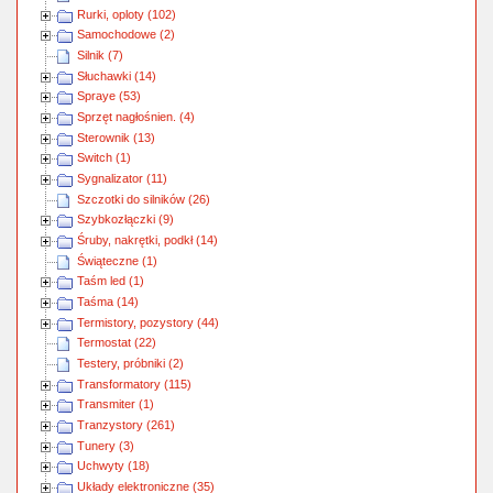
Rurki, oploty (102)
Samochodowe (2)
Silnik (7)
Słuchawki (14)
Spraye (53)
Sprzęt nagłośnien. (4)
Sterownik (13)
Switch (1)
Sygnalizator (11)
Szczotki do silników (26)
Szybkozłączki (9)
Śruby, nakrętki, podkł (14)
Świąteczne (1)
Taśm led (1)
Taśma (14)
Termistory, pozystory (44)
Termostat (22)
Testery, próbniki (2)
Transformatory (115)
Transmiter (1)
Tranzystory (261)
Tunery (3)
Uchwyty (18)
Układy elektroniczne (35)