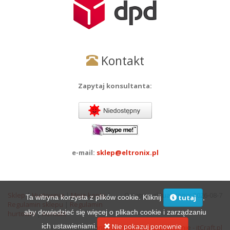
Kontakt
Zapytaj konsultanta:
e-mail:
sklep@eltronix.pl
Sklep
|
Hurtownia
|
Moje konto
|
Ostatnia aktualizacja: 2026-08-7
Ta witryna korzysta z plików cookie. Kliknij
,
tutaj
Regulamin sklepu
|
Regulamin
aby dowiedzieć się więcej o plikach cookie i zarządzaniu
hurtowni
|
Kontakt
ich ustawieniami.
Nie pokazuj ponownie
Projekt i wykonanie:
programy na zamówienie - itCraft.pl