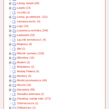
Lampy, lampki (80)
Latarki (13)
Liczniki (1)
Listwy, gn.wielostyk. (111)
Literatura techn. (4)
Lupy (23)
Lutownicza technika (194)
Ładowarki (33)
Łącznik termokurczl. (4)
Magnesy (6)
Mhl (1)
Miernik i pomiary (218)
Mikrofony (15)
Modem (2)
Modulatory (2)
Moduły Peltiera (4)
Monitory (5)
Mostki prostownicze (46)
Myszki (16)
Narzędzia (99)
Nasadka antenowa (1)
Obudowy, kanały kabl. (272)
Odstraszacze (1)
Odtwarzacz (1)