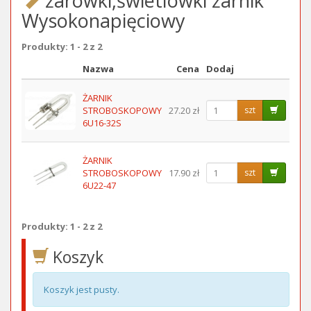
żarówki,świetlówki żarnik
Wysokonapięciowy
Produkty: 1 - 2 z 2
Nazwa
Cena
Dodaj
Obraz
ŻARNIK
STROBOSKOPOWY
27.20 zł
szt
6U16-32S
ŻARNIK
STROBOSKOPOWY
17.90 zł
szt
6U22-47
Produkty: 1 - 2 z 2
Koszyk
Koszyk jest pusty.