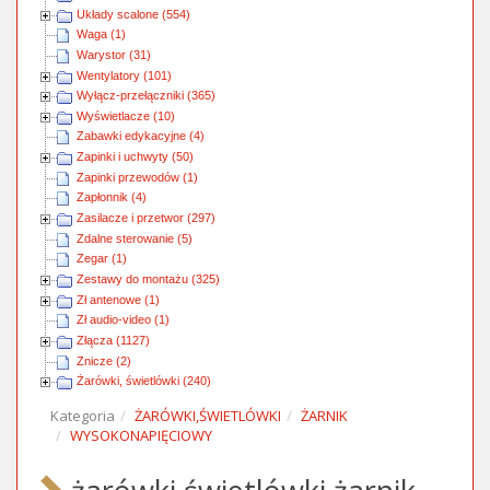
Układy scalone (554)
Waga (1)
Warystor (31)
Wentylatory (101)
Wyłącz-przełączniki (365)
Wyświetlacze (10)
Zabawki edykacyjne (4)
Zapinki i uchwyty (50)
Zapinki przewodów (1)
Zapłonnik (4)
Zasilacze i przetwor (297)
Zdalne sterowanie (5)
Zegar (1)
Zestawy do montażu (325)
Zł antenowe (1)
Zł audio-video (1)
Złącza (1127)
Znicze (2)
Żarówki, świetlówki (240)
Kategoria
ŻARÓWKI,ŚWIETLÓWKI
ŻARNIK
WYSOKONAPIĘCIOWY