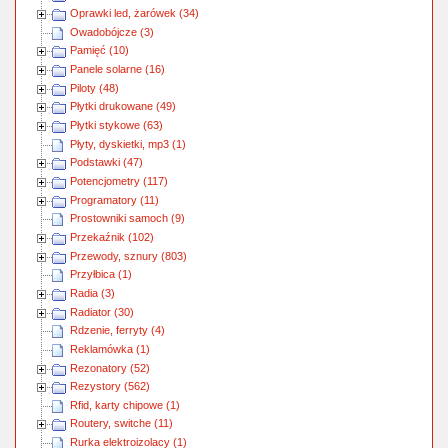
Oprawki led, żarówek (34)
Owadobójcze (3)
Pamięć (10)
Panele solarne (16)
Piloty (48)
Płytki drukowane (49)
Płytki stykowe (63)
Płyty, dyskietki, mp3 (1)
Podstawki (47)
Potencjometry (117)
Programatory (11)
Prostowniki samoch (9)
Przekaźnik (102)
Przewody, sznury (803)
Przyłbica (1)
Radia (3)
Radiator (30)
Rdzenie, ferryty (4)
Reklamówka (1)
Rezonatory (52)
Rezystory (562)
Rfid, karty chipowe (1)
Routery, switche (11)
Rurka elektroizolacy (1)