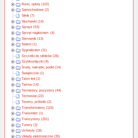
Rurki, oploty (102)
Samochodowe (2)
Silnik (7)
Słuchawki (14)
Spraye (53)
Sprzęt nagłośnien. (4)
Sterownik (13)
Switch (1)
Sygnalizator (11)
Szczotki do silników (26)
Szybkozłączki (9)
Śruby, nakrętki, podkł (14)
Świąteczne (1)
Taśm led (1)
Taśma (14)
Termistory, pozystory (44)
Termostat (22)
Testery, próbniki (2)
Transformatory (115)
Transmiter (1)
Tranzystory (261)
Tunery (3)
Uchwyty (18)
Układy elektroniczne (35)