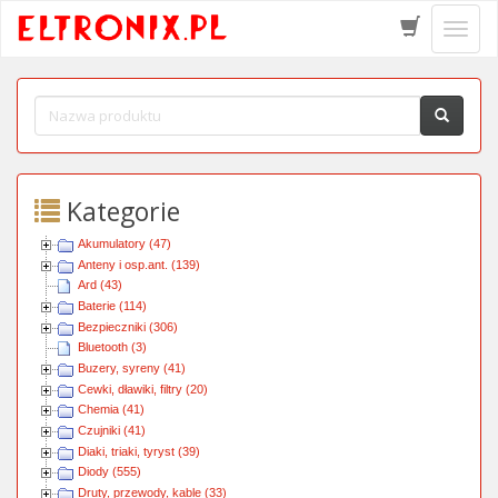
Schow
menu
Kategorie
Akumulatory (47)
Anteny i osp.ant. (139)
Ard (43)
Baterie (114)
Bezpieczniki (306)
Bluetooth (3)
Buzery, syreny (41)
Cewki, dławiki, filtry (20)
Chemia (41)
Czujniki (41)
Diaki, triaki, tyryst (39)
Diody (555)
Druty, przewody, kable (33)