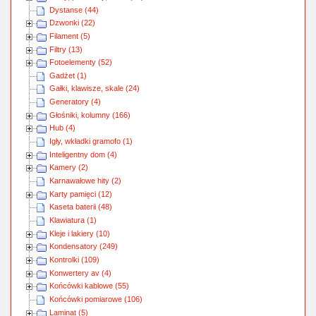
Dystanse (44)
Dzwonki (22)
Filament (5)
Filtry (13)
Fotoelementy (52)
Gadżet (1)
Gałki, klawisze, skale (24)
Generatory (4)
Głośniki, kolumny (166)
Hub (4)
Igły, wkładki gramofo (1)
Inteligentny dom (4)
Kamery (2)
Karnawałowe hity (2)
Karty pamięci (12)
Kaseta baterii (48)
Klawiatura (1)
Kleje i lakiery (10)
Kondensatory (249)
Kontrolki (109)
Konwertery av (4)
Końcówki kablowe (55)
Końcówki pomiarowe (106)
Laminat (5)