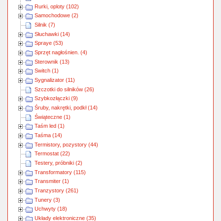
Rurki, oploty (102)
Samochodowe (2)
Silnik (7)
Słuchawki (14)
Spraye (53)
Sprzęt nagłośnien. (4)
Sterownik (13)
Switch (1)
Sygnalizator (11)
Szczotki do silników (26)
Szybkozłączki (9)
Śruby, nakrętki, podkł (14)
Świąteczne (1)
Taśm led (1)
Taśma (14)
Termistory, pozystory (44)
Termostat (22)
Testery, próbniki (2)
Transformatory (115)
Transmiter (1)
Tranzystory (261)
Tunery (3)
Uchwyty (18)
Układy elektroniczne (35)