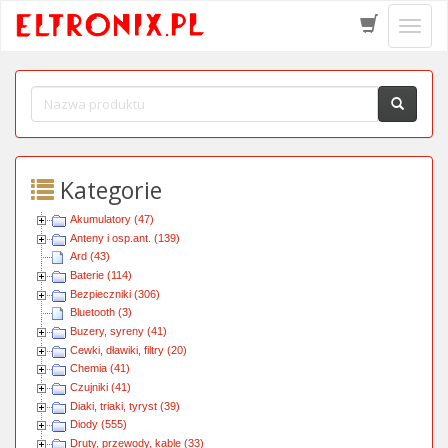
Schow
menu
Kategorie
Akumulatory (47)
Anteny i osp.ant. (139)
Ard (43)
Baterie (114)
Bezpieczniki (306)
Bluetooth (3)
Buzery, syreny (41)
Cewki, dławiki, filtry (20)
Chemia (41)
Czujniki (41)
Diaki, triaki, tyryst (39)
Diody (555)
Druty, przewody, kable (33)