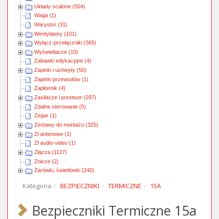
Układy scalone (554)
Waga (1)
Warystor (31)
Wentylatory (101)
Wyłącz-przełączniki (365)
Wyświetlacze (10)
Zabawki edykacyjne (4)
Zapinki i uchwyty (50)
Zapinki przewodów (1)
Zapłonnik (4)
Zasilacze i przetwor (297)
Zdalne sterowanie (5)
Zegar (1)
Zestawy do montażu (325)
Zł antenowe (1)
Zł audio-video (1)
Złącza (1127)
Znicze (2)
Żarówki, świetlówki (240)
Kategoria
BEZPIECZNIKI
TERMICZNE
15A
Bezpieczniki Termiczne 15a