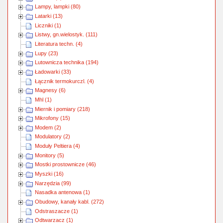
Lampy, lampki (80)
Latarki (13)
Liczniki (1)
Listwy, gn.wielostyk. (111)
Literatura techn. (4)
Lupy (23)
Lutownicza technika (194)
Ładowarki (33)
Łącznik termokurczl. (4)
Magnesy (6)
Mhl (1)
Miernik i pomiary (218)
Mikrofony (15)
Modem (2)
Modulatory (2)
Moduły Peltiera (4)
Monitory (5)
Mostki prostownicze (46)
Myszki (16)
Narzędzia (99)
Nasadka antenowa (1)
Obudowy, kanały kabl. (272)
Odstraszacze (1)
Odtwarzacz (1)