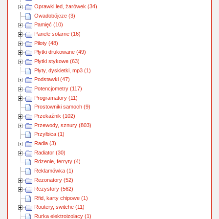
Oprawki led, żarówek (34)
Owadobójcze (3)
Pamięć (10)
Panele solarne (16)
Piloty (48)
Płytki drukowane (49)
Płytki stykowe (63)
Płyty, dyskietki, mp3 (1)
Podstawki (47)
Potencjometry (117)
Programatory (11)
Prostowniki samoch (9)
Przekaźnik (102)
Przewody, sznury (803)
Przyłbica (1)
Radia (3)
Radiator (30)
Rdzenie, ferryty (4)
Reklamówka (1)
Rezonatory (52)
Rezystory (562)
Rfid, karty chipowe (1)
Routery, switche (11)
Rurka elektroizolacy (1)