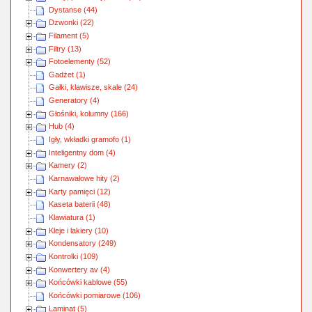
Dystanse (44)
Dzwonki (22)
Filament (5)
Filtry (13)
Fotoelementy (52)
Gadżet (1)
Gałki, klawisze, skale (24)
Generatory (4)
Głośniki, kolumny (166)
Hub (4)
Igły, wkładki gramofo (1)
Inteligentny dom (4)
Kamery (2)
Karnawałowe hity (2)
Karty pamięci (12)
Kaseta baterii (48)
Klawiatura (1)
Kleje i lakiery (10)
Kondensatory (249)
Kontrolki (109)
Konwertery av (4)
Końcówki kablowe (55)
Końcówki pomiarowe (106)
Laminat (5)