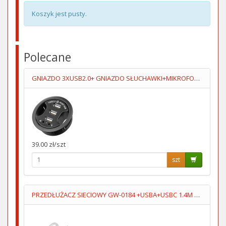
Koszyk jest pusty.
Polecane
GNIAZDO 3XUSB2.0+ GNIAZDO SŁUCHAWKI+MIKROFOPN 1.5M
39.00 zł/szt
szt
PRZEDŁUŻACZ SIECIOWY GW-0184 +USBA+USBC 1.4M 3GN+WYŁĄCZNIK