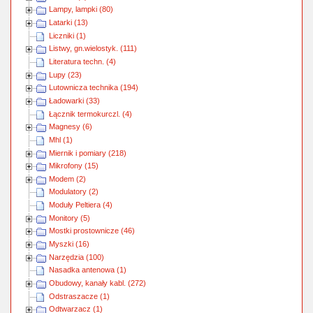
Lampy, lampki (80)
Latarki (13)
Liczniki (1)
Listwy, gn.wielostyk. (111)
Literatura techn. (4)
Lupy (23)
Lutownicza technika (194)
Ładowarki (33)
Łącznik termokurczl. (4)
Magnesy (6)
Mhl (1)
Miernik i pomiary (218)
Mikrofony (15)
Modem (2)
Modulatory (2)
Moduły Peltiera (4)
Monitory (5)
Mostki prostownicze (46)
Myszki (16)
Narzędzia (100)
Nasadka antenowa (1)
Obudowy, kanały kabl. (272)
Odstraszacze (1)
Odtwarzacz (1)