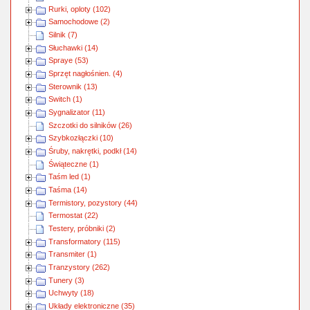
Rurki, oploty (102)
Samochodowe (2)
Silnik (7)
Słuchawki (14)
Spraye (53)
Sprzęt nagłośnien. (4)
Sterownik (13)
Switch (1)
Sygnalizator (11)
Szczotki do silników (26)
Szybkozłączki (10)
Śruby, nakrętki, podkł (14)
Świąteczne (1)
Taśm led (1)
Taśma (14)
Termistory, pozystory (44)
Termostat (22)
Testery, próbniki (2)
Transformatory (115)
Transmiter (1)
Tranzystory (262)
Tunery (3)
Uchwyty (18)
Układy elektroniczne (35)