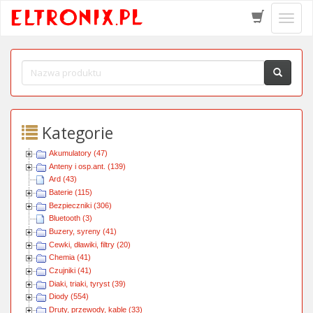
Schow
menu
Kategorie
Akumulatory (47)
Anteny i osp.ant. (139)
Ard (43)
Baterie (115)
Bezpieczniki (306)
Bluetooth (3)
Buzery, syreny (41)
Cewki, dławiki, filtry (20)
Chemia (41)
Czujniki (41)
Diaki, triaki, tyryst (39)
Diody (554)
Druty, przewody, kable (33)