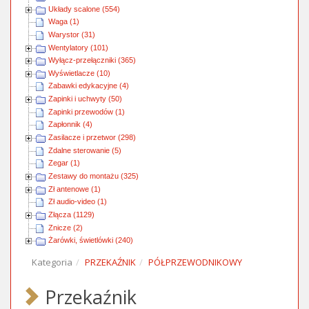
Układy scalone (554)
Waga (1)
Warystor (31)
Wentylatory (101)
Wyłącz-przełączniki (365)
Wyświetlacze (10)
Zabawki edykacyjne (4)
Zapinki i uchwyty (50)
Zapinki przewodów (1)
Zapłonnik (4)
Zasilacze i przetwor (298)
Zdalne sterowanie (5)
Zegar (1)
Zestawy do montażu (325)
Zł antenowe (1)
Zł audio-video (1)
Złącza (1129)
Znicze (2)
Żarówki, świetlówki (240)
Kategoria
PRZEKAŹNIK
PÓŁPRZEWODNIKOWY
Przekaźnik