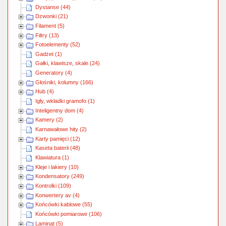
Dystanse (44)
Dzwonki (21)
Filament (5)
Filtry (13)
Fotoelementy (52)
Gadżet (1)
Gałki, klawisze, skale (24)
Generatory (4)
Głośniki, kolumny (166)
Hub (4)
Igły, wkładki gramofo (1)
Inteligentny dom (4)
Kamery (2)
Karnawałowe hity (2)
Karty pamięci (12)
Kaseta baterii (48)
Klawiatura (1)
Kleje i lakiery (10)
Kondensatory (249)
Kontrolki (109)
Konwertery av (4)
Końcówki kablowe (55)
Końcówki pomiarowe (106)
Laminat (5)