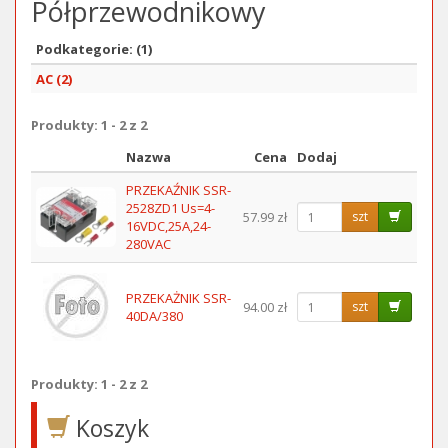
Półprzewodnikowy
Podkategorie: (1)
AC (2)
Produkty: 1 - 2 z 2
Nazwa
Cena
Dodaj
Obraz
PRZEKAŹNIK SSR-
2528ZD1 Us=4-
57.99 zł
szt
16VDC,25A,24-
280VAC
PRZEKAŻNIK SSR-
94.00 zł
szt
40DA/380
Produkty: 1 - 2 z 2
Koszyk