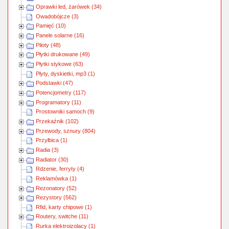
Oprawki led, żarówek (34)
Owadobójcze (3)
Pamięć (10)
Panele solarne (16)
Piloty (48)
Płytki drukowane (49)
Płytki stykowe (63)
Płyty, dyskietki, mp3 (1)
Podstawki (47)
Potencjometry (117)
Programatory (11)
Prostowniki samoch (9)
Przekaźnik (102)
Przewody, sznury (804)
Przyłbica (1)
Radia (3)
Radiator (30)
Rdzenie, ferryty (4)
Reklamówka (1)
Rezonatory (52)
Rezystory (562)
Rfid, karty chipowe (1)
Routery, switche (11)
Rurka elektroizolacy (1)