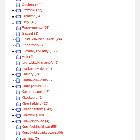
Dystanse (44)
Dzwonki (22)
Filament (5)
Filtry (13)
Fotoelementy (52)
Gadżet (1)
Gałki, klawisze, skale (24)
Generatory (4)
Głośniki, kolumny (166)
Hub (4)
Igły, wkładki gramofo (1)
Inteligentny dom (4)
Kamery (2)
Karnawałowe hity (2)
Karty pamięci (12)
Kaseta baterii (48)
Klawiatura (1)
Kleje i lakiery (10)
Kondensatory (249)
Kontrolki (109)
Konwertery av (4)
Końcówki kablowe (55)
Końcówki pomiarowe (106)
Laminat (5)