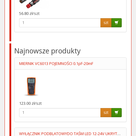
56.80 zł/szt
szt
Najnowsze produkty
MIERNIK VC6013 POJEMNOŚCI 0.1pF-20mF
123.00 zł/szt
szt
WYŁĄCZNIK PODBLATOWYDO TAŚM LED 12-24V UKRYTY,PRZYKLEJANY