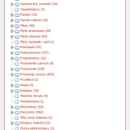
Oprawki led, żarówek (34)
Owadobójcze (3)
Pamięć (10)
Panele solarne (16)
Piloty (48)
Płytki drukowane (49)
Płytki stykowe (63)
Płyty, dyskietki, mp3 (1)
Podstawki (47)
Potencjometry (117)
Programatory (11)
Prostowniki samoch (9)
Przekaźnik (102)
Przewody, sznury (803)
Przyłbica (1)
Radia (3)
Radiator (30)
Rdzenie, ferryty (4)
Reklamówka (1)
Rezonatory (52)
Rezystory (562)
Rfid, karty chipowe (1)
Routery, switche (11)
Rurka elektroizolacy (1)