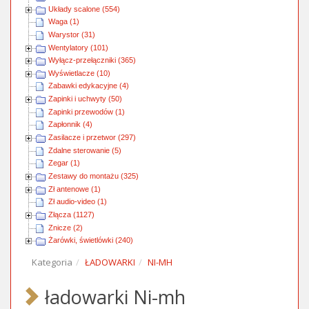
Układy scalone (554)
Waga (1)
Warystor (31)
Wentylatory (101)
Wyłącz-przełączniki (365)
Wyświetlacze (10)
Zabawki edykacyjne (4)
Zapinki i uchwyty (50)
Zapinki przewodów (1)
Zapłonnik (4)
Zasilacze i przetwor (297)
Zdalne sterowanie (5)
Zegar (1)
Zestawy do montażu (325)
Zł antenowe (1)
Zł audio-video (1)
Złącza (1127)
Znicze (2)
Żarówki, świetlówki (240)
Kategoria
ŁADOWARKI
NI-MH
ładowarki Ni-mh