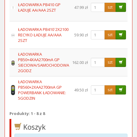
ŁADOWARKA PB410 GP
47.99 zł
szt
ŁADUJE AA/AAA 2SZT
ŁADOWARKA PB410˙2X2100
RECYKO ŁADUJE AA/AAA
59.90 zł
szt
2SZT
ŁADOWARKA
PB50+4XAA2700mA GP
162.00 zł
szt
SIECIOWA/SAMOCHODOWA
2GODZ
ŁADOWARKA
PB560+2XAA2700mA GP
49.50 zł
szt
POWERBANK ŁADOWANIE:
5GODZIN
Produkty: 1 - 8 z 8
Koszyk