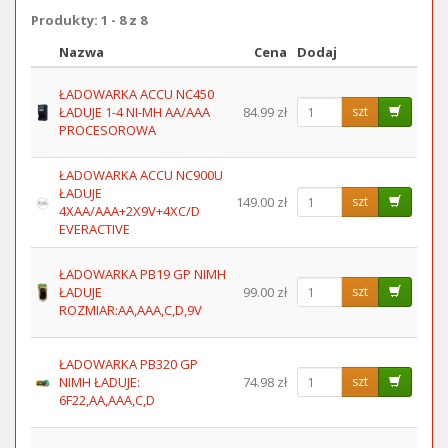
Produkty: 1 - 8 z 8
Nazwa
Cena
Dodaj
Obraz
ŁADOWARKA ACCU NC450
ŁADUJE 1-4 NI-MH AA/AAA
84.99 zł
szt
PROCESOROWA
ŁADOWARKA ACCU NC900U
ŁADUJE
149.00 zł
szt
4XAA/AAA+2X9V+4XC/D
EVERACTIVE
ŁADOWARKA PB19 GP NIMH
ŁADUJE
99.00 zł
szt
ROZMIAR:AA,AAA,C,D,9V
ŁADOWARKA PB320 GP
NIMH ŁADUJE:
74.98 zł
szt
6F22,AA,AAA,C,D