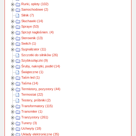
Rurki, oploty (102)
Samochodowe (2)
Silnik (7)
Słuchawki (14)
Spraye (53)
Sprzęt nagłośnien. (4)
Sterownik (13)
Switch (1)
Sygnalizator (11)
Szczotki do silników (26)
Szybkozłączki (9)
Śruby, nakrętki, podkł (14)
Świąteczne (1)
Taśm led (1)
Taśma (14)
Termistory, pozystory (44)
Termostat (22)
Testery, próbniki (2)
Transformatory (115)
Transmiter (1)
Tranzystory (261)
Tunery (3)
Uchwyty (18)
Układy elektroniczne (35)