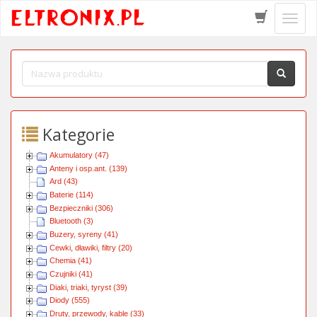
Schow
menu
Kategorie
Akumulatory (47)
Anteny i osp.ant. (139)
Ard (43)
Baterie (114)
Bezpieczniki (306)
Bluetooth (3)
Buzery, syreny (41)
Cewki, dławiki, filtry (20)
Chemia (41)
Czujniki (41)
Diaki, triaki, tyryst (39)
Diody (555)
Druty, przewody, kable (33)