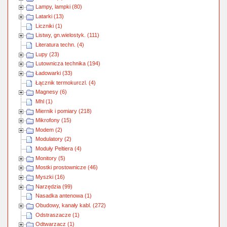
Lampy, lampki (80)
Latarki (13)
Liczniki (1)
Listwy, gn.wielostyk. (111)
Literatura techn. (4)
Lupy (23)
Lutownicza technika (194)
Ładowarki (33)
Łącznik termokurczl. (4)
Magnesy (6)
Mhl (1)
Miernik i pomiary (218)
Mikrofony (15)
Modem (2)
Modulatory (2)
Moduły Peltiera (4)
Monitory (5)
Mostki prostownicze (46)
Myszki (16)
Narzędzia (99)
Nasadka antenowa (1)
Obudowy, kanały kabl. (272)
Odstraszacze (1)
Odtwarzacz (1)