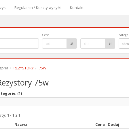
zyk
Regulamin / Koszty wysyłki
Kontakt
od
Cena
:
Kategor
Cena
Kategor
zł
zł
dow
do:
goria
REZYSTORY
75W
ezystory 75w
tegorie: (1)
y: 1 - 1 z 1
Nazwa
Cena
Dodaj