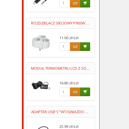
szt
ROZDZIELACZ SIECIOWY P903W 16AA BIAŁY IP20 3GNIAZDA UZIOM
11.00 zł/szt
szt
MODUŁ TERMOMETRU LCD Z SONDĄ -50ST+100ST PRZEWÓD 5M
16.80 zł/szt
szt
ADAPTER USB"C"WT/GNIAZDO GN3.5 0.15M
25.99 zł/szt