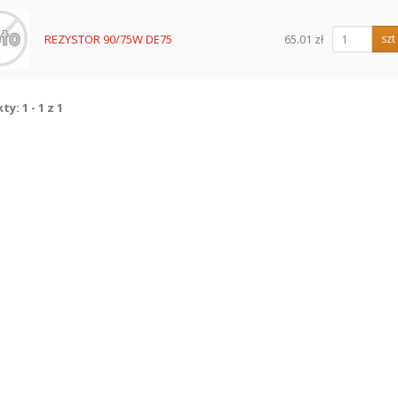
z
REZYSTOR 90/75W DE75
65.01 zł
szt
y: 1 - 1 z 1