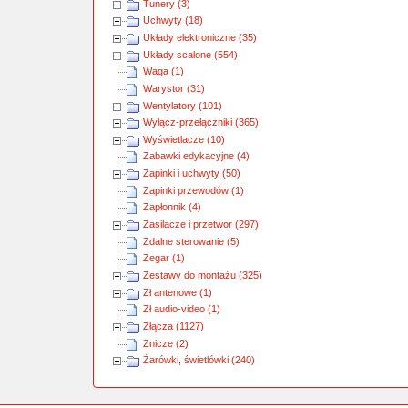
Tunery (3)
Uchwyty (18)
Układy elektroniczne (35)
Układy scalone (554)
Waga (1)
Warystor (31)
Wentylatory (101)
Wyłącz-przełączniki (365)
Wyświetlacze (10)
Zabawki edykacyjne (4)
Zapinki i uchwyty (50)
Zapinki przewodów (1)
Zapłonnik (4)
Zasilacze i przetwor (297)
Zdalne sterowanie (5)
Zegar (1)
Zestawy do montażu (325)
Zł antenowe (1)
Zł audio-video (1)
Złącza (1127)
Znicze (2)
Żarówki, świetlówki (240)