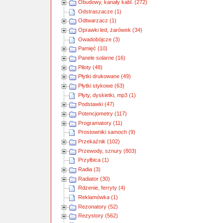
Obudowy, kanały kabl. (272)
Odstraszacze (1)
Odtwarzacz (1)
Oprawki led, żarówek (34)
Owadobójcze (3)
Pamięć (10)
Panele solarne (16)
Piloty (48)
Płytki drukowane (49)
Płytki stykowe (63)
Płyty, dyskietki, mp3 (1)
Podstawki (47)
Potencjometry (117)
Programatory (11)
Prostowniki samoch (9)
Przekaźnik (102)
Przewody, sznury (803)
Przyłbica (1)
Radia (3)
Radiator (30)
Rdzenie, ferryty (4)
Reklamówka (1)
Rezonatory (52)
Rezystory (562)