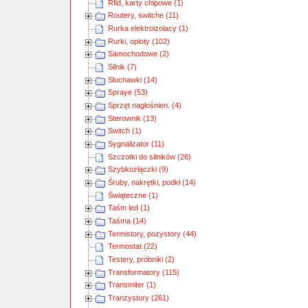
Rfid, karty chipowe (1)
Routery, switche (11)
Rurka elektroizolacy (1)
Rurki, oploty (102)
Samochodowe (2)
Silnik (7)
Słuchawki (14)
Spraye (53)
Sprzęt nagłośnien. (4)
Sterownik (13)
Switch (1)
Sygnalizator (11)
Szczotki do silników (26)
Szybkozłączki (9)
Śruby, nakrętki, podkł (14)
Świąteczne (1)
Taśm led (1)
Taśma (14)
Termistory, pozystory (44)
Termostat (22)
Testery, próbniki (2)
Transformatory (115)
Transmiter (1)
Tranzystory (261)