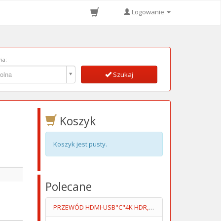
Logowanie
ia:
ia:
olna
Szukaj
Koszyk
Koszyk jest pusty.
Polecane
PRZEWÓD HDMI-USB"C"4K HDR,3D,HDCP2.2,18Gbps 2m KM1249