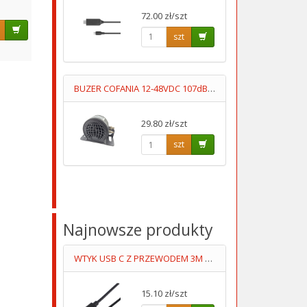
72.00 zł/szt
szt
BUZER COFANIA 12-48VDC 107dB "SYGNAŁ COFANIA"
29.80 zł/szt
szt
Najnowsze produkty
WTYK USB C Z PRZEWODEM 3M 4STYKOWY
15.10 zł/szt