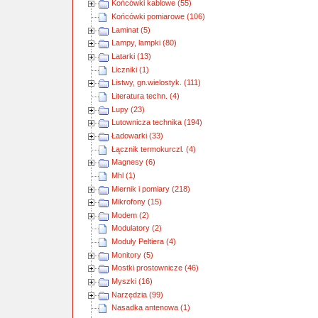
Końcówki kablowe (55)
Końcówki pomiarowe (106)
Laminat (5)
Lampy, lampki (80)
Latarki (13)
Liczniki (1)
Listwy, gn.wielostyk. (111)
Literatura techn. (4)
Lupy (23)
Lutownicza technika (194)
Ładowarki (33)
Łącznik termokurczl. (4)
Magnesy (6)
Mhl (1)
Miernik i pomiary (218)
Mikrofony (15)
Modem (2)
Modulatory (2)
Moduły Peltiera (4)
Monitory (5)
Mostki prostownicze (46)
Myszki (16)
Narzędzia (99)
Nasadka antenowa (1)