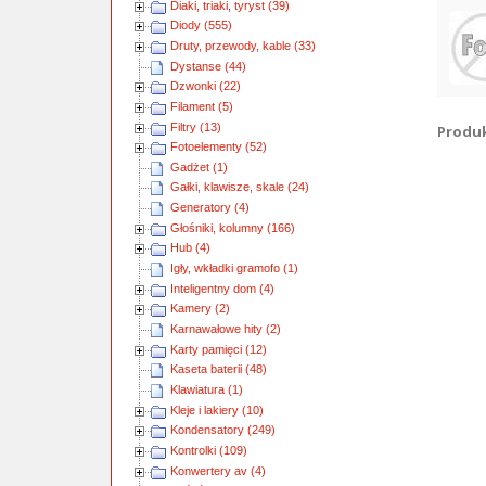
Obra
Diaki, triaki, tyryst (39)
Diody (555)
Druty, przewody, kable (33)
Dystanse (44)
Dzwonki (22)
Filament (5)
Filtry (13)
Produkt
Fotoelementy (52)
Gadżet (1)
Gałki, klawisze, skale (24)
Generatory (4)
Głośniki, kolumny (166)
Hub (4)
Igły, wkładki gramofo (1)
Inteligentny dom (4)
Kamery (2)
Karnawałowe hity (2)
Karty pamięci (12)
Kaseta baterii (48)
Klawiatura (1)
Kleje i lakiery (10)
Kondensatory (249)
Kontrolki (109)
Konwertery av (4)