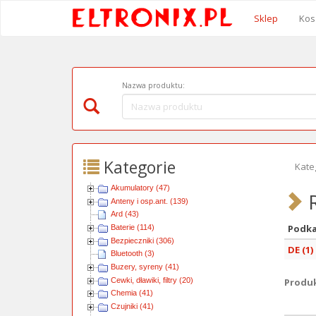
Sklep
Kos
Nazwa produktu:
Kategorie
Kate
Akumulatory (47)
R
Anteny i osp.ant. (139)
Ard (43)
Podka
Baterie (114)
Bezpieczniki (306)
DE (1)
Bluetooth (3)
Buzery, syreny (41)
Cewki, dławiki, filtry (20)
Produkt
Chemia (41)
Czujniki (41)