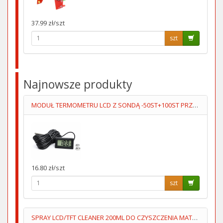
37.99 zł/szt
szt
Najnowsze produkty
MODUŁ TERMOMETRU LCD Z SONDĄ -50ST+100ST PRZEWÓD 5M
16.80 zł/szt
szt
SPRAY LCD/TFT CLEANER 200ML DO CZYSZCZENIA MATRYC LCD/TFT