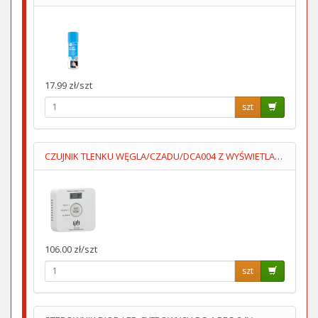
17.99 zł/szt
szt
CZUJNIK TLENKU WĘGLA/CZADU/DCA004 Z WYŚWIETLACZEM 2XAA LUMIO
106.00 zł/szt
szt