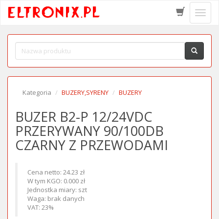
Schow
menu
Kategoria
BUZERY,SYRENY
BUZERY
BUZER B2-P 12/24VDC
PRZERYWANY 90/100DB
CZARNY Z PRZEWODAMI
Cena netto: 24.23 zł
W tym KGO: 0.000 zł
Jednostka miary: szt
Waga: brak danych
VAT: 23%