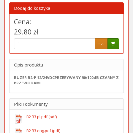
Dodaj do koszyka
Cena:
29.80 zł
szt
Opis produktu
BUZER B2-P 12/24VDCPRZERYWANY 90/100dB CZARNY Z
PRZEWODAM
I
Pliki i dokumenty
B2 B3 pl.pdf (pdf)
B2 B3 eng.pdf (pdf)