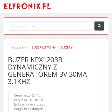
Kategoria
BUZERY,SYRENY
BUZERY
BUZER KPX1203B
DYNAMICZNY Z
GENERATOREM 3V 30MA
3.1KHZ
Cena netto: 2.44 zł
W tym KGO: 0.000 zł
Jednostka miary: szt
Waga: brak danych