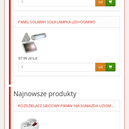
szt
PANEL SOLARNY SOL9 LAMPKA LED+OGNIWO
97.99 zł/szt
szt
Najnowsze produkty
ROZDZIELACZ SIECIOWY P904W 16A 3GNIAZDA UZIOM WYŁĄCZNIK