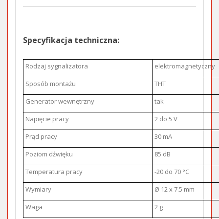
Specyfikacja techniczna:
Rodzaj sygnalizatora
elektromagnetyczny
Sposób montażu
THT
Generator wewnętrzny
tak
Napięcie pracy
2 do 5 V
Prąd pracy
30 mA
Poziom dźwięku
85 dB
Temperatura pracy
-20 do 70 °C
Wymiary
Ø 12 x 7.5 mm
Waga
2 g