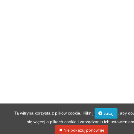
Ta witryna korzysta z plików cookie. Kliknij
, aby do
tutaj
się więcej o plikach cookie i zarządzaniu ich ustawieniam
Nie pokazuj ponownie