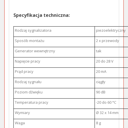
Specyfikacja techniczna:
Rodzaj sygnalizatora
piezoelektryczny
Sposób montażu
2 x przewody
Generator wewnętrzny
tak
Napięcie pracy
20 do 28 V
Prąd pracy
20 mA
Rodzaj sygnału
ciągły
Poziom dźwięku
90 dB
Temperatura pracy
-20 do 60 °C
Wymiary
Ø 32 x 14 mm
Waga
8 g