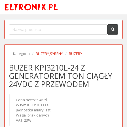
Kategoria
BUZERY,SYRENY
BUZERY
BUZER KPI3210L-24 Z
GENERATOREM TON CIĄGŁY
24VDC Z PRZEWODEM
Cena netto: 5.45 zł
W tym KGO: 0.000 zł
Jednostka miary: szt
Waga: brak danych
VAT: 23%