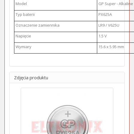
Model
GP Super - Alkaline
Typ baterii
PX625A
Oznaczenie zamiennika
LR9 / V625U
Napięcie
1.5 V
Wymiary
15.6 x 5.95 mm
Zdjęcia produktu