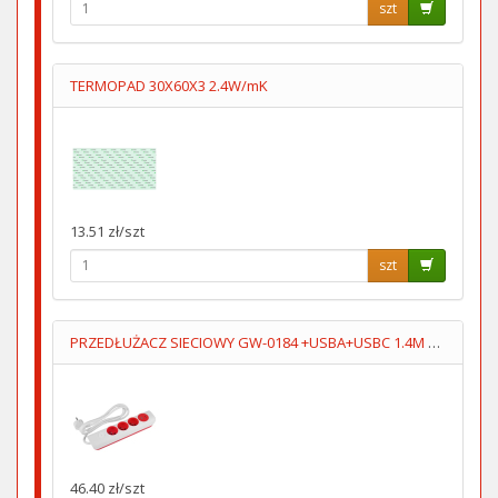
szt
TERMOPAD 30X60X3 2.4W/mK
13.51 zł/szt
szt
PRZEDŁUŻACZ SIECIOWY GW-0184 +USBA+USBC 1.4M 3GN+WYŁĄCZNIK
46.40 zł/szt