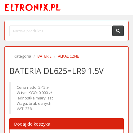
Kategoria
BATERIE
ALKALICZNE
BATERIA DL625=LR9 1.5V
Cena netto: 5.45 zł
W tym KGO: 0.000 zł
Jednostka miary: szt
Waga: brak danych
VAT: 23%
Dodaj do koszyka