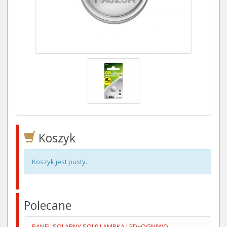
Koszyk
Koszyk jest pusty.
Polecane
PANEL SOLARNY SOL9 LAMPKA LED+OGNIWO