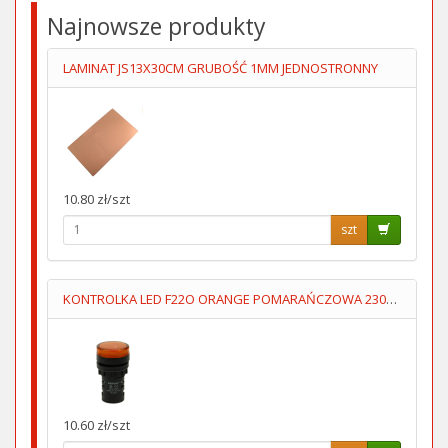
Najnowsze produkty
LAMINAT JS13X30CM GRUBOŚĆ 1MM JEDNOSTRONNY
10.80 zł/szt
szt
KONTROLKA LED F22O ORANGE POMARAŃCZOWA 230V AC FImontaź=22mm
10.60 zł/szt