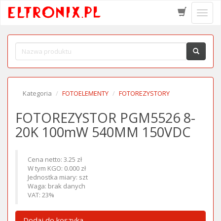
Schow
menu
Kategoria
FOTOELEMENTY
FOTOREZYSTORY
FOTOREZYSTOR PGM5526 8-
20K 100mW 540MM 150VDC
Cena netto: 3.25 zł
W tym KGO: 0.000 zł
Jednostka miary: szt
Waga: brak danych
VAT: 23%
Dodaj do koszyka