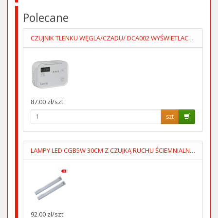
Polecane
CZUJNIK TLENKU WĘGLA/CZADU/ DCA002 WYŚWIETLACZ 3XAA LUMIO
87.00 zł/szt
szt
LAMPY LED CGB5W 30CM Z CZUJKĄ RUCHU ŚCIEMNIALNE KPL=2SZT
92.00 zł/szt