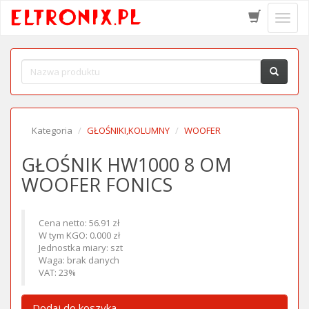
Schow
menu
Kategoria
GŁOŚNIKI,KOLUMNY
WOOFER
GŁOŚNIK HW1000 8 OM
WOOFER FONICS
Cena netto: 56.91 zł
W tym KGO: 0.000 zł
Jednostka miary: szt
Waga: brak danych
VAT: 23%
Dodaj do koszyka