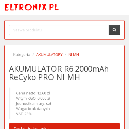
Kategoria
AKUMULATORY
NI-MH
AKUMULATOR R6 2000mAh
ReCyko PRO NI-MH
Cena netto: 12.60 zł
W tym KGO: 0.000 zł
Jednostka miary: szt
Waga: brak danych
VAT: 23%
Dodaj do koszyka