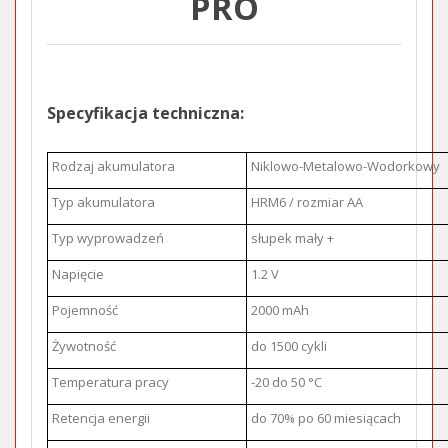
PRO
Specyfikacja techniczna:
Rodzaj akumulatora
Niklowo-Metalowo-Wodorkowy
Typ akumulatora
HRM6 / rozmiar AA
Typ wyprowadzeń
słupek mały +
Napięcie
1.2 V
Pojemność
2000 mAh
Żywotność
do 1500 cykli
Temperatura pracy
-20 do 50 °C
Retencja energii
do 70% po 60 miesiącach