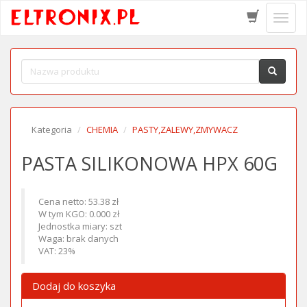
Schow
menu
Kategoria
CHEMIA
PASTY,ZALEWY,ZMYWACZ
PASTA SILIKONOWA HPX 60G
Cena netto: 53.38 zł
W tym KGO: 0.000 zł
Jednostka miary: szt
Waga: brak danych
VAT: 23%
Dodaj do koszyka