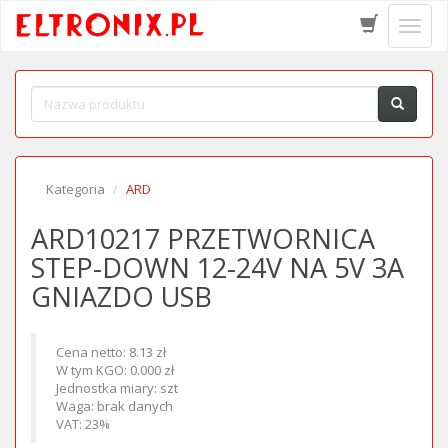
Schow
menu
Kategoria
ARD
ARD10217 PRZETWORNICA
STEP-DOWN 12-24V NA 5V 3A
GNIAZDO USB
Cena netto: 8.13 zł
W tym KGO: 0.000 zł
Jednostka miary: szt
Waga: brak danych
VAT: 23%