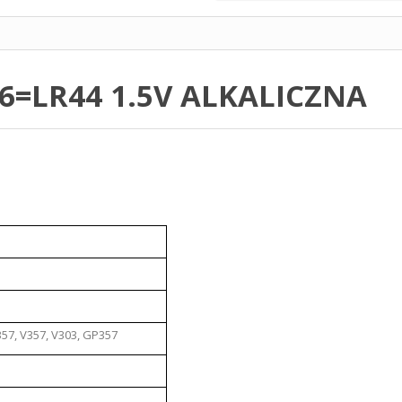
6=LR44 1.5V ALKALICZNA
357, V357, V303, GP357