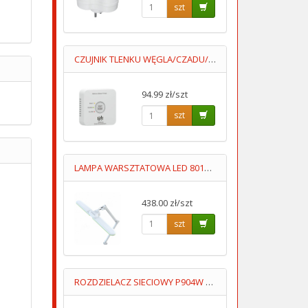
szt
CZUJNIK TLENKU WĘGLA/CZADU/ DCA003 2XAA LUMIO
94.99 zł/szt
szt
LAMPA WARSZTATOWA LED 8017D5 3-23W BARWA CIEPŁA/ZIMNA
438.00 zł/szt
szt
ROZDZIELACZ SIECIOWY P904W 16A 3GNIAZDA UZIOM WYŁĄCZNIK