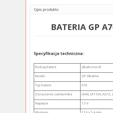
Opis produktu
BATERIA GP A7
Specyfikacja techniczna:
Rodzaj baterii
alkaliczna LR
Model
GP Alkaline
Typ baterii
A76
Oznaczenie zamiennika
LR44, LR1154, AG13, 
Napięcie
1.5 V
Wymiary
11.6 x 5.4 mm