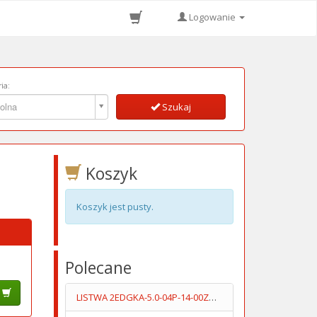
Logowanie
ia:
ia:
olna
Szukaj
Koszyk
Koszyk jest pusty.
Polecane
LISTWA 2EDGKA-5.0-04P-14-00ZH STYK 15A/300V FOSFOROBRĄZ