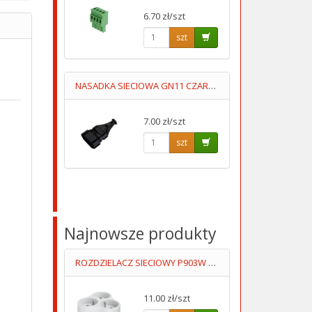
6.70 zł/szt
szt
NASADKA SIECIOWA GN11 CZARNA PŁASKA
7.00 zł/szt
szt
Najnowsze produkty
ROZDZIELACZ SIECIOWY P903W 16AA BIAŁY IP20 3GNIAZDA UZIOM
11.00 zł/szt