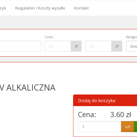
zyk
Regulamin / Koszty wysyłki
Kontakt
od
Cena
:
Kategor
Cena
Kategor
zł
zł
dow
do:
5V ALKALICZNA
Dodaj do koszyka
Cena:
3.60 zł
szt