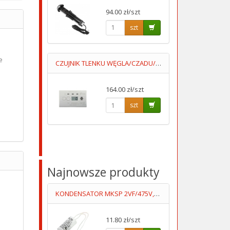
94.00 zł/szt
szt
e
CZUJNIK TLENKU WĘGLA/CZADU/ KIDDE-10LLCO Z WBUDOWANĄ BATERIĄ
164.00 zł/szt
szt
Najnowsze produkty
KONDENSATOR MKSP 2VF/475V,PRZEWODY DUCATI
11.80 zł/szt