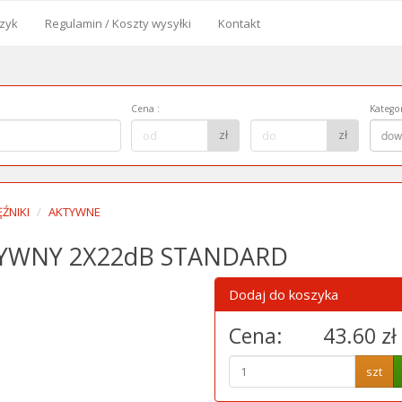
zyk
Regulamin / Koszty wysyłki
Kontakt
od
Cena
:
Kategor
Cena
Kategor
zł
zł
dow
do:
ŹNIKI
AKTYWNE
YWNY 2X22dB STANDARD
Dodaj do koszyka
Cena:
43.60 zł
szt