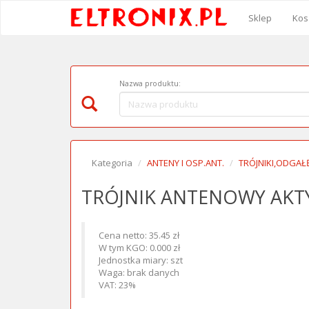
Sklep
Kos
Nazwa produktu:
Kategoria
ANTENY I OSP.ANT.
TRÓJNIKI,ODGAŁĘ
TRÓJNIK ANTENOWY AKT
Cena netto: 35.45 zł
W tym KGO: 0.000 zł
Jednostka miary: szt
Waga: brak danych
VAT: 23%