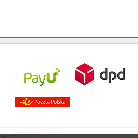
ulamin hurtowni
|
Kontakt