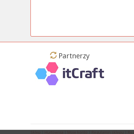
Partnerzy
Sklep
|
Hurtownia
|
Moje konto
|
Regulamin sklepu
|
Reg