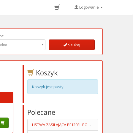
Logowanie
ia:
ia:
olna
Szukaj
Koszyk
Koszyk jest pusty.
Polecane
LISTWA ZASILAJĄCA PF1203L PODBLATOWA 3 GNIAZDA 1.4M