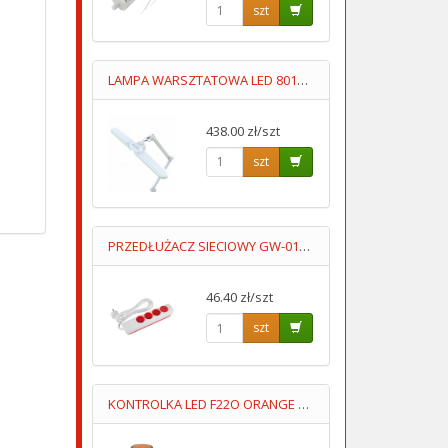
szt
LAMPA WARSZTATOWA LED 8017D5 3-23W BARWA CIEPŁA/ZIMNA
438.00 zł/szt
szt
PRZEDŁUŻACZ SIECIOWY GW-0184 +USBA+USBC 1.4M 3GN+WYŁĄCZNIK
46.40 zł/szt
szt
KONTROLKA LED F22O ORANGE POMARAŃCZOWA 230V AC FImontaź=22mm