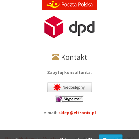
Kontakt
Zapytaj konsultanta:
e-mail:
sklep@eltronix.pl
Sklep
|
Hurtownia
|
Moje konto
|
Ostatnia aktualizacja: 2026-08-4