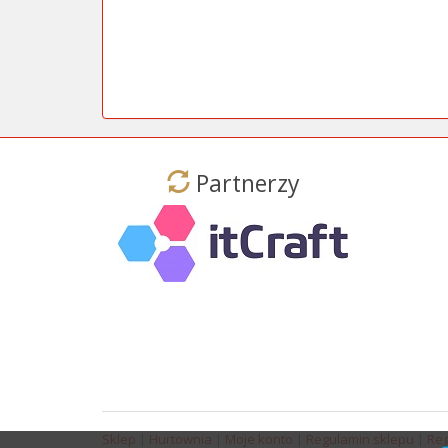
Partnerzy
Sklep
|
Hurtownia
|
Moje konto
|
Regulamin sklepu
|
Reg