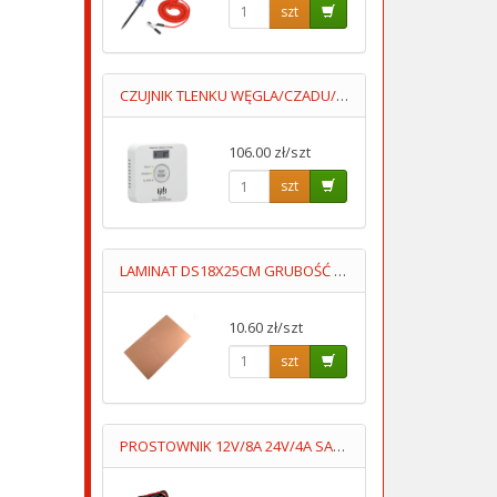
szt
CZUJNIK TLENKU WĘGLA/CZADU/DCA004 Z WYŚWIETLACZEM 2XAA LUMIO
106.00 zł/szt
szt
LAMINAT DS18X25CM GRUBOŚĆ 1MM DWUSTRONNY
10.60 zł/szt
szt
PROSTOWNIK 12V/8A 24V/4A SAMOCHODOWY Z FUNKCJĄ NAPRAWY 7STOP