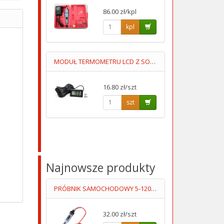
86.00 zł/kpl
kpl
MODUŁ TERMOMETRU LCD Z SONDĄ -50ST+100ST PRZEWÓD 5M
16.80 zł/szt
szt
Najnowsze produkty
PRÓBNIK SAMOCHODOWY 5-120V DC
32.00 zł/szt