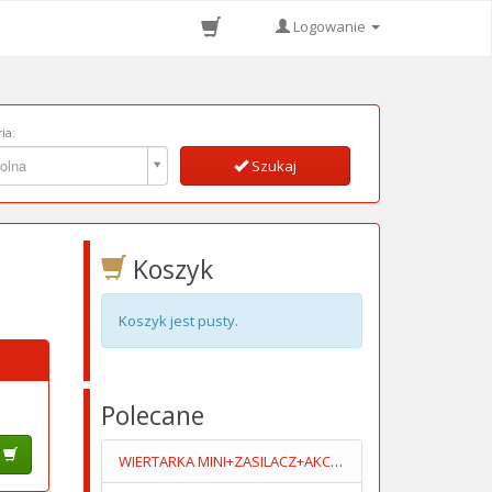
Logowanie
ia:
ia:
olna
Szukaj
Koszyk
Koszyk jest pusty.
Polecane
WIERTARKA MINI+ZASILACZ+AKCESORIA