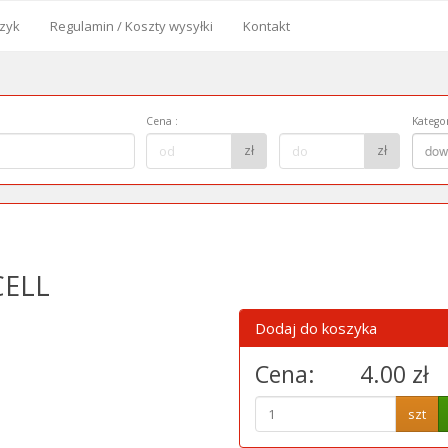
zyk
Regulamin / Koszty wysyłki
Kontakt
od
Cena
:
Kategor
Cena
Kategor
zł
zł
dow
do:
CELL
Dodaj do koszyka
Cena:
4.00 zł
szt