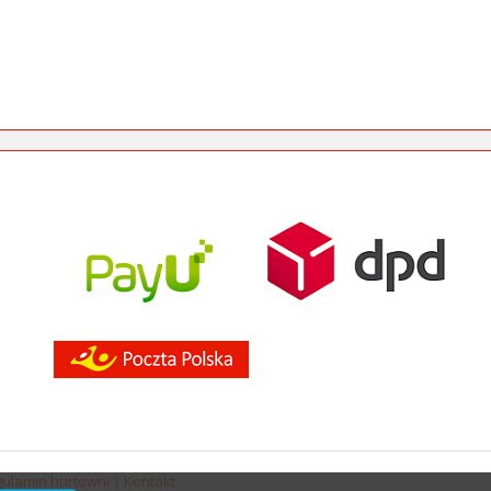
ulamin hurtowni
|
Kontakt