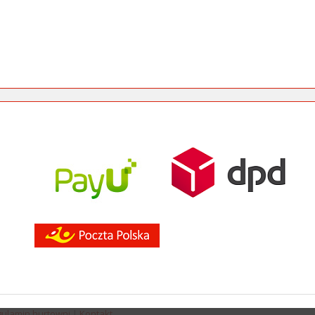
ulamin hurtowni
|
Kontakt