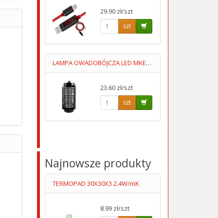
29.90 zł/szt
szt
LAMPA OWADOBÓJCZA LED MKE001 MOC 1.2W OBSZAR 30m2
23.60 zł/szt
szt
Najnowsze produkty
TERMOPAD 30X30X3 2.4W/mK
8.99 zł/szt