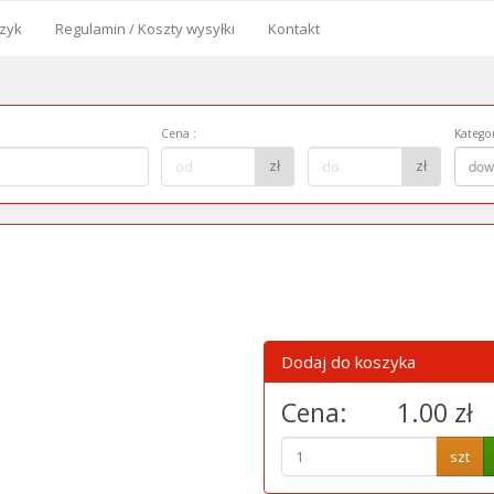
zyk
Regulamin / Koszty wysyłki
Kontakt
od
Cena
:
Kategor
Cena
Kategor
zł
zł
dow
do:
Dodaj do koszyka
Cena:
1.00 zł
szt