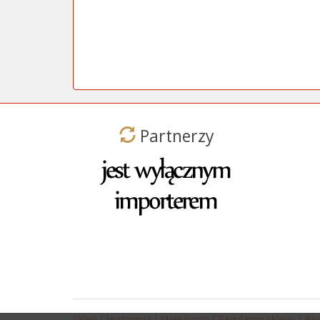
Partnerzy
Sklep
|
Hurtownia
|
Moje konto
|
Regulamin sklepu
|
Reg