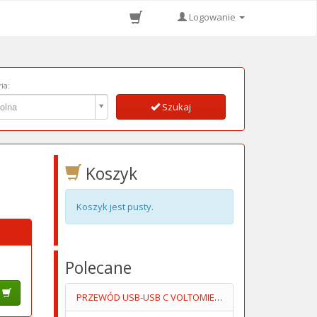
Logowanie
ia:
ia:
olna
Szukaj
Koszyk
Koszyk jest pusty.
Polecane
PRZEWÓD USB-USB C VOLTOMIERZ+AMPEROMIERZ 1M