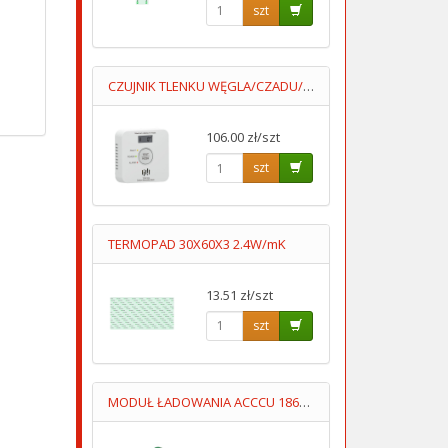
szt
CZUJNIK TLENKU WĘGLA/CZADU/DCA004 Z WYŚWIETLACZEM 2XAA LUMIO
106.00 zł/szt
szt
TERMOPAD 30X60X3 2.4W/mK
13.51 zł/szt
szt
MODUŁ ŁADOWANIA ACCCU 18650 4S TYP02-MODUŁ OCHRONY ACCU 14.8