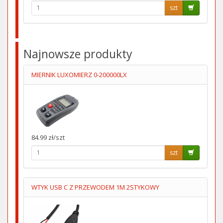
szt
Najnowsze produkty
MIERNIK LUXOMIERZ 0-200000LX
84.99 zł/szt
szt
WTYK USB C Z PRZEWODEM 1M 2STYKOWY