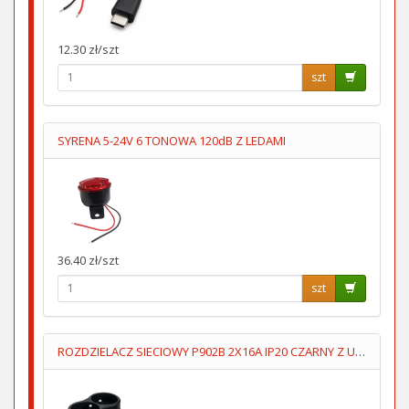
12.30 zł/szt
szt
SYRENA 5-24V 6 TONOWA 120dB Z LEDAMI
36.40 zł/szt
szt
ROZDZIELACZ SIECIOWY P902B 2X16A IP20 CZARNY Z UZIOMEM