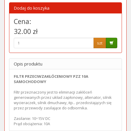
Dodaj do koszyka
Cena:
32.00 zł
szt
Opis produktu
FILTR PRZECIWZAKŁÓCENIOWY PZZ 10A
SAMOCHODOWY
Filtr przeznaczony jest to eliminacji zakłóceń
generowanych przez układ zapłonowy, altenator, silnik
wycieraczek, silnik dmuchawy, itp... przedostających się
przez przewody zasilające do odbiornika.
Zasilanie: 10÷15V DC
Prąd obciążenia: 10A