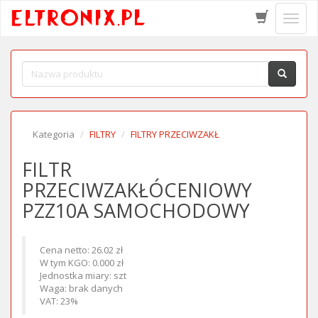
Schow
menu
Kategoria
FILTRY
FILTRY PRZECIWZAKŁ
FILTR
PRZECIWZAKŁÓCENIOWY
PZZ10A SAMOCHODOWY
Cena netto: 26.02 zł
W tym KGO: 0.000 zł
Jednostka miary: szt
Waga: brak danych
VAT: 23%